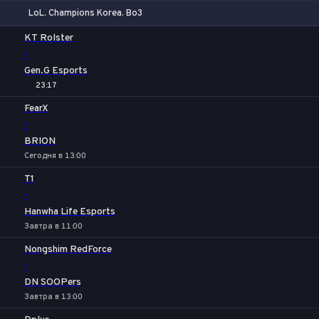
LoL. Champions Korea. Bo3
1
Х
2
KT Rolster
-
Gen.G Esports
23:17
FearX
-
BRION
Сегодня в 13:00
T1
-
Hanwha Life Esports
Завтра в 11:00
Nongshim RedForce
-
DN SOOPers
Завтра в 13:00