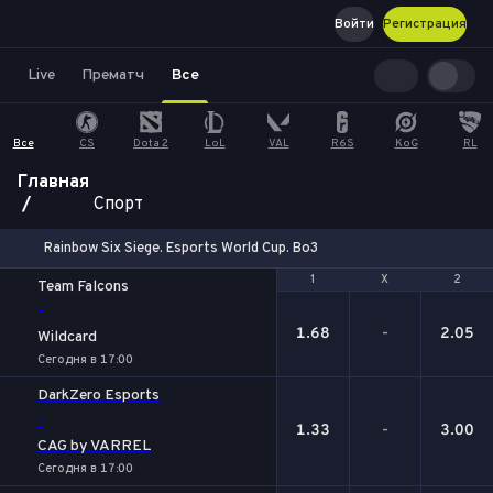
Войти
Регистрация
Live
Прематч
Все
Все
CS
Dota 2
LoL
VAL
R6S
KoG
RL
Главная
Спорт
Rainbow Six Siege. Esports World Cup. Bo3
1
1
Х
Х
2
2
Team Falcons
-
1.68
-
2.05
Wildcard
Сегодня в 17:00
DarkZero Esports
-
1.33
-
3.00
CAG by VARREL
Сегодня в 17:00