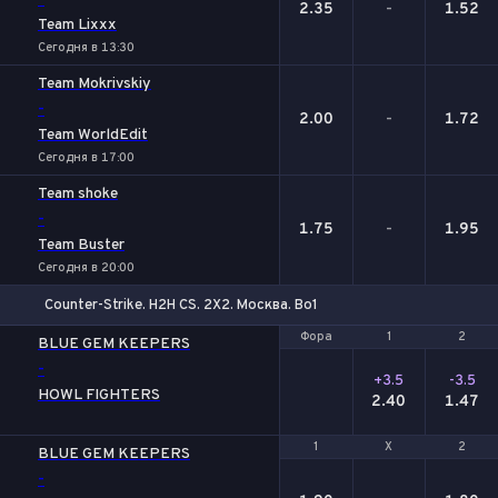
-
2.35
-
1.52
Team Lixxx
Сегодня в 13:30
Team Mokrivskiy
-
2.00
-
1.72
Team WorldEdit
Сегодня в 17:00
Team shoke
-
1.75
-
1.95
Team Buster
Сегодня в 20:00
Counter-Strike. H2H CS. 2X2. Москва. Bo1
Фора
Фора
1
1
2
2
BLUE GEM KEEPERS
-
+3.5
-3.5
HOWL FIGHTERS
2.40
1.47
1
1
Х
Х
2
2
BLUE GEM KEEPERS
-