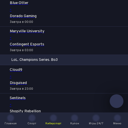
1
Х
2
Blue Otter
-
Dorado Gaming
Завтра в 00:00
Maryville University
-
Contingent Esports
Завтра в 03:00
LoL. Champions Series. Bo3
1
Х
2
Cloud9
-
Disguised
Завтра в 23:00
Sentinels
-
Shopify Rebellion
9 августа в 02:00
Главная
Спорт
Киберспорт
Купон
Игры 24/7
Меню
Dignitas
Главная
Спорт
Киберспорт
Купон
Игры 24/7
Меню