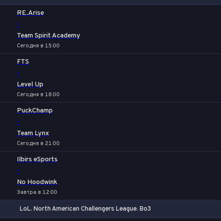
1
Х
2
RE.Arise
-
Team Spirit Academy
Сегодня в 15:00
FTS
-
Level Up
Сегодня в 18:00
PuckChamp
-
Team Lynx
Сегодня в 21:00
Ilbirs eSports
-
No Hoodwink
Завтра в 12:00
LoL. North American Challengers League. Bo3