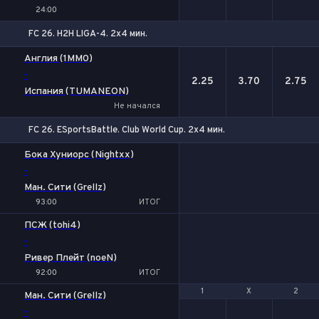
24:00
FC 26. H2H LIGA-4. 2x4 мин.
1
Х
2
Англия (1MM0)
-
2.25
3.70
2.75
Испания (TUMANEON)
Не начался
FC 26. ESportsBattle. Club World Cup. 2x4 мин.
Бока Хуниорс (Nightxx)
-
Ман. Сити (Grellz)
93:00
ИТОГ
ПСЖ (tohi4)
-
Ривер Плейт (noeN)
92:00
ИТОГ
1
1
Х
Х
2
2
Ман. Сити (Grellz)
-