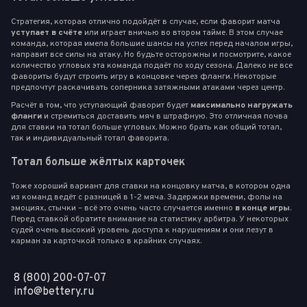
Стратегия, которая отлично подойдёт в случае, если фаворит матча
уступает в счёте
или играет вничью во втором тайме. В этом случае
команда, которая имела большие шансы на успех перед началом игры,
направит все силы на атаку. Но будьте осторожны и посмотрите, какое
количество угловых эта команда подаёт по ходу сезона. Далеко не все
фавориты будут строить игру в концовке через фланги. Некоторые
предпочтут раскачивать соперника затяжными атаками через центр.
Расчёт в том, что уступающий фаворит будет
максимально нагружать
фланги
и стремиться доставить мяч в штрафную. Это отличная почва
для ставки на тотал больше угловых. Можно брать как общий тотал,
так и индивидуальный тотал фаворита.
Тотал больше жёлтых карточек
Тоже хороший вариант для ставки на концовку матча, в котором одна
из команд ведёт с разницей в 1-2 мяча. Задержки времени, фолы на
эмоциях, стычки – всё это очень часто случается именно
в конце игры
.
Перед ставкой обратите внимание на статистику арбитра. У некоторых
судей очень высокий уровень доступа к нарушениям и они лезут в
карман за карточкой только в крайних случаях.
8 (800) 200-07-07
info@bettery.ru