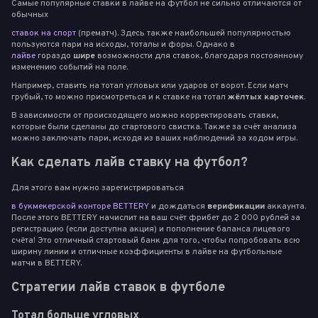
Самые популярные ставки в лайве на футбол не сильно отличаются от
обычных
ставок на спорт
(прематч). Здесь также наибольшей популярностью
пользуются пари на исходы, тоталы и форы. Однако в
лайве
гораздо
шире
возможности для ставок, благодаря постоянному
изменению событий на поле.
Например, ставить на тотал угловых или ударов от ворот. Если матч
грубый, то можно присмотреться и к ставке на тотал
жёлтых карточек
.
В зависимости от происходящего можно корректировать ставки,
которые были сделаны до стартового свистка. Также за счёт анализа
можно заключать пари, исходя из ваших наблюдений за ходом игры.
Как сделать лайв ставку на футбол?
Для этого вам нужно зарегистрироваться
в букмекерской конторе BETTERY
и дождаться
верификации
аккаунта.
После этого BETTERY начислит на ваш счёт фрибет до 2 000 рублей за
регистрацию (если доступна акция) и пополнение баланса лицевого
счёта! Это отличный стартовый банк для того, чтобы попробовать всю
ширину линии и отличные коэффициенты в лайве на футбольные
матчи в BETTERY.
Стратегии лайв ставок в футболе
Тотал больше угловых