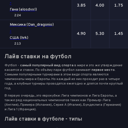
-
3.85
4.00
1.75
Гана (alosdvxl)
2:24
Мексика (Dan_dragonio)
-
4.90
5.30
1.45
США (hrk)
2:13
Лайв ставки на футбол
Футбол -
самый популярный вид спорта
в мире и это же утверждение
касается и ставок. По объёму пари футбол занимает
первое место
.
Самыми популярными турнирами в этом виде спорта являются
чемпионаты мира и Европы. Но каждый из них проходит раз в четыре
года, а клубные турниры проводятся ежегодно и длятся почти круглый
год.
В первую очередь, это еврокубки: Лига чемпионов и Лига Европы, а
также ряд национальных чемпионатов таких как Премьер-Лига
(Англия), Примера (Испания), Серия А (Италия), Бундеслига (Германия)
и Лига 1 (Франция).
Лайв ставки в футболе - типы