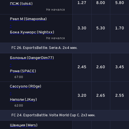
1.27
8.00
5.80
ПСЖ (tohi4)
Не начался
Реал М (Simaponika)
-
3.30
5.30
1.70
Бока Хуниорс (Nightxx)
Не начался
FC 26. EsportsBattle. Seria A. 2x4 мин.
1
Х
2
Болонья (DangerDim77)
-
2.45
2.60
3.45
Рома (SPACE)
67:00
Сассуоло (R0ge)
-
3.20
2.65
2.55
Наполи (JKey)
62:00
FC 24. EsportsBattle. Volta World Cup C. 2x3 мин.
1
Х
2
Швеция (Mers)