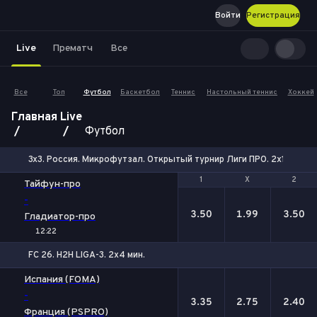
Войти
Регистрация
Live
Прематч
Все
Все
Топ
Футбол
Баскетбол
Теннис
Настольный теннис
Хоккей
Главная
Live
Футбол
3x3. Россия. Микрофутзал. Открытый турнир Лиги ПРО. 2х10 мин.
1
1
Х
Х
2
2
Тайфун-про
-
3.50
1.99
3.50
Гладиатор-про
12:22
FC 26. H2H LIGA-3. 2x4 мин.
1
Х
2
Испания (FOMA)
-
3.35
2.75
2.40
Франция (PSPRO)