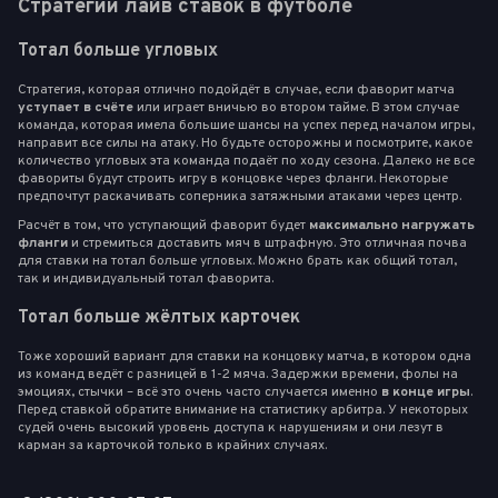
Стратегии лайв ставок в футболе
Тотал больше угловых
Стратегия, которая отлично подойдёт в случае, если фаворит матча
уступает в счёте
или играет вничью во втором тайме. В этом случае
команда, которая имела большие шансы на успех перед началом игры,
направит все силы на атаку. Но будьте осторожны и посмотрите, какое
количество угловых эта команда подаёт по ходу сезона. Далеко не все
фавориты будут строить игру в концовке через фланги. Некоторые
предпочтут раскачивать соперника затяжными атаками через центр.
Расчёт в том, что уступающий фаворит будет
максимально нагружать
фланги
и стремиться доставить мяч в штрафную. Это отличная почва
для ставки на тотал больше угловых. Можно брать как общий тотал,
так и индивидуальный тотал фаворита.
Тотал больше жёлтых карточек
Тоже хороший вариант для ставки на концовку матча, в котором одна
из команд ведёт с разницей в 1-2 мяча. Задержки времени, фолы на
эмоциях, стычки – всё это очень часто случается именно
в конце игры
.
Перед ставкой обратите внимание на статистику арбитра. У некоторых
судей очень высокий уровень доступа к нарушениям и они лезут в
карман за карточкой только в крайних случаях.