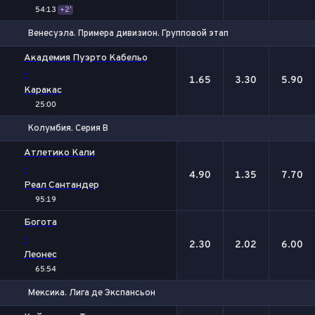
54:13
+2'
Венесуэла. Примера дивизион. Групповой этап
1
Х
2
Академия Пуэрто Кабельо
-
1.65
3.30
5.90
Каракас
25:00
Колумбия. Серия В
1
Х
2
Атлетико Кали
-
4.90
1.35
7.70
Реал Сантандер
95:19
Богота
-
2.30
2.02
6.00
Леонес
65:54
Мексика. Лига де Экспансьон
1
Х
2