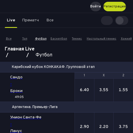
Войти
Регистрация
Live
Прематч
Все
Все
Топ
Футбол
Баскетбол
Теннис
Настольный теннис
Хоккей
Главная
Live
Футбол
Карибский кубок КОНКАКАФ. Групповой этап
1
1
Х
Х
2
2
Сандо
-
6.40
3.55
1.55
Броки
49:05
Аргентина. Премьер-Лига
1
Х
2
Унион Санта-Фе
-
2.90
2.20
3.75
Ланус