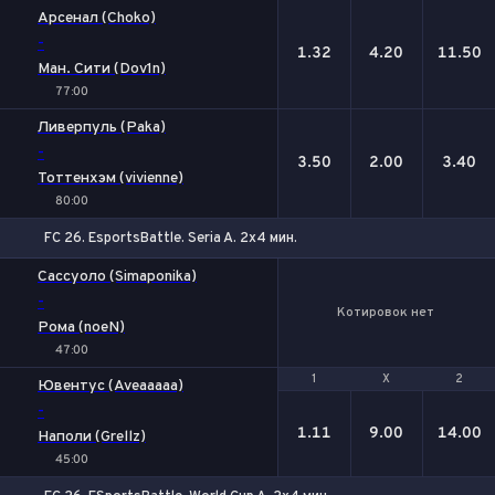
1
Х
2
Арсенал (Choko)
-
1.32
4.20
11.50
Ман. Сити (Dov1n)
77:00
Ливерпуль (Paka)
-
3.50
2.00
3.40
Тоттенхэм (vivienne)
80:00
FC 26. EsportsBattle. Seria A. 2x4 мин.
Сассуоло (Simaponika)
-
Котировок нет
Рома (noeN)
47:00
1
1
Х
Х
2
2
Ювентус (Aveaaaaa)
-
1.11
9.00
14.00
Наполи (Grellz)
45:00