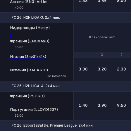
1.48
3.55
8.00
Англия (ENG) Art1m
40:00
FC 26. H2H LIGA-3. 2x4 мин.
Нидерланды (Henry)
-
Котировок нет
Франция (ENOXA90)
85:00
1
1
Х
Х
2
2
Италия (SneG1r41k)
-
3.00
3.20
2.30
Испания (BACARDI)
Не начался
FC 26. H2H LIGA-4. 2x4 мин.
1
Х
2
Франция (PSPRO)
-
1.40
3.90
9.50
Португалия (LLOYD1337)
32:00
FC 26. ESportsBattle. Premier League. 2x4 мин.