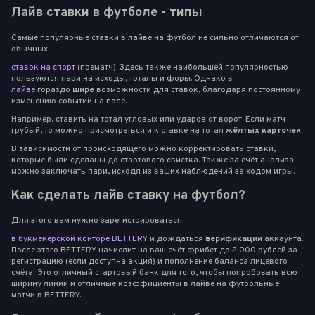
Лайв ставки в футболе - типы
Самые популярные ставки в лайве на футбол не сильно отличаются от
обычных
ставок на спорт
(прематч). Здесь также наибольшей популярностью
пользуются пари на исходы, тоталы и форы. Однако в
лайве
гораздо
шире
возможности для ставок, благодаря постоянному
изменению событий на поле.
Например, ставить на тотал угловых или ударов от ворот. Если матч
грубый, то можно присмотреться и к ставке на тотал
жёлтых карточек
.
В зависимости от происходящего можно корректировать ставки,
которые были сделаны до стартового свистка. Также за счёт анализа
можно заключать пари, исходя из ваших наблюдений за ходом игры.
Как сделать лайв ставку на футбол?
Для этого вам нужно зарегистрироваться
в букмекерской конторе BETTERY
и дождаться
верификации
аккаунта.
После этого BETTERY начислит на ваш счёт фрибет до 2 000 рублей за
регистрацию (если доступна акция) и пополнение баланса лицевого
счёта! Это отличный стартовый банк для того, чтобы попробовать всю
ширину линии и отличные коэффициенты в лайве на футбольные
матчи в BETTERY.