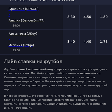
FC 26. ESportsBattle. World Cup A. 2x4 мин.
1
Х
2
Бразилия (SPACE)
-
3.30
4.50
1.80
Англия (DangerDim77)
24:00
Аргентина (JKey)
-
3.40
4.40
1.78
Испания (R0ge)
23:00
Лайв ставки на футбол
Футбол -
самый популярный вид спорта
в мире и это же утверждение
касается и ставок. По объёму пари футбол занимает
первое место
.
Самыми популярными турнирами в этом виде спорта являются
чемпионаты мира и Европы. Но каждый из них проходит раз в четыре
года, а клубные турниры проводятся ежегодно и длятся почти круглый
год.
В первую очередь, это еврокубки: Лига чемпионов и Лига Европы, а
также ряд национальных чемпионатов таких как Премьер-Лига
(Англия), Примера (Испания), Серия А (Италия), Бундеслига (Германия)
и Лига 1 (Франция).