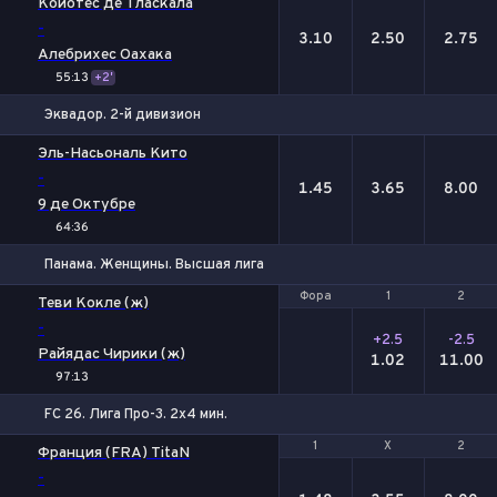
Койотес де Тласкала
-
3.10
2.50
2.75
Алебрихес Оахака
55:13
+2'
Эквадор. 2-й дивизион
1
Х
2
Эль-Насьональ Кито
-
1.45
3.65
8.00
9 де Октубре
64:36
Панама. Женщины. Высшая лига
Фора
Фора
1
1
2
2
Теви Кокле (ж)
-
+2.5
-2.5
Райядас Чирики (ж)
1.02
11.00
97:13
FC 26. Лига Про-3. 2x4 мин.
1
1
Х
Х
2
2
Франция (FRA) TitaN
-