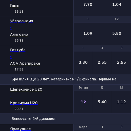
7.70
1.04
Гама
88:13
1
1
X2
X2
Уберландия
-
1.09
5.80
Алагоано
85:33
1
1
Х
Х
2
2
Гоятуба
-
3.30
2.55
2.55
АСА Арапирака
17:58
Бразилия. До 20 лет. Катариненсе. 1/2 финала. Первые матчи
Тотал
Тотал
Б
Б
М
М
Шапекоенсе U20
-
4.5
5.40
1.12
Крисиума U20
90:21
Венесуэла. 2-й дивизион
Фора
Фора
1
1
2
2
Яракуянос