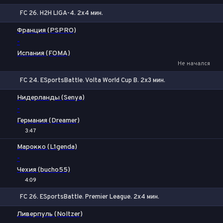
FC 26. H2H LIGA-4. 2x4 мин.
1
Х
2
Франция (PSPRO)
-
Испания (FOMA)
Не начался
FC 24. ESportsBattle. Volta World Cup B. 2x3 мин.
1
Х
2
Нидерланды (Senya)
-
Германия (Dreamer)
3:47
Марокко (L1genda)
-
Чехия (bucho55)
4:09
FC 26. ESportsBattle. Premier League. 2x4 мин.
1
Х
2
Ливерпуль (Noltzer)