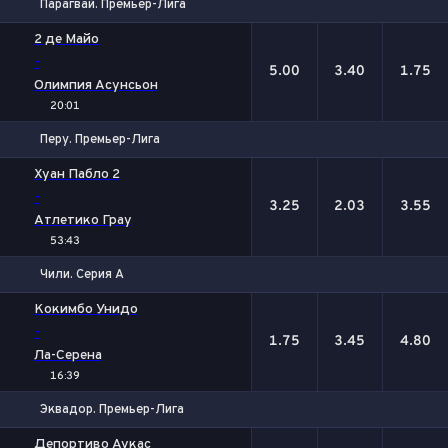
Парагвай. Премьер-Лига
1
Х
2
2 де Майо
-
5.00
3.40
1.75
Олимпия Асунсьон
20:01
Перу. Премьер-Лига
1
Х
2
Хуан Пабло 2
-
3.25
2.03
3.55
Атлетико Грау
53:43
Чили. Серия А
1
Х
2
Кокимбо Унидо
-
1.75
3.45
4.80
Ла-Серена
16:39
Эквадор. Премьер-Лига
1
Х
2
Депортиво Аукас