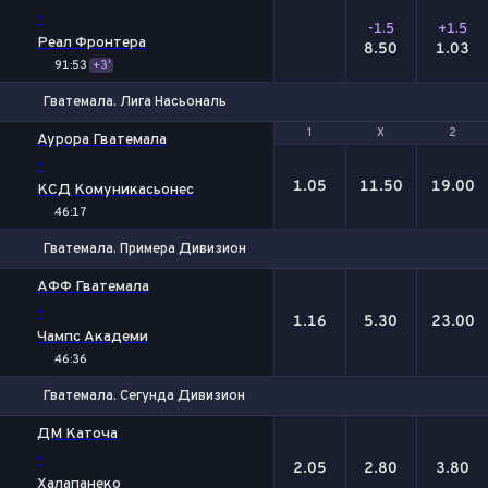
-
-1.5
+1.5
Реал Фронтера
8.50
1.03
91:53
+3'
Гватемала. Лига Насьональ
1
1
Х
Х
2
2
Аурора Гватемала
-
1.05
11.50
19.00
КСД Комуникасьонес
46:17
Гватемала. Примера Дивизион
1
Х
2
АФФ Гватемала
-
1.16
5.30
23.00
Чампс Академи
46:36
Гватемала. Сегунда Дивизион
1
Х
2
ДМ Каточа
-
2.05
2.80
3.80
Халапанеко