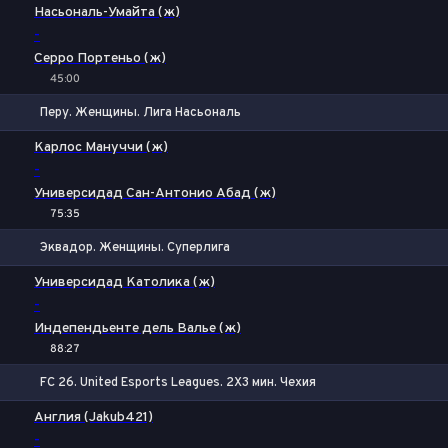
1
Х
2
Насьональ-Умайта (ж)
-
Серро Портеньо (ж)
45:00
Перу. Женщины. Лига Насьональ
1
Х
2
Карлос Мануччи (ж)
-
Универсидад Сан-Антонио Абад (ж)
75:35
Эквадор. Женщины. Суперлига
1
Х
2
Универсидад Католика (ж)
-
Индепендьенте дель Валье (ж)
88:27
FC 26. United Esports Leagues. 2X3 мин. Чехия
1
Х
2
Англия (Jakub421)
-