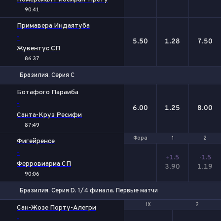
90:41
Примавера Индаятуба
-
5.50
1.28
7.50
Жувентус СП
86:37
Бразилия. Серия С
1
Х
2
Ботафого Параиба
-
6.00
1.25
8.00
Санта-Круз Ресифи
87:49
Фора
Фора
1
1
2
2
Фигейренсе
-
+1.5
-1.5
Ферровиариа СП
3.90
1.19
90:06
Бразилия. Серия D. 1/4 финала. Первые матчи
1X
1X
2
2
Сан-Жозе Порту-Алегри
-