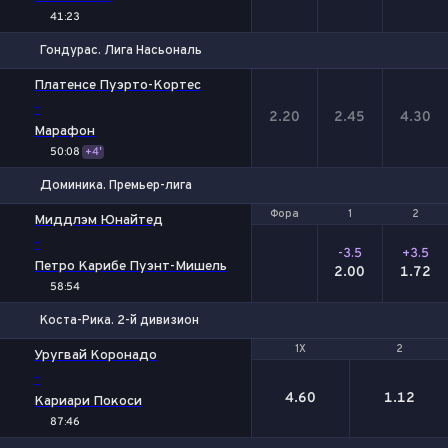
41:23
Гондурас. Лига Насьональ
1
Х
2
Платенсе Пуэрто-Кортес
-
2.20
2.45
4.30
Марафон
50:08
+4'
Доминика. Премьер-лига
Фора
Фора
1
1
2
2
Миддлэм Юнайтед
-
-3.5
+3.5
Петро Карибе Пуэнт-Мишель
2.00
1.72
58:54
Коста-Рика. 2-й дивизион
1X
1X
2
2
Уругвай Коронадо
-
4.60
1.12
Кариари Покоси
87:46