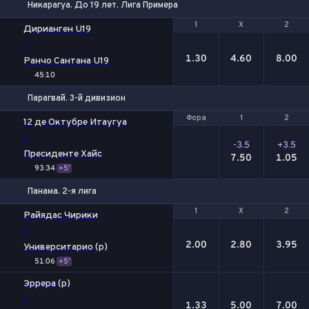
Никарагуа. До 19 лет. Лига Примера
1
1
Х
Х
2
2
Дирианген U19
-
1.30
4.60
8.00
Ранчо Сантана U19
45:10
Парагвай. 3-й дивизион
Фора
Фора
1
1
2
2
12 де Октубре Итаугуа
-
-3.5
+3.5
Пресиденте Хайс
7.50
1.05
93:34
+5'
Панама. 2-я лига
1
1
Х
Х
2
2
Райядас Чирики
-
2.00
2.80
3.95
Университарио (р)
51:06
+5'
Эррера (р)
-
1.33
5.00
7.00