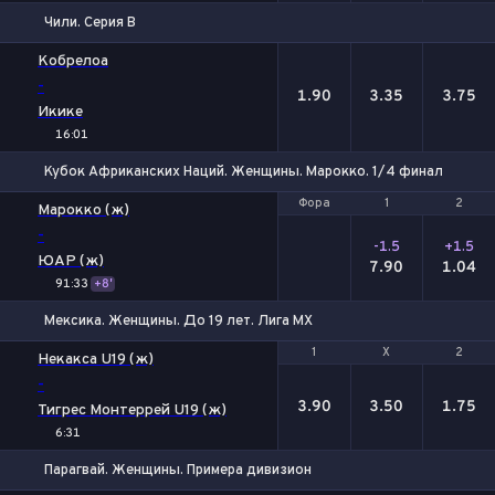
Чили. Серия В
1
Х
2
Кобрелоа
-
1.90
3.35
3.75
Икике
16:01
Кубок Африканских Наций. Женщины. Марокко. 1/4 финала
Фора
Фора
1
1
2
2
Марокко (ж)
-
-1.5
+1.5
ЮАР (ж)
7.90
1.04
91:33
+8'
Мексика. Женщины. До 19 лет. Лига МХ
1
1
Х
Х
2
2
Некакса U19 (ж)
-
3.90
3.50
1.75
Тигрес Монтеррей U19 (ж)
6:31
Парагвай. Женщины. Примера дивизион