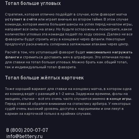
Тотал больше угловых
Стратегия, которая отлично подойдёт в случае, если фаворит матча
уступает в счёте
или играет вничью во втором тайме. В этом случае
команда, которая имела большие шансы на успех перед началом игры,
направит все силы на атаку. Но будьте осторожны и посмотрите, какое
количество угловых эта команда подаёт по ходу сезона. Далеко не все
фавориты будут строить игру в концовке через фланги. Некоторые
предпочтут раскачивать соперника затяжными атаками через центр.
Расчёт в том, что уступающий фаворит будет
максимально нагружать
фланги
и стремиться доставить мяч в штрафную. Это отличная почва
для ставки на тотал больше угловых. Можно брать как общий тотал,
так и индивидуальный тотал фаворита.
Тотал больше жёлтых карточек
Тоже хороший вариант для ставки на концовку матча, в котором одна
из команд ведёт с разницей в 1-2 мяча. Задержки времени, фолы на
эмоциях, стычки – всё это очень часто случается именно
в конце игры
.
Перед ставкой обратите внимание на статистику арбитра. У некоторых
судей очень высокий уровень доступа к нарушениям и они лезут в
карман за карточкой только в крайних случаях.
8 (800) 200-07-07
info@bettery.ru