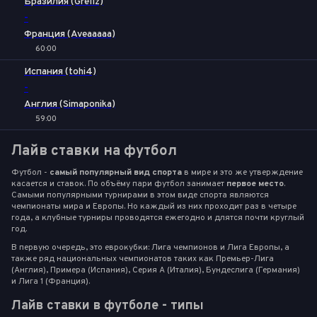
Бразилия (Grellz)
-
Франция (Aveaaaaa)
60:00
1
Х
2
Испания (tohi4)
-
Англия (Simaponika)
59:00
Лайв ставки на футбол
Футбол -
самый популярный вид спорта
в мире и это же утверждение
касается и ставок. По объёму пари футбол занимает
первое место
.
Самыми популярными турнирами в этом виде спорта являются
чемпионаты мира и Европы. Но каждый из них проходит раз в четыре
года, а клубные турниры проводятся ежегодно и длятся почти круглый
год.
В первую очередь, это еврокубки: Лига чемпионов и Лига Европы, а
также ряд национальных чемпионатов таких как Премьер-Лига
(Англия), Примера (Испания), Серия А (Италия), Бундеслига (Германия)
и Лига 1 (Франция).
Лайв ставки в футболе - типы