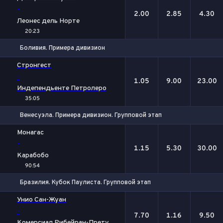
-
2.00
2.85
4.30
Леонес дель Норте
20:23
Боливия. Примера дивизион
1
Х
2
Стронгест
-
1.05
9.00
23.00
Индепендьенте Петролеро
35:05
Венесуэла. Примера дивизион. Групповой этап
1
Х
2
Монагас
-
1.15
5.30
30.00
Карабобо
90:54
Бразилия. Кубок Паулиста. Групповой этап
1
Х
2
Унио Сан-Жуан
-
7.70
1.16
9.50
Комерсиал Рибейран-Прету