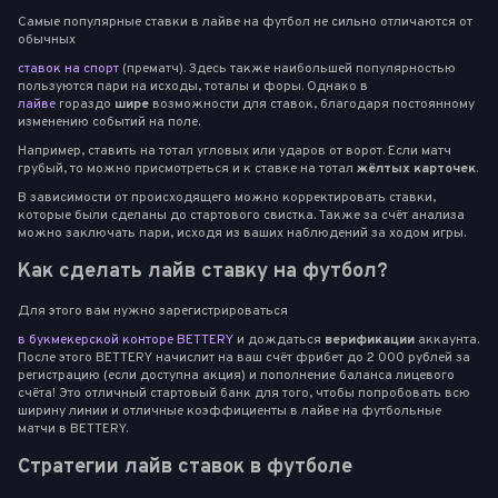
Самые популярные ставки в лайве на футбол не сильно отличаются от
обычных
ставок на спорт
(прематч). Здесь также наибольшей популярностью
пользуются пари на исходы, тоталы и форы. Однако в
лайве
гораздо
шире
возможности для ставок, благодаря постоянному
изменению событий на поле.
Например, ставить на тотал угловых или ударов от ворот. Если матч
грубый, то можно присмотреться и к ставке на тотал
жёлтых карточек
.
В зависимости от происходящего можно корректировать ставки,
которые были сделаны до стартового свистка. Также за счёт анализа
можно заключать пари, исходя из ваших наблюдений за ходом игры.
Как сделать лайв ставку на футбол?
Для этого вам нужно зарегистрироваться
в букмекерской конторе BETTERY
и дождаться
верификации
аккаунта.
После этого BETTERY начислит на ваш счёт фрибет до 2 000 рублей за
регистрацию (если доступна акция) и пополнение баланса лицевого
счёта! Это отличный стартовый банк для того, чтобы попробовать всю
ширину линии и отличные коэффициенты в лайве на футбольные
матчи в BETTERY.
Стратегии лайв ставок в футболе