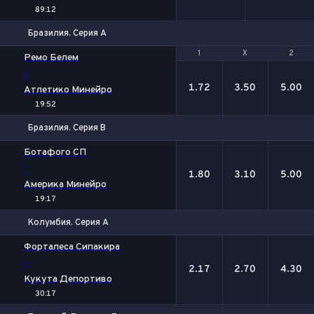
89:12
Бразилия. Серия А
1
1
Х
Х
2
2
Ремо Белем
-
1.72
3.50
5.00
Атлетико Минейро
19:52
Бразилия. Серия В
1
Х
2
Ботафого СП
-
1.80
3.10
5.00
Америка Минейро
19:17
Колумбия. Серия А
1
Х
2
Форталеса Сипакира
-
2.17
2.70
4.30
Кукута Депортиво
30:17