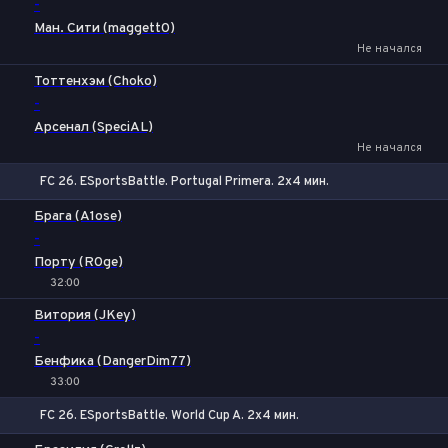
-
Ман. Сити (maggett0)
Не начался
Тоттенхэм (Choko)
-
Арсенал (SpeciAL)
Не начался
FC 26. ESportsBattle. Portugal Primera. 2x4 мин.
1
Х
2
Брага (A1ose)
-
Порту (R0ge)
32:00
Витория (JKey)
-
Бенфика (DangerDim77)
33:00
FC 26. ESportsBattle. World Cup A. 2x4 мин.
Тотал
Б
М