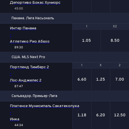
Депортиво Бокас Хуниорс
45:00
Панама. Лига Насьональ
1
1
X2
X2
Интер Панама
-
1.05
8.50
Атлетико Рио Абахо
89:30
США. MLS Next Pro
1
1
Х
Х
2
2
Портленд Тимберс 2
-
6.60
1.25
7.00
Лос-Анджелес 2
87:47
Сальвадор. Премьер-Лига
1
Х
2
Платенсе Мунисипаль Сакатеколука
-
1.18
6.20
12.50
Инка
44:34