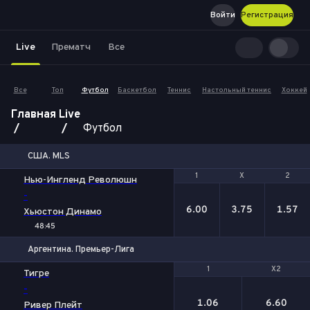
Войти
Регистрация
Live
Прематч
Все
Все
Топ
Футбол
Баскетбол
Теннис
Настольный теннис
Хоккей
Главная
Live
Футбол
США. MLS
1
1
Х
Х
2
2
Нью-Ингленд Революшн
-
6.00
3.75
1.57
Хьюстон Динамо
48:45
Аргентина. Премьер-Лига
1
1
X2
X2
Тигре
-
1.06
6.60
Ривер Плейт