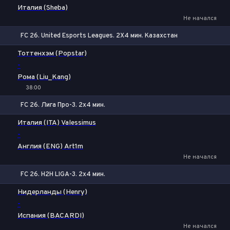
Италия (Sheba)
Не начался
FC 26. United Esports Leagues. 2X4 мин. Казахстан
1
Х
2
Тоттенхэм (Popstar)
-
Рома (Liu_Kang)
38:00
FC 26. Лига Про-3. 2x4 мин.
1
Х
2
Италия (ITA) Valessimus
-
Англия (ENG) Art1m
Не начался
FC 26. H2H LIGA-3. 2x4 мин.
1
Х
2
Нидерланды (Henry)
-
Испания (BACARDI)
Не начался