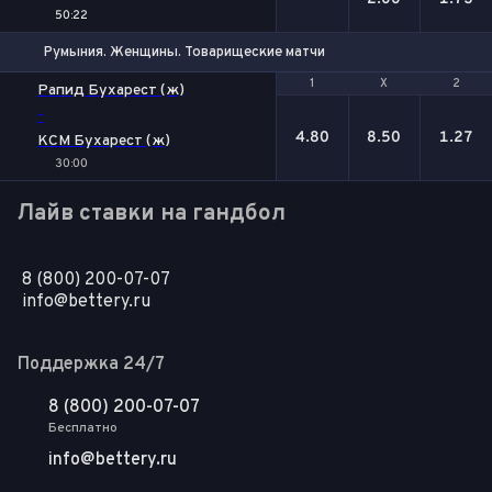
50:22
Румыния. Женщины. Товарищеские матчи
1
1
Х
Х
2
2
Рапид Бухарест (ж)
-
4.80
8.50
1.27
КСМ Бухарест (ж)
30:00
Лайв ставки на гандбол
8 (800) 200-07-07
info@bettery.ru
Поддержка 24/7
8 (800) 200-07-07
Бесплатно
info@bettery.ru