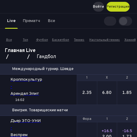
Войти
Регистрация
Live
Прематч
Все
Все
Топ
Футбол
Баскетбол
Теннис
Настольный теннис
Хоккей
Главная
Live
Гандбол
Международный турнир. Шевде
1
1
Х
Х
2
2
Кроппскультур
-
2.35
6.80
1.85
Арендал Элит
16:02
Венгрия. Товарищеские матчи
Фора
Фора
1
1
2
2
Дьер ЭТО-УНИ
-
+16.5
-16.5
Веспрем
2.00
1.73