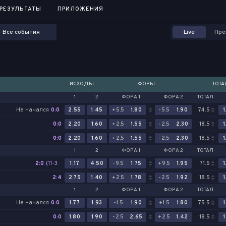
...
РЕЗУЛЬТАТЫ
РЕЗУЛЬТАТЫ
ПРИЛОЖЕНИЯ
ПРИЛОЖЕНИЯ
Все события
Live
Пре
ИСХОДЫ
ФОРЫ
ТОТ
1
2
ФОРА 1
ФОРА 2
ТОТАЛ
Не начался
0:0
2.55
1.45
+5.5
1.80
-5.5
1.90
74.5
1
0:0
2.20
1.60
+2.5
1.55
-2.5
2.30
18.5
1
0:0
2.20
1.60
+2.5
1.55
-2.5
2.30
18.5
1
1
2
ФОРА 1
ФОРА 2
ТОТАЛ
2:0
(11-3
1.17
4.50
-9.5
1.75
+9.5
1.95
71.5
1
11-9
2-4*)
2:4
2.75
1.40
+2.5
1.78
-2.5
1.92
18.5
1
1
2
ФОРА 1
ФОРА 2
ТОТАЛ
Не начался
0:0
1.77
1.93
-1.5
1.90
+1.5
1.80
75.5
1
0:0
1.80
1.90
-2.5
2.65
+2.5
1.42
18.5
1