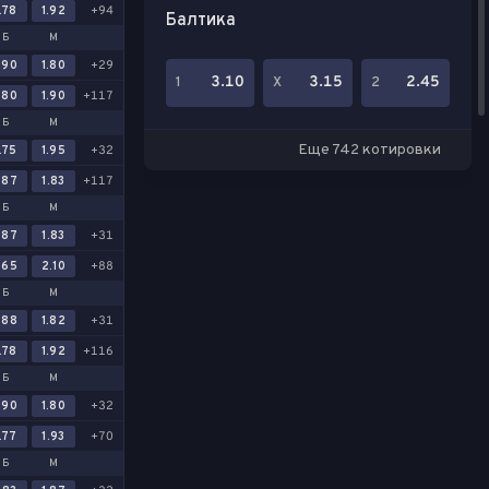
.78
1.92
+94
Балтика
Б
М
.90
1.80
+29
3.10
3.15
2.45
1
Х
2
.80
1.90
+117
Б
М
Еще 742 котировки
.75
1.95
+32
.87
1.83
+117
Б
М
.87
1.83
+31
.65
2.10
+88
Б
М
.88
1.82
+31
.78
1.92
+116
Б
М
.90
1.80
+32
.77
1.93
+70
Б
М