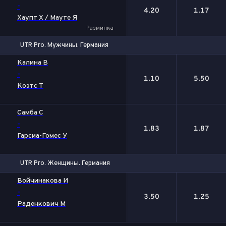
-
4.20
1.17
Хаупт Х / Мауте Я
Разминка
UTR Pro. Мужчины. Германия
1
2
Калина В
-
1.10
5.50
Коэтс Т
Самба С
-
1.83
1.87
Гарсиа-Гомес У
UTR Pro. Женщины. Германия
1
2
Войчинакова И
-
3.50
1.25
Раденкович М