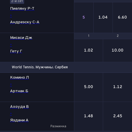
2-й сет
Пиеляну Р-Т
-
1.04
6.60
5
Андреэску С-А
1
1
2
2
Мисаси Дж
-
1.02
10.00
Гету Г
World Tennis. Мужчины. Сербия
1
2
Комино Л
-
5.00
1.12
Артнак Б
Ахоуда В
-
1.48
2.45
Яздани А
Разминка