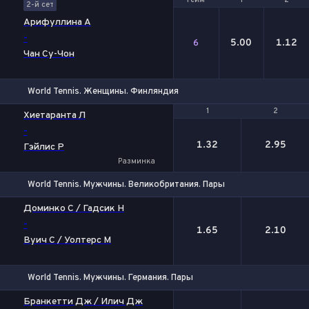
Гейм
Гейм
1
1
2
2
2-й сет
Арифуллина А
-
5.00
1.12
6
Чан Су-Чон
World Tennis. Женщины. Финляндия
1
1
2
2
Хиетаранта Л
-
1.32
2.95
Гэйлис Р
Разминка
World Tennis. Мужчины. Великобритания. Пары
1
2
Доминко С / Гадсик Н
-
1.65
2.10
Вуич С / Уолтерс М
World Tennis. Мужчины. Германия. Пары
1
2
Бранкетти Дж / Илич Дж