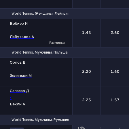
World Tennis. Женщины. Лейпциг
1
2
Вобкер И
-
1.43
2.60
Лабуткова А
Разминка
World Tennis. Мужчины. Польша
1
2
Орлов В
-
2.20
1.60
Зелински М
Салазар Д
-
2.25
1.57
Бекли А
World Tennis. Мужчины. Румыния
Гейм
Гейм
1
1
2
2