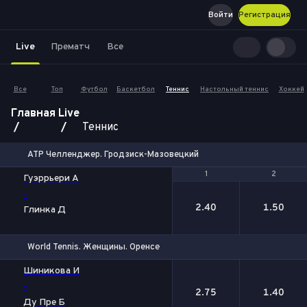
Войти
Регистрация
Live
Прематч
Все
Все
Топ
Футбол
Баскетбол
Теннис
Настольный теннис
Хоккей
Главная
Live
Теннис
ATP Челленджер. Гродзиск-Мазовецкий
1
1
2
2
Гуэррьери А
-
2.40
1.50
Глинка Д
World Tennis. Женщины. Оренсе
1
2
Шиникова И
-
2.75
1.40
Ду Пре Б