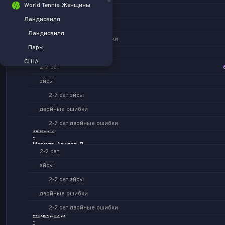
World Tennis. Женщины
3-й сет эйсы
Ландисвилл
двойные ошибки
Ландисвилл
3-й сет двойные ошибки
Хачанов К
Пары
-
Атман Т
США
2-й сет
США
эйсы
UTR Pro. Мужчины
2-й сет эйсы
Ньюпорт-Бич
двойные ошибки
UTR Pro. Женщины
2-й сет двойные ошибки
Умбер У
Австралия
-
Мерида-Агилар Д
Ньюпорт-Бич
2-й сет
эйсы
2-й сет эйсы
двойные ошибки
2-й сет двойные ошибки
Медведев Д
-