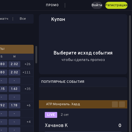
Войти
Регистрация
ПРОМО
матч
Все
Купон
АЛЫ
Выберите исход события
Б
М
чтобы сделать прогноз
.80
2.02
+26
.80
2.02
+111
-
-
ПОПУЛЯРНЫЕ СОБЫТИЯ
.15
1.63
+35
Футбол
Киберспорт
Баскетбол
Теннис
Настольный теннис
-
-
ATP. Монреаль. Хард
.92
1.78
+6
-
-
LIVE
2 сет
-
-
+4
Хачанов К
0
-
-