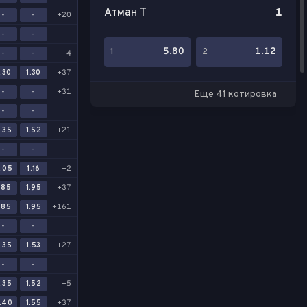
Атман Т
1
-
-
+20
-
-
5.80
1.12
1
2
-
-
+4
.30
1.30
+37
-
-
+31
Еще 41 котировка
-
-
.35
1.52
+21
-
-
.05
1.16
+2
.85
1.95
+37
.85
1.95
+161
-
-
.35
1.53
+27
-
-
.35
1.52
+5
.40
1.55
+37