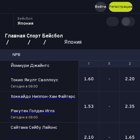
Войти
Регистрация
Бейсбол
Япония
Главная
Спорт
Бейсбол
Япония
NPB
1
1
Х
Х
2
2
Йомиури Джайнтс
-
1.60
-
2.20
Токио Якулт Своллоус
Сегодня в 08:00
Хоккайдо Ниппон-Хам Файтерс
-
1.53
-
2.35
Ракутен Голден Иглз
Сегодня в 08:00
Сайтама Сейбу Лайонс
-
2.10
-
1.65