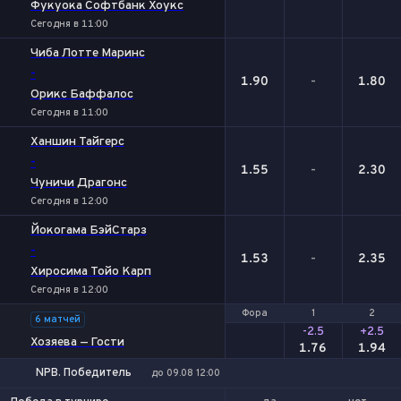
Фукуока Софтбанк Хоукс
Сегодня в 11:00
Чиба Лотте Маринс
-
1.90
-
1.80
Орикс Баффалос
Сегодня в 11:00
Ханшин Тайгерс
-
1.55
-
2.30
Чуничи Драгонс
Сегодня в 12:00
Йокогама БэйСтарз
-
1.53
-
2.35
Хиросима Тойо Карп
Сегодня в 12:00
Фора
Фора
1
1
2
2
6 матчей
-2.5
+2.5
Хозяева — Гости
1.76
1.94
NPB. Победитель
до 09.08 12:00