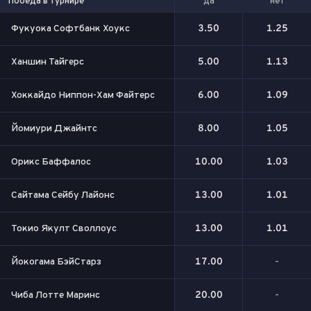
да
нет
Победа в турнире
Фукуока Софтбанк Хоукс
3.50
1.25
Ханшин Тайгерс
5.00
1.13
Хоккайдо Ниппон-Хам Файтерс
6.00
1.09
Йомиури Джайнтс
8.00
1.05
Орикс Баффалос
10.00
1.03
Сайтама Сейбу Лайонс
13.00
1.01
Токио Якулт Своллоус
13.00
1.01
Йокогама БэйСтарз
17.00
-
Чиба Лотте Маринс
20.00
-