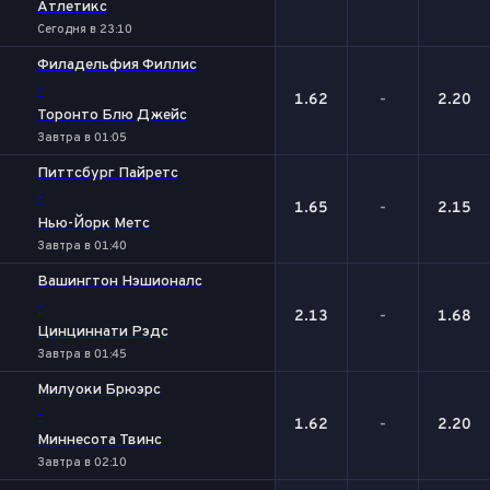
Атлетикс
Сегодня в 23:10
Филадельфия Филлис
-
1.62
-
2.20
Торонто Блю Джейс
Завтра в 01:05
Питтсбург Пайретс
-
1.65
-
2.15
Нью-Йорк Метс
Завтра в 01:40
Вашингтон Нэшионалс
-
2.13
-
1.68
Цинциннати Рэдс
Завтра в 01:45
Милуоки Брюэрс
-
1.62
-
2.20
Миннесота Твинс
Завтра в 02:10