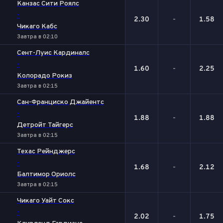
Канзас Сити Роялс
-
2.30
-
1.58
Чикаго Кабс
Завтра в 02:10
Сент-Луис Кардиналс
-
1.60
-
2.25
Колорадо Рокиз
Завтра в 02:15
Сан-Франциско Джайентс
-
1.88
-
1.88
Детройт Тайгерс
Завтра в 02:15
Техас Рейнджерс
-
1.68
-
2.12
Балтимор Ориолс
Завтра в 02:15
Чикаго Уайт Сокс
-
2.02
-
1.75