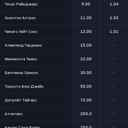
Техас Рейнджерс
9.00
1.04
Хьюстон Астрос
11.00
1.02
Чикаго Уайт Сокс
12.00
1.01
Кливленд Гардианс
15.00
-
Миннесота Твинс
22.00
-
Балтимор Ориолс
30.00
-
Торонто Блю Джейс
50.00
-
Детройт Тайгерс
70.00
-
Атлетикс
200.0
-
Канзас Сити Роялс
250.0
-