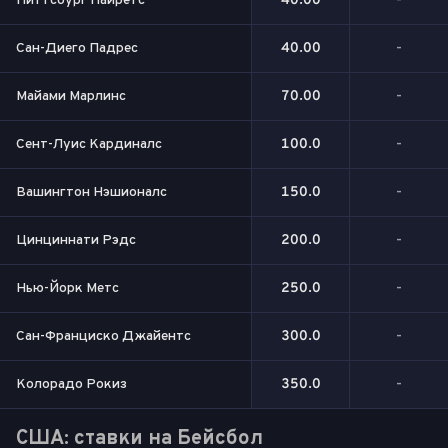
Питтсбург Пайретс
40.00
-
Сан-Диего Падрес
40.00
-
Майами Марлинс
70.00
-
Сент-Луис Кардиналс
100.0
-
Вашингтон Нэшионалс
150.0
-
Цинциннати Рэдс
200.0
-
Нью-Йорк Метс
250.0
-
Сан-Франциско Джайентс
300.0
-
Колорадо Рокиз
350.0
-
США: ставки на Бейсбол