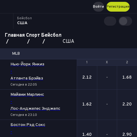
Войти
Регистрация
Бейсбол
США
Главная
Спорт
Бейсбол
США
MLB
1
1
Х
Х
2
2
Нью-Йорк Янкиз
-
2.12
-
1.68
Атланта Брэйвз
Сегодня в 22:05
Майами Марлинс
-
1.62
-
2.20
Лос-Анджелес Энджелс
Сегодня в 23:10
Бостон Рэд Сокс
-
1.40
-
2.90