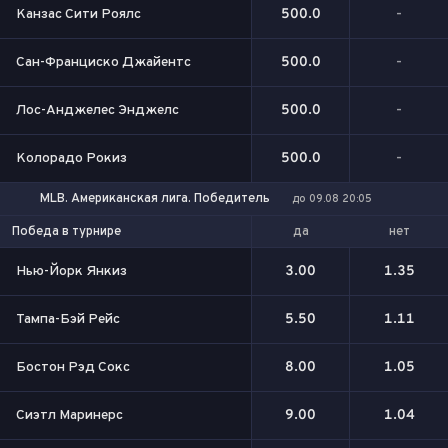
Канзас Сити Роялс
500.0
-
Сан-Франциско Джайентс
500.0
-
Лос-Анджелес Энджелс
500.0
-
Колорадо Рокиз
500.0
-
MLB. Американская лига. Победитель
до 09.08 20:05
да
нет
Победа в турнире
Нью-Йорк Янкиз
3.00
1.35
Тампа-Бэй Рейс
5.50
1.11
Бостон Рэд Сокс
8.00
1.05
Сиэтл Маринерс
9.00
1.04