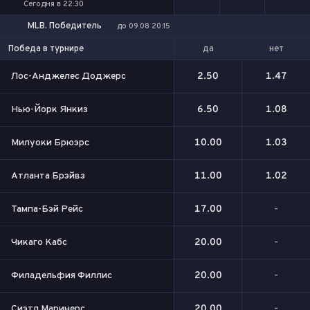
Сегодня в 22:30
MLB. Победитель
до 09.08 20:15
да
нет
Победа в турнире
Лос-Анджелес Доджерс
2.50
1.47
Нью-Йорк Янкиз
6.50
1.08
Милуоки Брюэрс
10.00
1.03
Атланта Брэйвз
11.00
1.02
Тампа-Бэй Рейс
17.00
-
Чикаго Кабс
20.00
-
Филадельфия Филлис
20.00
-
Сиэтл Маринерс
20.00
-