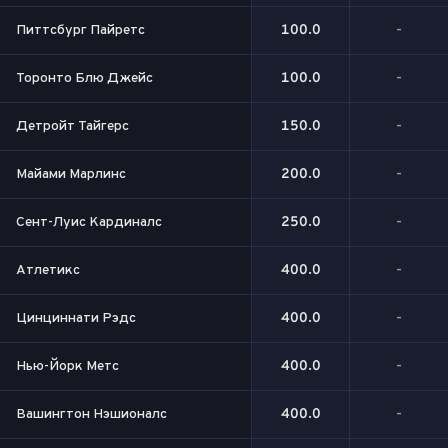
Питтсбург Пайретс
100.0
-
Торонто Блю Джейс
100.0
-
Детройт Тайгерс
150.0
-
Майами Марлинс
200.0
-
Сент-Луис Кардиналс
250.0
-
Атлетикс
400.0
-
Цинциннати Рэдс
400.0
-
Нью-Йорк Метс
400.0
-
Вашингтон Нэшионалс
400.0
-