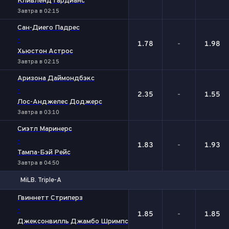
Кливленд Гардианс
Завтра в 02:15
Сан-Диего Падрес
-
1.78
-
1.98
Хьюстон Астрос
Завтра в 02:15
Аризона Даймондбэкс
-
2.35
-
1.55
Лос-Анджелес Доджерс
Завтра в 03:10
Сиэтл Маринерс
-
1.83
-
1.93
Тампа-Бэй Рейс
Завтра в 04:50
MiLB. Triple-A
1
Х
2
Гвиннетт Стриперз
-
1.85
-
1.85
Джексонвилль Джамбо Шримпс