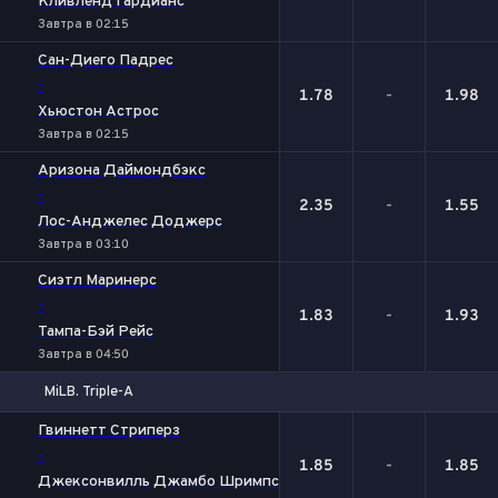
Кливленд Гардианс
Завтра в 02:15
Сан-Диего Падрес
-
1.78
-
1.98
Хьюстон Астрос
Завтра в 02:15
Аризона Даймондбэкс
-
2.35
-
1.55
Лос-Анджелес Доджерс
Завтра в 03:10
Сиэтл Маринерс
-
1.83
-
1.93
Тампа-Бэй Рейс
Завтра в 04:50
MiLB. Triple-A
1
Х
2
Гвиннетт Стриперз
-
1.85
-
1.85
Джексонвилль Джамбо Шримпс