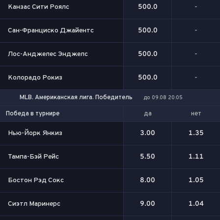
Канзас Сити Роялс
500.0
-
Сан-Франциско Джайентс
500.0
-
Лос-Анджелес Энджелс
500.0
-
Колорадо Рокиз
500.0
-
MLB. Американская лига. Победитель
до 09.08 20:05
да
нет
Победа в турнире
Нью-Йорк Янкиз
3.00
1.35
Тампа-Бэй Рейс
5.50
1.11
Бостон Рэд Сокс
8.00
1.05
Сиэтл Маринерс
9.00
1.04