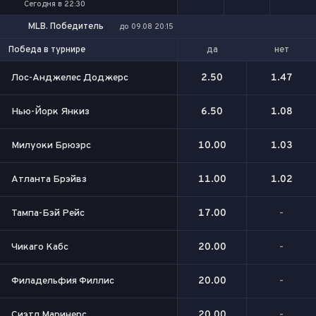
Сегодня в 22:30
MLB. Победитель
до 09.08 20:15
да
нет
Победа в турнире
Лос-Анджелес Доджерс
2.50
1.47
Нью-Йорк Янкиз
6.50
1.08
Милуоки Брюэрс
10.00
1.03
Атланта Брэйвз
11.00
1.02
Тампа-Бэй Рейс
17.00
-
Чикаго Кабс
20.00
-
Филадельфия Филлис
20.00
-
Сиэтл Маринерс
20.00
-