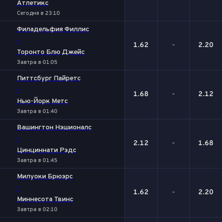
Атлетикс
Сегодня в 23:10
Филадельфия Филлис
-
1.62
-
2.20
Торонто Блю Джейс
Завтра в 01:05
Питтсбург Пайретс
-
1.68
-
2.12
Нью-Йорк Метс
Завтра в 01:40
Вашингтон Нэшионалс
-
2.12
-
1.68
Цинциннати Рэдс
Завтра в 01:45
Милуоки Брюэрс
-
1.62
-
2.20
Миннесота Твинс
Завтра в 02:10