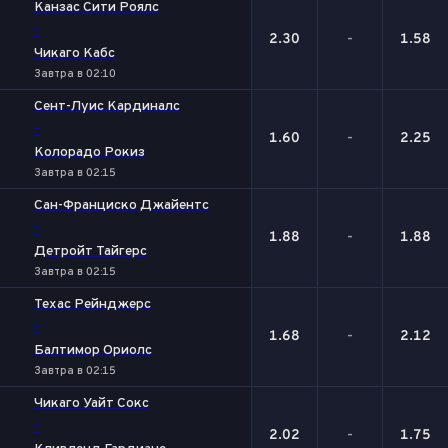
Канзас Сити Роялс
-
2.30
-
1.58
Чикаго Кабс
Завтра в 02:10
Сент-Луис Кардиналс
-
1.60
-
2.25
Колорадо Рокиз
Завтра в 02:15
Сан-Франциско Джайентс
-
1.88
-
1.88
Детройт Тайгерс
Завтра в 02:15
Техас Рейнджерс
-
1.68
-
2.12
Балтимор Ориолс
Завтра в 02:15
Чикаго Уайт Сокс
-
2.02
-
1.75