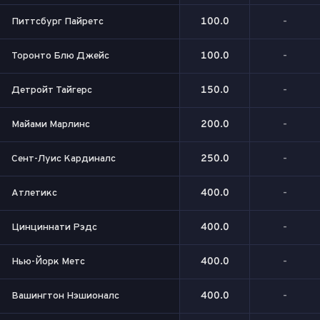
Питтсбург Пайретс
100.0
-
Торонто Блю Джейс
100.0
-
Детройт Тайгерс
150.0
-
Майами Марлинс
200.0
-
Сент-Луис Кардиналс
250.0
-
Атлетикс
400.0
-
Цинциннати Рэдс
400.0
-
Нью-Йорк Метс
400.0
-
Вашингтон Нэшионалс
400.0
-