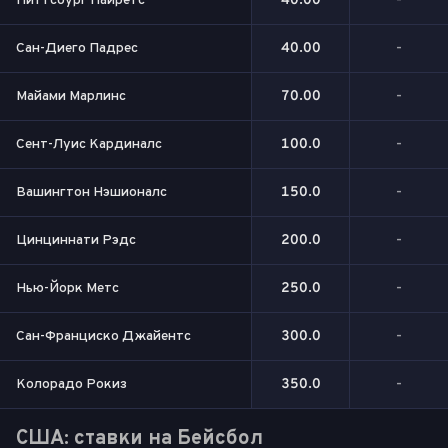
Питтсбург Пайретс
40.00
-
Сан-Диего Падрес
40.00
-
Майами Марлинс
70.00
-
Сент-Луис Кардиналс
100.0
-
Вашингтон Нэшионалс
150.0
-
Цинциннати Рэдс
200.0
-
Нью-Йорк Метс
250.0
-
Сан-Франциско Джайентс
300.0
-
Колорадо Рокиз
350.0
-
США: ставки на Бейсбол