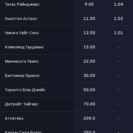
Техас Рейнджерс
9.00
1.04
Хьюстон Астрос
11.00
1.02
Чикаго Уайт Сокс
12.00
1.01
Кливленд Гардианс
15.00
-
Миннесота Твинс
22.00
-
Балтимор Ориолс
30.00
-
Торонто Блю Джейс
50.00
-
Детройт Тайгерс
70.00
-
Атлетикс
200.0
-
Канзас Сити Роялс
250.0
-