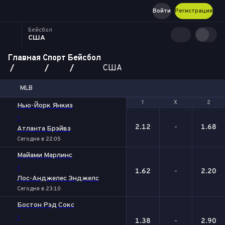
Войти
Регистрация
Бейсбол
США
Главная
Спорт
Бейсбол
США
MLB
1
1
Х
Х
2
2
Нью-Йорк Янкиз
-
2.12
-
1.68
Атланта Брэйвз
Сегодня в 22:05
Майами Марлинс
-
1.62
-
2.20
Лос-Анджелес Энджелс
Сегодня в 23:10
Бостон Рэд Сокс
-
1.38
-
2.90