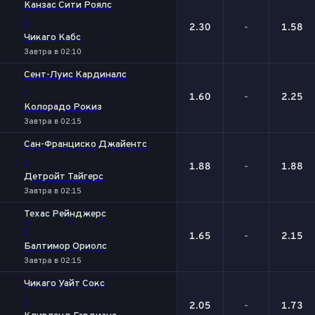
Канзас Сити Роялс
-
2.30
-
1.58
Чикаго Кабс
Завтра в 02:10
Сент-Луис Кардиналс
-
1.60
-
2.25
Колорадо Рокиз
Завтра в 02:15
Сан-Франциско Джайентс
-
1.88
-
1.88
Детройт Тайгерс
Завтра в 02:15
Техас Рейнджерс
-
1.65
-
2.15
Балтимор Ориолс
Завтра в 02:15
Чикаго Уайт Сокс
-
2.05
-
1.73