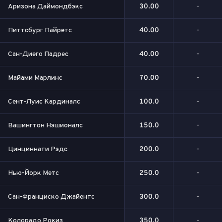
Аризона Даймондбэкс
30.00
-
Питтсбург Пайретс
40.00
-
Сан-Диего Падрес
40.00
-
Майами Марлинс
70.00
-
Сент-Луис Кардиналс
100.0
-
Вашингтон Нэшионалс
150.0
-
Цинциннати Рэдс
200.0
-
Нью-Йорк Метс
250.0
-
Сан-Франциско Джайентс
300.0
-
Колорадо Рокиз
350.0
-