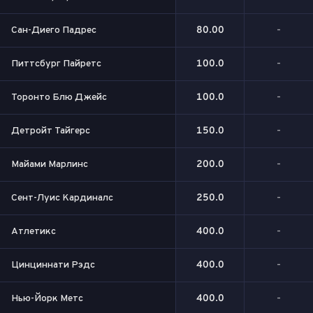
Сан-Диего Падрес
80.00
-
Питтсбург Пайретс
100.0
-
Торонто Блю Джейс
100.0
-
Детройт Тайгерс
150.0
-
Майами Марлинс
200.0
-
Сент-Луис Кардиналс
250.0
-
Атлетикс
400.0
-
Цинциннати Рэдс
400.0
-
Нью-Йорк Метс
400.0
-