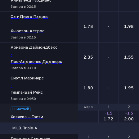
Кливленд Гардианс
Завтра в 02:15
Сан-Диего Падрес
-
1.78
-
1.98
Хьюстон Астрос
Завтра в 02:15
Аризона Даймондбэкс
-
2.35
-
1.55
Лос-Анджелес Доджерс
Завтра в 03:10
Сиэтл Маринерс
-
1.80
-
1.95
Тампа-Бэй Рейс
Завтра в 04:50
Фора
Фора
1
1
2
2
15 матчей
-1.5
+1.5
Хозяева — Гости
1.72
2.00
MiLB. Triple-A
1
1
Х
Х
2
2