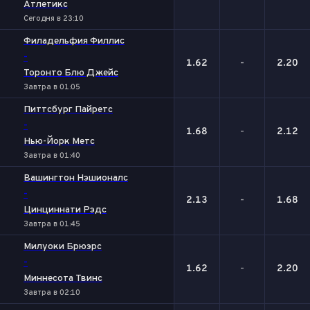
Атлетикс
Сегодня в 23:10
Филадельфия Филлис
-
1.62
-
2.20
Торонто Блю Джейс
Завтра в 01:05
Питтсбург Пайретс
-
1.68
-
2.12
Нью-Йорк Метс
Завтра в 01:40
Вашингтон Нэшионалс
-
2.13
-
1.68
Цинциннати Рэдс
Завтра в 01:45
Милуоки Брюэрс
-
1.62
-
2.20
Миннесота Твинс
Завтра в 02:10