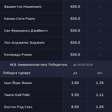
Вашингтон Нэшионалс
400.0
-
Канзас Сити Роялс
500.0
-
Сан-Франциско Джайентс
500.0
-
Лос-Анджелес Энджелс
500.0
-
Колорадо Рокиз
500.0
-
MLB. Американская лига. Победитель
до 09.08 20:05
да
нет
Победа в турнире
Нью-Йорк Янкиз
3.00
1.35
Тампа-Бэй Рейс
5.50
1.11
Бостон Рэд Сокс
8.00
1.05