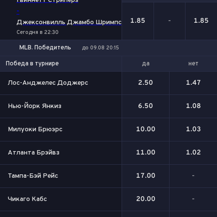
Гвиннетт Стриперз
-
1.85
-
1.85
Джексонвилль Джамбо Шримпс
Сегодня в 22:30
MLB. Победитель
до 09.08 20:15
да
нет
Победа в турнире
Лос-Анджелес Доджерс
2.50
1.47
Нью-Йорк Янкиз
6.50
1.08
Милуоки Брюэрс
10.00
1.03
Атланта Брэйвз
11.00
1.02
Тампа-Бэй Рейс
17.00
-
Чикаго Кабс
20.00
-