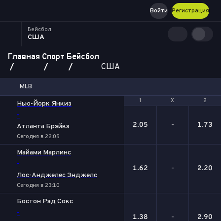
Войти
Регистрация
Бейсбол
США
Главная
Спорт
Бейсбол
США
MLB
1
1
Х
Х
2
2
Нью-Йорк Янкиз
-
2.05
-
1.73
Атланта Брэйвз
Сегодня в 22:05
Майами Марлинс
-
1.62
-
2.20
Лос-Анджелес Энджелс
Сегодня в 23:10
Бостон Рэд Сокс
-
1.38
-
2.90