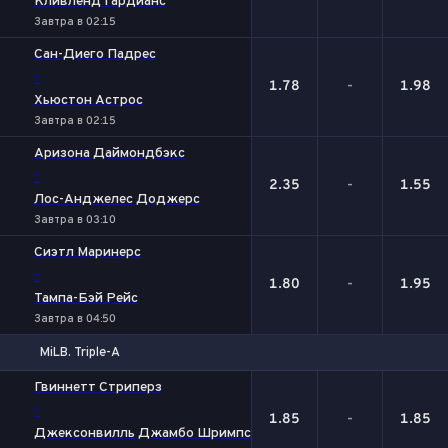
Кливленд Гардианс
Завтра в 02:15
Сан-Диего Падрес
-
1.78
-
1.98
Хьюстон Астрос
Завтра в 02:15
Аризона Даймондбэкс
-
2.35
-
1.55
Лос-Анджелес Доджерс
Завтра в 03:10
Сиэтл Маринерс
-
1.80
-
1.95
Тампа-Бэй Рейс
Завтра в 04:50
MiLB. Triple-A
1
Х
2
Гвиннетт Стриперз
-
1.85
-
1.85
Джексонвилль Джамбо Шримпс