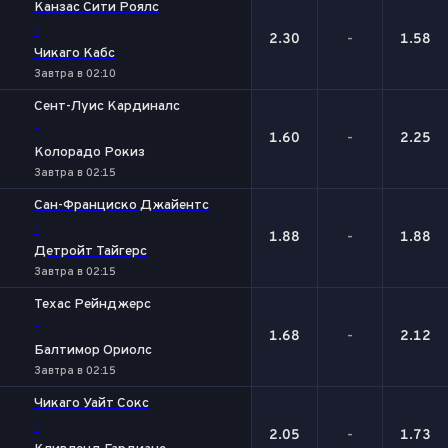
Канзас Сити Роялс
-
2.30
-
1.58
Чикаго Кабс
Завтра в 02:10
Сент-Луис Кардиналс
-
1.60
-
2.25
Колорадо Рокиз
Завтра в 02:15
Сан-Франциско Джайентс
-
1.88
-
1.88
Детройт Тайгерс
Завтра в 02:15
Техас Рейнджерс
-
1.68
-
2.12
Балтимор Ориолс
Завтра в 02:15
Чикаго Уайт Сокс
-
2.05
-
1.73