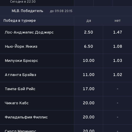
Сегодня в 22:30
MLB. Победитель
до 09.08 20:15
да
нет
Победа в турнире
Лос-Анджелес Доджерс
2.50
1.47
Нью-Йорк Янкиз
6.50
1.08
Милуоки Брюэрс
10.00
1.03
Атланта Брэйвз
11.00
1.02
Тампа-Бэй Рейс
17.00
-
Чикаго Кабс
20.00
-
Филадельфия Филлис
20.00
-
Сиэтл Маринерс
20.00
-