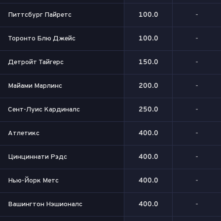
Питтсбург Пайретс
100.0
-
Торонто Блю Джейс
100.0
-
Детройт Тайгерс
150.0
-
Майами Марлинс
200.0
-
Сент-Луис Кардиналс
250.0
-
Атлетикс
400.0
-
Цинциннати Рэдс
400.0
-
Нью-Йорк Метс
400.0
-
Вашингтон Нэшионалс
400.0
-