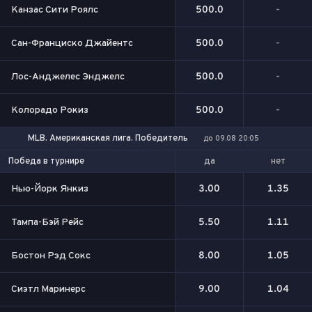
Канзас Сити Роялс
500.0
-
Сан-Франциско Джайентс
500.0
-
Лос-Анджелес Энджелс
500.0
-
Колорадо Рокиз
500.0
-
MLB. Американская лига. Победитель
до 09.08 20:05
да
нет
Победа в турнире
Нью-Йорк Янкиз
3.00
1.35
Тампа-Бэй Рейс
5.50
1.11
Бостон Рэд Сокс
8.00
1.05
Сиэтл Маринерс
9.00
1.04