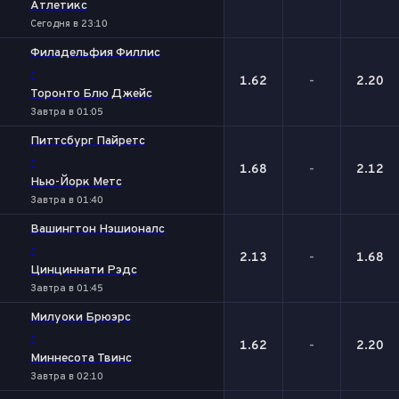
Атлетикс
Сегодня в 23:10
Филадельфия Филлис
-
1.62
-
2.20
Торонто Блю Джейс
Завтра в 01:05
Питтсбург Пайретс
-
1.68
-
2.12
Нью-Йорк Метс
Завтра в 01:40
Вашингтон Нэшионалс
-
2.13
-
1.68
Цинциннати Рэдс
Завтра в 01:45
Милуоки Брюэрс
-
1.62
-
2.20
Миннесота Твинс
Завтра в 02:10