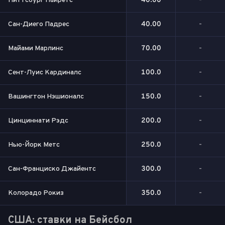
Питтсбург Пайретс
40.00
-
Сан-Диего Падрес
40.00
-
Майами Марлинс
70.00
-
Сент-Луис Кардиналс
100.0
-
Вашингтон Нэшионалс
150.0
-
Цинциннати Рэдс
200.0
-
Нью-Йорк Метс
250.0
-
Сан-Франциско Джайентс
300.0
-
Колорадо Рокиз
350.0
-
США: ставки на Бейсбол