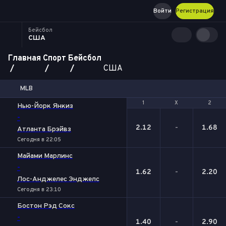
Войти
Регистрация
Бейсбол
США
Главная
Спорт
Бейсбол
США
MLB
1
1
Х
Х
2
2
Нью-Йорк Янкиз
-
2.12
-
1.68
Атланта Брэйвз
Сегодня в 22:05
Майами Марлинс
-
1.62
-
2.20
Лос-Анджелес Энджелс
Сегодня в 23:10
Бостон Рэд Сокс
-
1.40
-
2.90