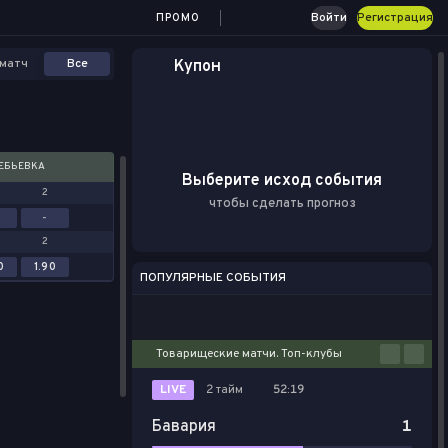
Войти
Регистрация
ПРОМО
матч
Все
Купон
ЕБЬЕВКА
Выберите исход события
2
чтобы сделать прогноз
-
2
0
1.90
ПОПУЛЯРНЫЕ СОБЫТИЯ
Футбол
Киберспорт
Баскетбол
Теннис
Настольный теннис
Товарищеские матчи. Топ-клубы
LIVE
2 тайм
52:19
Бавария
1