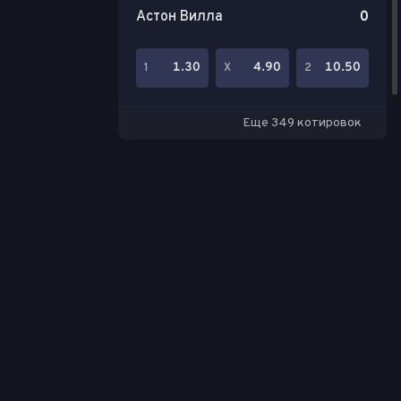
Астон Вилла
0
1.30
4.90
10.50
1
Х
2
Еще 349 котировок