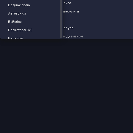
Индия. Тамил Наду Премьер-лига
Водное поло
Вест-Индия. Карибская Премьер-лига
Автогонки
Нидерланды. Топкласс
Бейсбол
Афганистан. Премьер-лига Кабула
Баскетбол 3x3
Португалия. Лига Гриззли. 2-й дивизион
Бильярд
Португалия. Лига Гриззли. 1-й дивизион
Хоккей на траве
Шри-Ланка. Премьер-лига
Флорбол
Кувейт. Керала Премьер-лига
Спорт
Австралия. Лига Чемпионов Сенчури
Пляжный волейбол
T10
Пляжный футбол
Европейская серия. Круговой турнир
Американский футбол
Япония. Национальная лига
Регби
One-Day
Крикет
Англия. Кубок
Дартс
100-ball
Падел-теннис
Англия. Хандред
Австралийский футбол