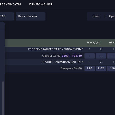
...
РЕЗУЛЬТАТЫ
РЕЗУЛЬТАТЫ
ПРИЛОЖЕНИЯ
ПРИЛОЖЕНИЯ
T10
Все события
Live
Пре
ПОБЕДЫ
ЖЕР
ЕВРОПЕЙСКАЯ СЕРИЯ. КРУГОВОЙ ТУРНИР
1
2
1
Оверы 9.3/10
220/1 : 104/10
-
-
-
ЯПОНИЯ. НАЦИОНАЛЬНАЯ ЛИГА
1
2
1
Завтра в 04:00
1.70
2.02
1.9