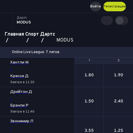
Войти
Регистрация
Дартс
MODUS
Главная
Спорт
Дартс
MODUS
Online Live League. 7 легов
1
1
2
2
Хантли М
-
1.80
1.90
Кресси Д
Завтра в 11:30
Дрейтон Д
-
1.50
2.40
Брэнли Р
Завтра в 11:40
Звонимир Л
-
3.55
1.25