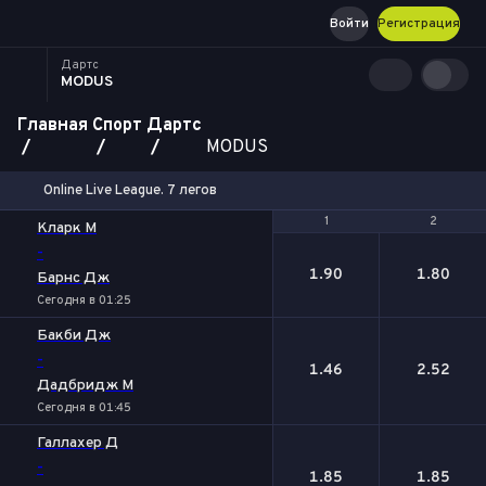
Войти
Регистрация
Дартс
MODUS
Главная
Спорт
Дартс
MODUS
Online Live League. 7 легов
1
1
2
2
Кларк М
-
1.90
1.80
Барнс Дж
Сегодня в 01:25
Бакби Дж
-
1.46
2.52
Дадбридж М
Сегодня в 01:45
Галлахер Д
-
1.85
1.85