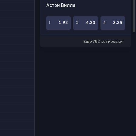
Астон Вилла
1.92
4.20
3.25
1
Х
2
Еще 782 котировки