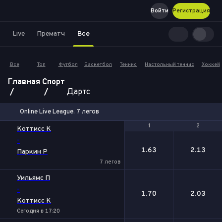
Войти
Регистрация
Live
Прематч
Все
Все
Топ
Футбол
Баскетбол
Теннис
Настольный теннис
Хоккей
Главная
Спорт
Дартс
Online Live League. 7 легов
1
1
2
2
Коттисс К
-
1.63
2.13
Паркин Р
7 легов
Уильямс П
-
1.70
2.03
Коттисс К
Сегодня в 17:20