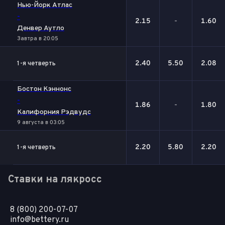
Нью-Йорк Атлас
-
2.15
-
1.60
Денвер Аутло
Завтра в 20:05
2.40
5.50
2.08
1-я четверть
Бостон Кэннонс
-
1.86
-
1.80
Калифорния Рэдвудс
9 августа в 03:05
2.20
5.80
2.20
1-я четверть
Ставки на лякросс
8 (800) 200-07-07
info@bettery.ru