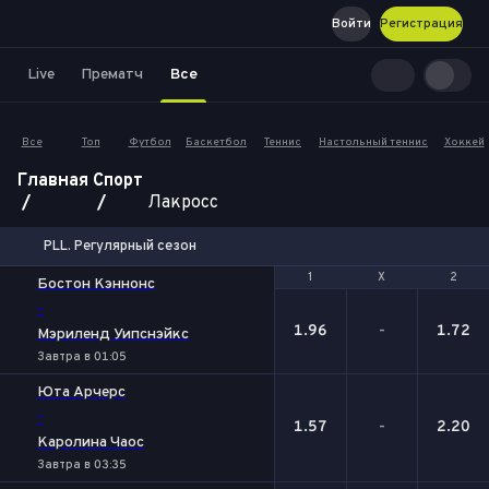
Войти
Регистрация
Live
Прематч
Все
Все
Топ
Футбол
Баскетбол
Теннис
Настольный теннис
Хоккей
Главная
Спорт
Лакросс
PLL. Регулярный сезон
1
1
Х
Х
2
2
Бостон Кэннонс
-
1.96
-
1.72
Мэриленд Уипснэйкс
Завтра в 01:05
Юта Арчерс
-
1.57
-
2.20
Каролина Чаос
Завтра в 03:35