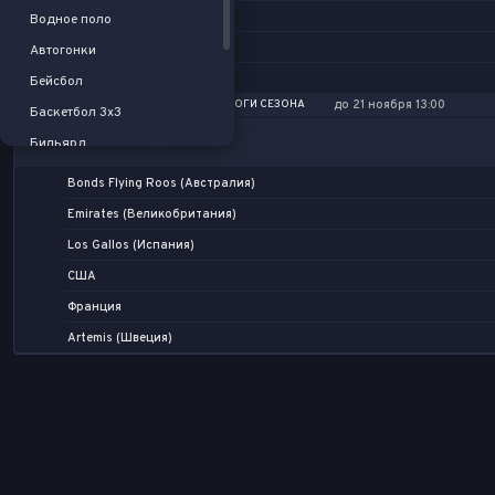
Палм-Бич Роялс
-
Водное поло
Чикаго Слайс
Техас Ранчерс
-
Автогонки
Атланта Баунсерс
Даллас Флэш
-
Бейсбол
Лас-Вегас Найт Оулс
ПАРУСНЫЙ СПОРТ. SAILGP. ИТОГИ СЕЗОНА
до 21 ноября 13:00
Баскетбол 3x3
Бильярд
ИГРОК / КОМАНДА
Хоккей на траве
Bonds Flying Roos (Австралия)
Флорбол
Emirates (Великобритания)
Спорт
Los Gallos (Испания)
Пляжный волейбол
США
Пляжный футбол
Франция
Американский футбол
Artemis (Швеция)
Регби
Крикет
Дартс
Шахматы
Падел-теннис