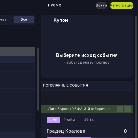
Войти
Регистрация
ПРОМО
матч
Все
Купон
Выберите исход события
чтобы сделать прогноз
ПОПУЛЯРНЫЕ СОБЫТИЯ
Футбол
Киберспорт
Баскетбол
Теннис
Настольный теннис
Лига Европы УЕФА. 3-й отборочный этап. Первые матчи
LIVE
2 тайм
49:14
Градец Кралове
0