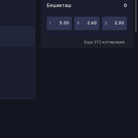
Бешикташ
0
5.50
2.60
2.00
1
Х
2
Еще 372 котировки