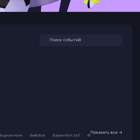
Поиск событий
ннис
Баскетбол
Все
ытия
события
Показать все →
Водное поло
Бейсбол
Баскетбол 3x3
Флорбол
Американский 