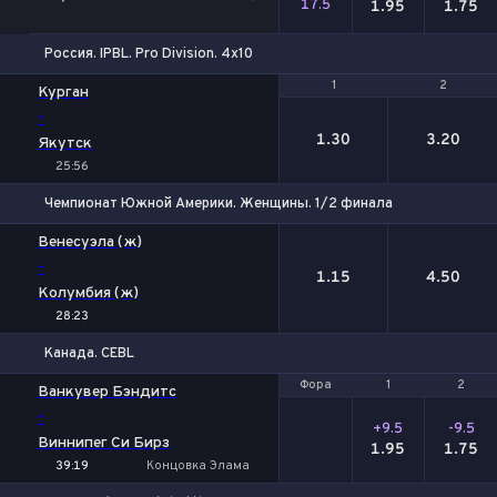
17.5
1.95
1.75
Россия. IPBL. Pro Division. 4х10
1
1
2
2
Курган
-
1.30
3.20
Якутск
25:56
Чемпионат Южной Америки. Женщины. 1/2 финала
1
2
Венесуэла (ж)
-
1.15
4.50
Колумбия (ж)
28:23
Канада. CEBL
Фора
Фора
1
1
2
2
Ванкувер Бэндитс
-
+9.5
-9.5
Виннипег Си Бирз
1.95
1.75
39:19
Концовка Элама