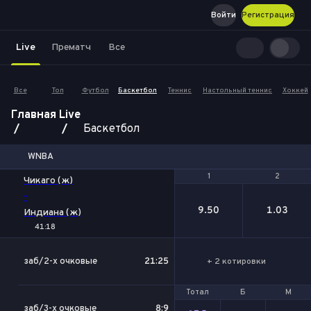
Войти
Регистрация
Live
Прематч
Все
Все
Топ
Футбол
Баскетбол
Теннис
Настольный теннис
Хоккей
Главная
Live
Баскетбол
WNBA
1
1
2
2
Чикаго (ж)
-
9.50
1.03
Индиана (ж)
41:18
заб/2-х очковые
21:25
+ 2 котировки
Тотал
Тотал
Б
Б
М
М
заб/3-х очковые
8:9