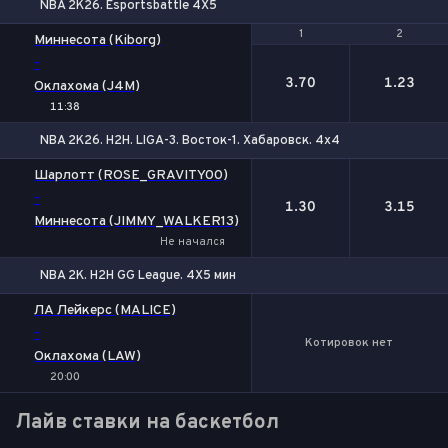
NBA 2K26. Esportsbattle 4Х5
1
1
2
2
Миннесота (Kiborg)
-
3.70
1.23
Оклахома (J4M)
11:38
NBA 2K26. H2H. LIGA-3. Восток-1. Хабаровск. 4х4
1
2
Шарлотт (ROSE_GRAVITY00)
-
1.30
3.15
Миннесота (JIMMY_WALKER13)
Не начался
NBA 2K. H2H GG League. 4X5 мин
ЛА Лейкерс (MALICE)
-
Котировок нет
Оклахома (LAW)
20:00
Лайв ставки на баскетбол