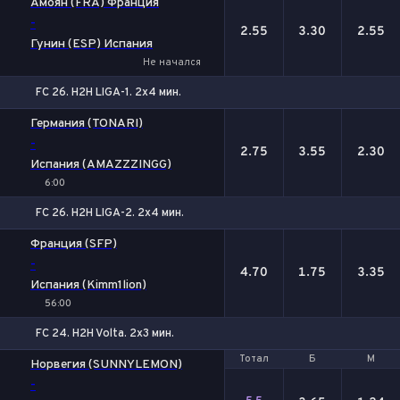
Амоян (FRA) Франция
-
2.55
3.30
2.55
Гунин (ESP) Испания
Не начался
FC 26. H2H LIGA-1. 2x4 мин.
1
Х
2
Германия (TONARI)
-
2.75
3.55
2.30
Испания (AMAZZZINGG)
6:00
FC 26. H2H LIGA-2. 2x4 мин.
1
Х
2
Франция (SFP)
-
4.70
1.75
3.35
Испания (Kimm1lion)
56:00
FC 24. H2H Volta. 2х3 мин.
Тотал
Тотал
Б
Б
М
М
Норвегия (SUNNYLEMON)
-