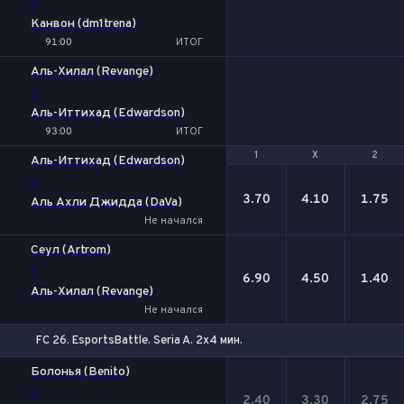
-
Канвон (dm1trena)
91:00
ИТОГ
Аль-Хилал (Revange)
-
Аль-Иттихад (Edwardson)
93:00
ИТОГ
1
1
Х
Х
2
2
Аль-Иттихад (Edwardson)
-
3.70
4.10
1.75
Аль Ахли Джидда (DaVa)
Не начался
Сеул (Artrom)
-
6.90
4.50
1.40
Аль-Хилал (Revange)
Не начался
FC 26. EsportsBattle. Seria A. 2x4 мин.
1
Х
2
Болонья (Benito)
-
2.40
3.30
2.75