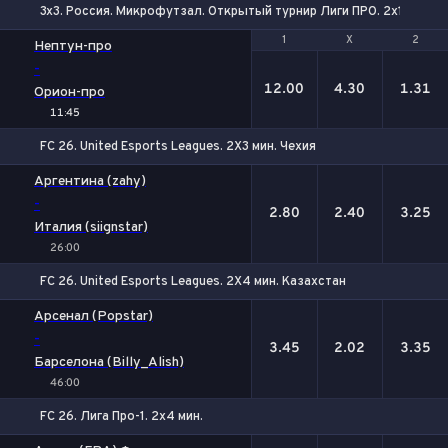
3x3. Россия. Микрофутзал. Открытый турнир Лиги ПРО. 2х10 мин.
1
1
Х
Х
2
2
Нептун-про
-
12.00
4.30
1.31
Орион-про
11:45
FC 26. United Esports Leagues. 2X3 мин. Чехия
1
Х
2
Аргентина (zahy)
-
2.80
2.40
3.25
Италия (siignstar)
26:00
FC 26. United Esports Leagues. 2X4 мин. Казахстан
1
Х
2
Арсенал (Popstar)
-
3.45
2.02
3.35
Барселона (Billy_Alish)
46:00
FC 26. Лига Про-1. 2x4 мин.
1
Х
2