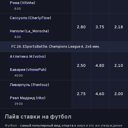
Рома (Vitinha)
8:00
Сассуоло (CharlyFlow)
-
2.80
3.75
2.18
Наполи (La_Morocha)
8:00
FC 26. ESportsBattle. Champions League A. 2x6 мин.
1
Х
2
Атлетико М (volvo)
-
2.50
4.80
2.10
Бавария (v1nniePuh)
40:00
Ливерпуль (Frantsuz)
-
2.75
4.60
2.00
Реал Мадрид (riko)
39:00
Лайв ставки на футбол
Футбол -
самый популярный вид спорта
в мире и это же утверждение