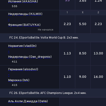
5.5
3.65
1.24
Испания (AKASHA)
5:55
1
1
Х
Х
2
2
Нидерланды (KILMIX)
-
2.23
5.50
2.23
Франция (BATUYKA)
Не начался
FC 24. ESportsBattle. Volta World Cup B. 2x3 мин.
1
Х
2
Норвегия (vladl3n)
-
1.13
8.50
13.00
Нидерланды (Dan_dragonio)
4:11
Германия (alosdvxl)
-
1.10
9.00
16.00
Марокко (hrk)
4:15
FC 26. ESportsBattle. AFC Champions League. 2x4 мин.
Аль Ахли Джидда (DaVa)