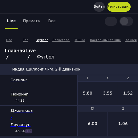
Войти
Регистрация
Live
Прематч
Все
Все
Топ
Футбол
Баскетбол
Теннис
Настольный теннис
Хоккей
Главная
Live
Футбол
Индия. Шиллонг Лига. 2-й дивизион
1
1
Х
Х
2
2
Сохионг
-
5.80
3.55
1.52
Тюнринг
44:26
1X
1X
2
2
Джонгкша
-
6.00
1.06
Лоусотун
46:24
+2'