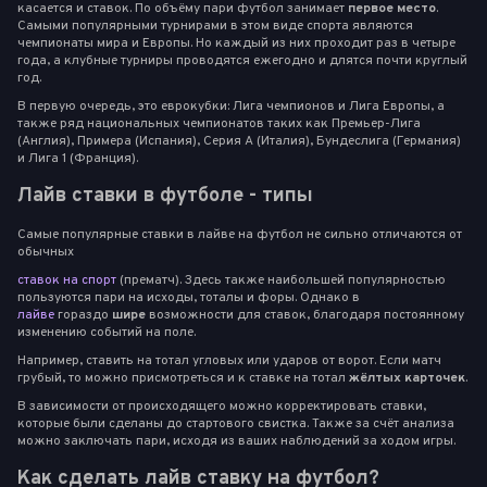
касается и ставок. По объёму пари футбол занимает
первое место
.
Самыми популярными турнирами в этом виде спорта являются
чемпионаты мира и Европы. Но каждый из них проходит раз в четыре
года, а клубные турниры проводятся ежегодно и длятся почти круглый
год.
В первую очередь, это еврокубки: Лига чемпионов и Лига Европы, а
также ряд национальных чемпионатов таких как Премьер-Лига
(Англия), Примера (Испания), Серия А (Италия), Бундеслига (Германия)
и Лига 1 (Франция).
Лайв ставки в футболе - типы
Самые популярные ставки в лайве на футбол не сильно отличаются от
обычных
ставок на спорт
(прематч). Здесь также наибольшей популярностью
пользуются пари на исходы, тоталы и форы. Однако в
лайве
гораздо
шире
возможности для ставок, благодаря постоянному
изменению событий на поле.
Например, ставить на тотал угловых или ударов от ворот. Если матч
грубый, то можно присмотреться и к ставке на тотал
жёлтых карточек
.
В зависимости от происходящего можно корректировать ставки,
которые были сделаны до стартового свистка. Также за счёт анализа
можно заключать пари, исходя из ваших наблюдений за ходом игры.
Как сделать лайв ставку на футбол?