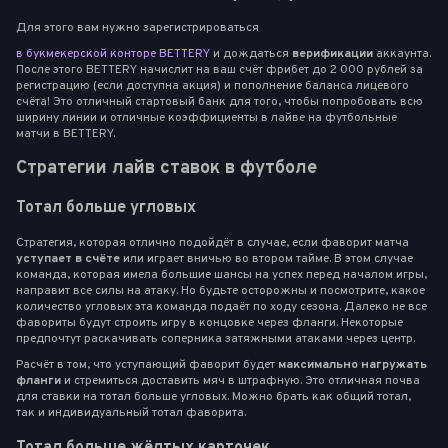
Для этого вам нужно зарегистрироваться
в букмекерской конторе BETTERY
и дождаться
верификации
аккаунта.
После этого BETTERY начислит на ваш счёт фрибет до 2 000 рублей за
регистрацию (если доступна акция) и пополнение баланса лицевого
счёта! Это отличный стартовый банк для того, чтобы попробовать всю
ширину линии и отличные коэффициенты в лайве на футбольные
матчи в BETTERY.
Стратегии лайв ставок в футболе
Тотал больше угловых
Стратегия, которая отлично подойдёт в случае, если фаворит матча
уступает в счёте
или играет вничью во втором тайме. В этом случае
команда, которая имела большие шансы на успех перед началом игры,
направит все силы на атаку. Но будьте осторожны и посмотрите, какое
количество угловых эта команда подаёт по ходу сезона. Далеко не все
фавориты будут строить игру в концовке через фланги. Некоторые
предпочтут раскачивать соперника затяжными атаками через центр.
Расчёт в том, что уступающий фаворит будет
максимально нагружать
фланги
и стремиться доставить мяч в штрафную. Это отличная почва
для ставки на тотал больше угловых. Можно брать как общий тотал,
так и индивидуальный тотал фаворита.
Тотал больше жёлтых карточек