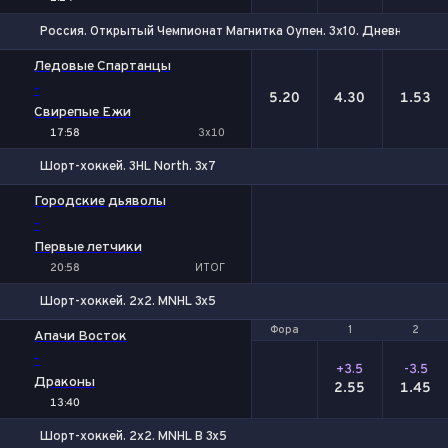
Россия. Открытый Чемпионат Магнитка Оупен. 3х10. Дневной Тур
1
Х
2
Ледовые Спартанцы
-
5.20
4.30
1.53
Свирепые Ежи
17:58
3x10
Шорт-хоккей. 3HL North. 3x7
Городские дьяволы
-
Первые летчики
20:58
ИТОГ
Шорт-хоккей. 2x2. MNHL 3x5
Фора
Фора
1
1
2
2
Апачи Восток
-
+3.5
-3.5
Драконы
2.55
1.45
13:40
Шорт-хоккей. 2x2. MNHL B 3x5