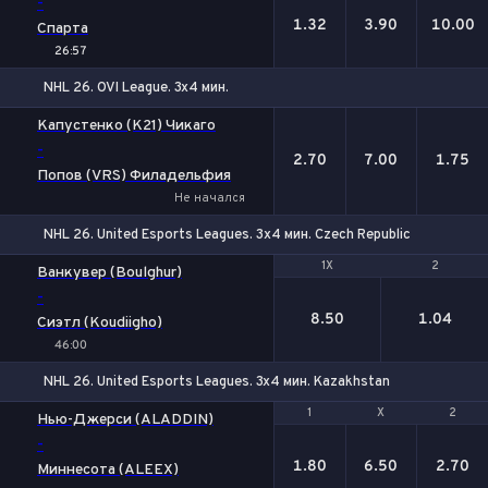
-
1.32
3.90
10.00
Спарта
26:57
NHL 26. OVI League. 3x4 мин.
1
Х
2
Капустенко (K21) Чикаго
-
2.70
7.00
1.75
Попов (VRS) Филадельфия
Не начался
NHL 26. United Esports Leagues. 3х4 мин. Czech Republic
1X
1X
2
2
Ванкувер (Boulghur)
-
8.50
1.04
Сиэтл (Koudiigho)
46:00
NHL 26. United Esports Leagues. 3x4 мин. Kazakhstan
1
1
Х
Х
2
2
Нью-Джерси (ALADDIN)
-
1.80
6.50
2.70
Миннесота (ALEEX)