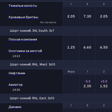
1
1
Х
Х
2
2
Тяжелые молоты
-
2.05
7.30
2.05
Кровавые бритвы
Не начался
Шорт-хоккей. 3HL South. 3x7
1
Х
2
Плохая компания
-
1.25
6.60
6.50
Охотники за мечтой
13:13
Шорт-хоккей. RHL. West. 3x10
Фора
Фора
1
1
2
2
Нефтяник
-
-5.5
+5.5
Авиатор
2.35
1.52
19:35
Шорт-хоккей. RHL. East. 3x10
1
1
Х
Х
2
2
Динамо