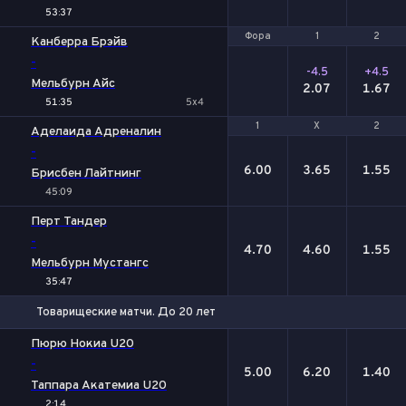
53:37
Фора
Фора
1
1
2
2
Канберра Брэйв
-
-4.5
+4.5
Мельбурн Айс
2.07
1.67
51:35
5x4
1
1
Х
Х
2
2
Аделаида Адреналин
-
6.00
3.65
1.55
Брисбен Лайтнинг
45:09
Перт Тандер
-
4.70
4.60
1.55
Мельбурн Мустангс
35:47
Товарищеские матчи. До 20 лет
1
Х
2
Пюрю Нокиа U20
-
5.00
6.20
1.40
Таппара Акатемиа U20
2:14