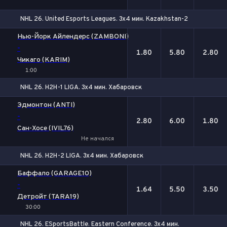
NHL 26. United Esports Leagues. 3x4 мин. Kazakhstan-2
1
Х
2
Нью-Йорк Айлендерс (ZAMBONI)
-
1.80
5.80
2.80
Чикаго (KARIM)
1:00
NHL 26. H2H-1 LIGA. 3x4 мин. Хабаровск
1
Х
2
Эдмонтон (ANTI)
-
2.80
6.00
1.80
Сан-Хосе (IVIL76)
Не начался
NHL 26. H2H-2 LIGA. 3x4 мин. Хабаровск
1
Х
2
Баффало (GARAGE10)
-
1.64
5.50
3.50
Детройт (TARA19)
30:00
NHL 26. ESportsBattle. Eastern Conference. 3x4 мин.