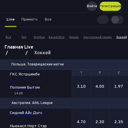
Войти
Регистрация
Live
Прематч
Все
Все
Топ
Футбол
Баскетбол
Теннис
Настольный теннис
Хоккей
Главная
Live
Хоккей
Польша. Товарищеские матчи
1
1
Х
Х
2
2
ГКС Ястршембе
-
3.10
4.00
1.97
Полония Бытом
14:28
Австралия. AIHL League
1
Х
2
Сидней Айс Догс
-
4.70
2.30
2.35
Ньюкасл Норт Стар