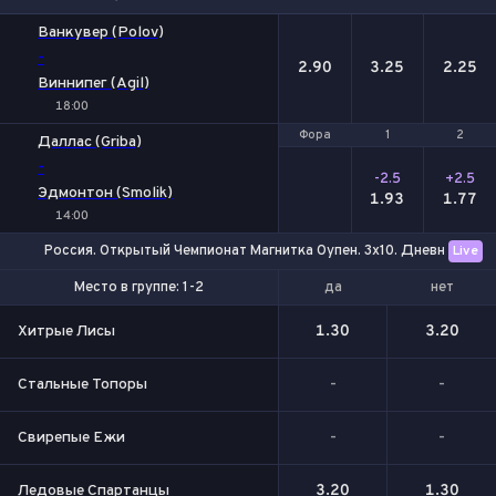
1
Х
2
Ванкувер (Polov)
-
2.90
3.25
2.25
Виннипег (Agil)
18:00
Фора
Фора
1
1
2
2
Даллас (Griba)
-
-2.5
+2.5
Эдмонтон (Smolik)
1.93
1.77
14:00
Россия. Открытый Чемпионат Магнитка Оупен. 3x10. Дневной Тур
Live
да
нет
Место в группе: 1-2
Место в группе: 2
Хитрые Лисы
1.30
3.20
Стальные Топоры
-
-
Свирепые Ежи
-
-
Ледовые Спартанцы
3.20
1.30