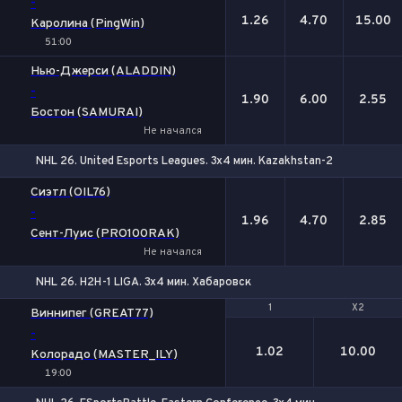
-
1.26
4.70
15.00
Каролина (PingWin)
51:00
Нью-Джерси (ALADDIN)
-
1.90
6.00
2.55
Бостон (SAMURAI)
Не начался
NHL 26. United Esports Leagues. 3x4 мин. Kazakhstan-2
1
Х
2
Сиэтл (OIL76)
-
1.96
4.70
2.85
Сент-Луис (PRO100RAK)
Не начался
NHL 26. H2H-1 LIGA. 3x4 мин. Хабаровск
1
1
X2
X2
Виннипег (GREAT77)
-
1.02
10.00
Колорадо (MASTER_ILY)
19:00