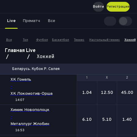
Войти
Регистрация
Live
Прематч
Все
Все
Топ
Футбол
Баскетбол
Теннис
Настольный теннис
Хоккей
Главная
Live
Хоккей
Беларусь. Кубок Р. Салея
1
1
Х
Х
2
2
ХК Гомель
-
1.04
12.50
45.00
ХК Локомотив-Орша
14:07
Химик Новополоцк
-
6.10
5.10
1.40
Металлург Жлобин
16:53