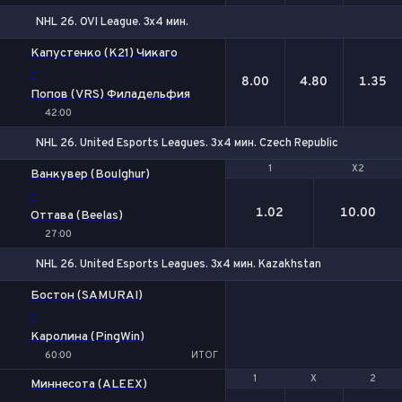
NHL 26. OVI League. 3x4 мин.
1
Х
2
Капустенко (K21) Чикаго
-
8.00
4.80
1.35
Попов (VRS) Филадельфия
42:00
NHL 26. United Esports Leagues. 3х4 мин. Czech Republic
1
1
X2
X2
Ванкувер (Boulghur)
-
1.02
10.00
Оттава (Beelas)
27:00
NHL 26. United Esports Leagues. 3x4 мин. Kazakhstan
Бостон (SAMURAI)
-
Каролина (PingWin)
60:00
ИТОГ
1
1
Х
Х
2
2
Миннесота (ALEEX)