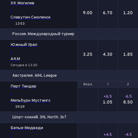
ХК Могилев
-
9.00
6.70
1.20
Славутич Смоленск
13:53
Россия. Международный турнир
1
Х
2
Южный Урал
-
3.25
4.30
1.85
АКМ
Сегодня в 13:30
Австралия. AIHL League
Фора
Фора
1
1
2
2
Перт Тандер
-
+6.5
-6.5
Мельбурн Мустангс
1.05
8.50
59:29
Шорт-хоккей. 3HL North. 3x7
Фора
1
2
Белые Медведи
-
+4.5
-4.5