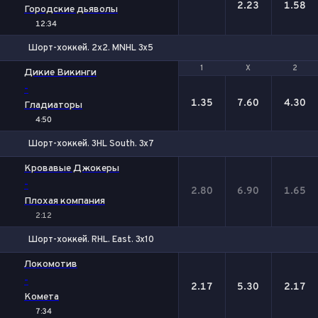
2.23
1.58
Городские дьяволы
12:34
Шорт-хоккей. 2x2. MNHL 3x5
1
1
Х
Х
2
2
Дикие Викинги
-
1.35
7.60
4.30
Гладиаторы
4:50
Шорт-хоккей. 3HL South. 3x7
1
Х
2
Кровавые Джокеры
-
2.80
6.90
1.65
Плохая компания
2:12
Шорт-хоккей. RHL. East. 3x10
1
Х
2
Локомотив
-
2.17
5.30
2.17
Комета
7:34