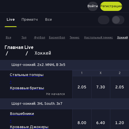
Войти
Регистрация
Live
Прематч
Все
Все
Топ
Футбол
Баскетбол
Теннис
Настольный теннис
Хоккей
Главная
Live
Хоккей
Шорт-хоккей. 2x2. MNHL B 3x5
1
1
Х
Х
2
2
Стальные топоры
-
2.05
7.30
2.05
Кровавые бритвы
Не начался
Шорт-хоккей. 3HL South. 3x7
1
Х
2
Волшебники
-
8.00
6.40
1.20
Кровавые Джокеры