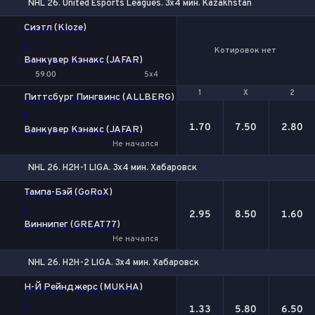
NHL 26. United Esports Leagues. 3x4 мин. Kazakhstan
Сиэтл (Kloze)
-
Котировок нет
Ванкувер Кэнакс (JAFAR)
59:00
5x4
1
1
Х
Х
2
2
Питтсбург Пингвинс (ALLBERG)
-
1.70
7.50
2.80
Ванкувер Кэнакс (JAFAR)
Не начался
NHL 26. H2H-1 LIGA. 3x4 мин. Хабаровск
1
Х
2
Тампа-Бэй (GoRoX)
-
2.95
8.50
1.60
Виннипег (GREAT77)
Не начался
NHL 26. H2H-2 LIGA. 3x4 мин. Хабаровск
1
Х
2
Н-Й Рейнджерс (MUKHA)
-
1.33
5.80
6.50