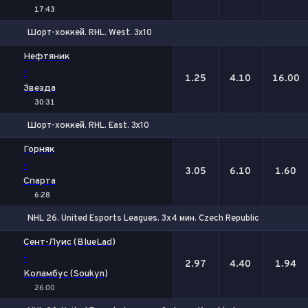
17:43
Шорт-хоккей. RHL. West. 3x10
1
Х
2
Нефтяник
-
1.25
4.10
16.00
Звезда
30:31
Шорт-хоккей. RHL. East. 3x10
1
Х
2
Горняк
-
3.05
6.10
1.60
Спарта
6:28
NHL 26. United Esports Leagues. 3х4 мин. Czech Republic
1
Х
2
Сент-Луис (BlueLad)
-
2.97
4.40
1.94
Коламбус (Soukyn)
26:00