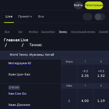
Войти
Регистрация
Live
Прематч
Все
Все
Топ
Футбол
Баскетбол
Теннис
Настольный теннис
Хоккей
Главная
Live
Теннис
World Tennis. Мужчины. Китай
Фора
Фора
1
1
2
2
Мотидзуки Ю
-
-9.5
+9.5
Хуан Цун-Хао
2.35
1.52
Гейм
Гейм
1
1
2
2
2-й сет
Хан Сон-Ен
-
4.00
1.19
2
Хван Донхюн