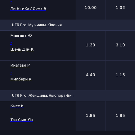
-
10.00
1.02
Ли Ын-Хе / Сема Э
UTR Pro. Мужчины. Япония
1
2
Миягава Ю
-
1.30
3.10
Шень Дж-К
Инагава Р
-
4.40
1.15
Милберн К
UTR Pro. Женщины. Ньюпорт-Бич
1
2
Кисс К
-
1.85
1.85
Тан Сью-Ян