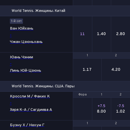
World Tennis. Женщины. Китай
Гейм
1
2
1-й сет
Ван Юйхань
1.40
2.80
11
-
Чжан Цзюньхань
1
1
2
2
Юань Чэнии
-
1.17
4.20
Линь Юй-Цзюнь
World Tennis. Женщины. США. Пары
Фора
Фора
1
1
2
2
Кроссли М / Факих К
-
+7.5
-7.5
Херя К-А / Сагдиева А
8.00
1.02
1
1
2
2
Буэну Х / Нахум Г