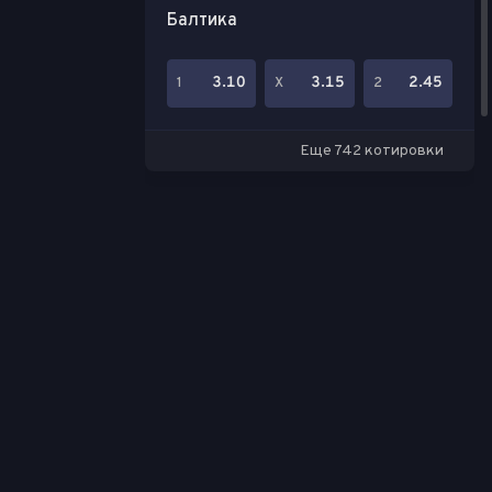
Балтика
3.10
3.15
2.45
1
Х
2
Еще 742 котировки