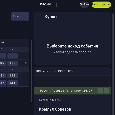
Войти
Регистрация
ПРОМО
Все
Купон
АЛЫ
Выберите исход события
Б
М
чтобы сделать прогноз
-
-
.85
1.85
+16
Б
М
ПОПУЛЯРНЫЕ СОБЫТИЯ
.83
1.87
Футбол
Киберспорт
Баскетбол
Теннис
Настольный теннис
.87
1.83
Россия. Премьер-Лига. Сезон 26/27
Сегодня в 15:30
Крылья Советов