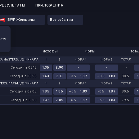
...
РЕЗУЛЬТАТЫ
РЕЗУЛЬТАТЫ
ПРИЛОЖЕНИЯ
ПРИЛОЖЕНИЯ
BWF. Женщины
Все события
атч
ИСХОДЫ
ФОРЫ
ТОТ
A MASTERS. 1/2 ФИНАЛА
1
2
ФОРА 1
ФОРА 2
ТОТАЛ
Сегодня в 08:15
1.35
2.90
-
-
-
Сегодня в 08:55
1.63
2.13
-3.5
1.87
+3.5
1.83
80.5
1
ERS. ПАРЫ. 1/2 ФИНАЛА
1
2
ФОРА 1
ФОРА 2
ТОТАЛ
Сегодня в 09:05
1.85
1.85
+0.5
1.83
-0.5
1.87
80.5
1
Сегодня в 10:50
1.37
2.85
-6.5
1.87
+6.5
1.83
79.5
1