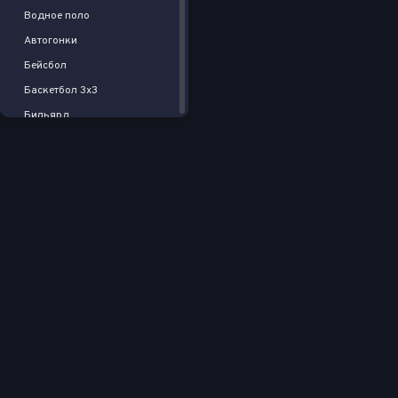
Водное поло
Автогонки
Бейсбол
Баскетбол 3x3
Бильярд
Хоккей на траве
Флорбол
Спорт
Пляжный волейбол
Пляжный футбол
Американский футбол
Регби
Крикет
Дартс
Шахматы
Австралийский футбол