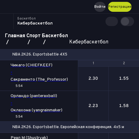
Войти
Регистрация
Баскетбол
Кибербаскетбол
Главная
Спорт
Баскетбол
Кибербаскетбол
NBA 2K26. Esportsbattle 4Х5
1
1
2
2
Чикаго (CHIEFKEEF)
-
2.30
1.55
Сакраменто (The_Professor)
5:54
Орландо (panteraxball)
-
2.23
1.58
Оклахома (yangrainmaker)
5:54
NBA 2K26. Esportsbattle. Европейская конференция. 4х5 мин.
1
2
Реал М (Shustryak)