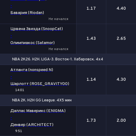
-
1.17
4.40
Бавария (Riodan)
Не начался
Црвена Звезда (SnoopCat)
-
1.43
2.65
Олимпиакос (Satamor)
Не начался
NBA 2K26. H2H. LIGA-3. Восток-1. Хабаровск. 4х4
1
2
Атланта (nonspeed N)
-
1.14
4.30
Шарлотт (ROSE_GRAVITY00)
14:01
NBA 2K. H2H GG League. 4X5 мин
1
2
Даллас Маверикс (ENIGMA)
-
1.73
2.00
Денвер (ARCHITECT)
9:51