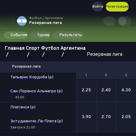
Войти
Регистрация
Футбол / Аргентина
Резервная лига
События
Турнир
Результаты
Главная
Спорт
Футбол
Аргентина
Резервная лига
Резервная лига
1
1
Х
Х
2
2
Тальерес Кордоба (р)
-
2.25
2.40
4.30
Сан-Лоренсо Альмагро (р)
45:00
Платенсе (р)
-
3.90
2.70
2.05
Эстудиантес Ла-Плата (р)
Завтра в 21:00