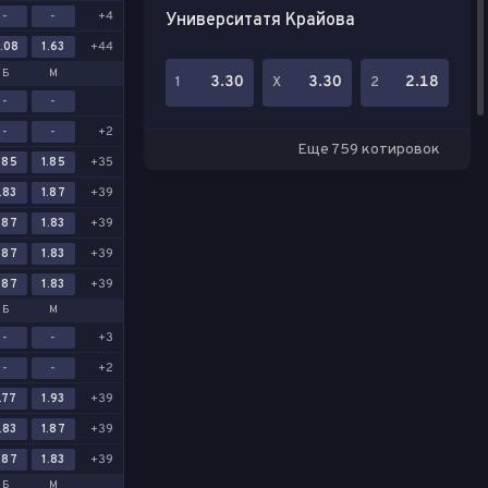
-
-
+4
Университатя Крайова
.08
1.63
+44
Б
М
3.30
3.30
2.18
1
Х
2
-
-
-
-
+2
Еще 759 котировок
.85
1.85
+35
.83
1.87
+39
.87
1.83
+39
.87
1.83
+39
.87
1.83
+39
Б
М
-
-
+3
-
-
+2
.77
1.93
+39
.83
1.87
+39
.87
1.83
+39
Б
М