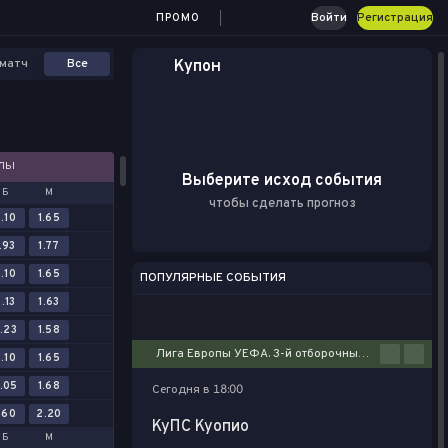
Войти
Регистрация
ПРОМО
матч
Все
Купон
АЛЫ
Выберите исход события
Б
М
чтобы сделать прогноз
.10
1.65
.93
1.77
.10
1.65
ПОПУЛЯРНЫЕ СОБЫТИЯ
.13
1.63
Футбол
Киберспорт
Баскетбол
Теннис
Настольный теннис
.23
1.58
Лига Европы УЕФА. 3-й отборочный этап. Первые матчи
.10
1.65
.05
1.68
Сегодня в 18:00
.60
2.20
КуПС Куопио
Б
М