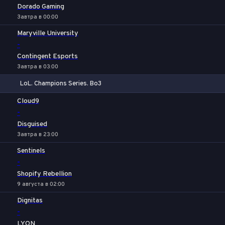
Dorado Gaming
Завтра в 00:00
Maryville University
-
Contingent Esports
Завтра в 03:00
LoL. Champions Series. Bo3
1
Х
2
Cloud9
-
Disguised
Завтра в 23:00
Sentinels
-
Shopify Rebellion
9 августа в 02:00
Dignitas
-
LYON