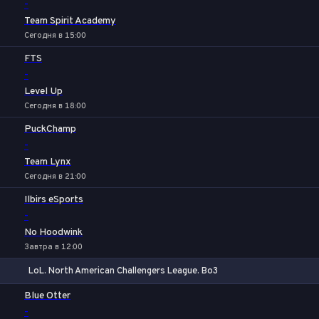
-
Team Spirit Academy
Сегодня в 15:00
FTS
-
Level Up
Сегодня в 18:00
PuckChamp
-
Team Lynx
Сегодня в 21:00
Ilbirs eSports
-
No Hoodwink
Завтра в 12:00
LoL. North American Challengers League. Bo3
1
Х
2
Blue Otter
-