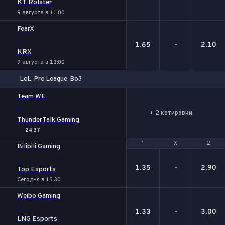
KT Rolster
9 августа в 11:00
FearX
-
1.65
-
2.10
KRX
9 августа в 13:00
LoL. Pro League. Bo3
Team WE
-
+ 2 котировки
ThunderTalk Gaming
24:37
1
1
Х
Х
2
2
Bilibili Gaming
-
1.35
-
2.90
Top Esports
Сегодня в 15:30
Weibo Gaming
-
1.33
-
3.00
LNG Esports