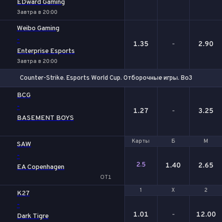
EDward Gaming
Завтра в 20:00
Weibo Gaming
-
1.35
-
2.90
Enterprise Esports
Завтра в 20:00
Counter-Strike. Esports World Cup. Отборочные игры. Bo3
1
Х
2
BCG
-
1.27
-
3.25
BASEMENT BOYS
Карты
Карты
Б
Б
М
М
SAW
-
2.5
1.40
2.65
EA Copenhagen
ОТ1
1
1
Х
Х
2
2
K27
-
1.01
-
12.00
Dark Tigre