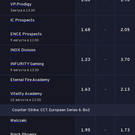
1.80
-
1.90
VP.Prodigy
Завтра в 13:30
IC Prospects
-
1.68
-
2.05
ENCE Prospects
9 августа в 11:00
INOX Division
-
1.23
-
3.70
INFURITY Gaming
9 августа в 13:30
Eternal Fire Academy
-
1.63
-
2.13
Vitality Academy
10 августа в 13:30
Counter-Strike. CCT. European Series 6. Bo3
1
Х
2
Walczaki
-
1.95
-
1.73
Black Phoenix