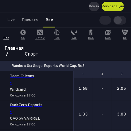
Войти
Регистрация
Live
Прематч
Все
Все
CS
Dota 2
LoL
VAL
R6S
KoG
RL
Главная
Спорт
Rainbow Six Siege. Esports World Cup. Bo3
1
1
Х
Х
2
2
Team Falcons
-
1.68
-
2.05
Wildcard
Сегодня в 17:00
DarkZero Esports
-
1.33
-
3.00
CAG by VARREL
Сегодня в 17:00