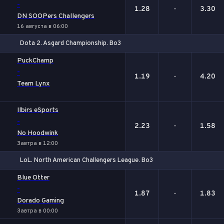
-
1.28
-
3.30
DN SOOPers Challengers
16 августа в 06:00
Dota 2. Asgard Championship. Bo3
1
Х
2
PuckChamp
-
1.19
-
4.20
Team Lynx
Ilbirs eSports
-
2.23
-
1.58
No Hoodwink
Завтра в 12:00
LoL. North American Challengers League. Bo3
1
Х
2
Blue Otter
-
1.87
-
1.83
Dorado Gaming
Завтра в 00:00