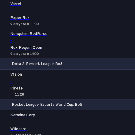
Varrel
-
Paper Rex
9 августа в 11:00
Nongshim RedForce
-
Rex Regum Qeon
9 августа в 14:00
Dota 2. Berserk League. Bo3
1
Х
2
V1sion
-
Pir4te
11:28
Rocket League. Esports World Cup. Bo5
1
Х
2
Karmine Corp
-
Wildcard