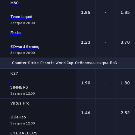
M80
-
1.85
-
1.85
Team Liquid
Завтра в 20:00
Fnatic
-
1.23
-
3.70
EDward Gaming
Завтра в 20:00
Counter-Strike. Esports World Cup. Отборочные игры. Bo3
1
Х
2
K27
-
1.90
-
1.80
SINNERS
Завтра в 12:00
Virtus.Pro
-
1.46
-
2.52
JiJieHao
Завтра в 12:00
EYEBALLERS