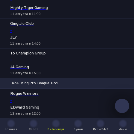
-
Mighty Tiger Gaming
11 августа в 11:00
Qing Jiu Club
-
JLY
11 августа в 14:00
To Champion Group
-
JA Gaming
11 августа в 16:00
KoG. King Pro League. Bo5
1
Х
2
Rogue Warriors
-
EDward Gaming
12 августа в 12:00
SYGaming
Главная
-
Спорт
Киберспорт
Купон
Игры 24/7
Меню
Главная
Спорт
Киберспорт
Купон
Игры 24/7
Меню