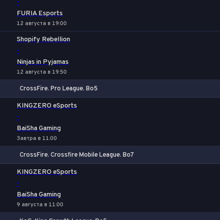
-
FURIA Esports
12 августа в 19:00
Shopify Rebellion
-
Ninjas in Pyjamas
12 августа в 19:50
CrossFire. Pro League. Bo5
1
Х
2
KINGZERO eSports
-
BaiSha Gaming
Завтра в 11:00
CrossFire. Crossfire Mobile League. Bo7
1
Х
2
KINGZERO eSports
-
BaiSha Gaming
9 августа в 11:00