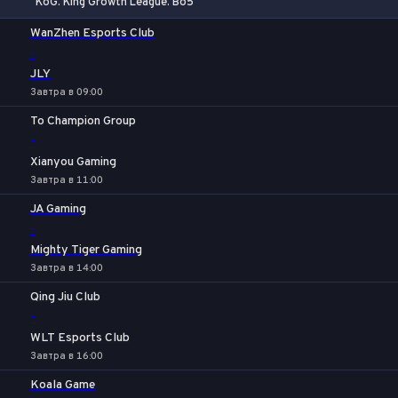
KoG. King Growth League. Bo5
1
Х
2
WanZhen Esports Club
-
JLY
Завтра в 09:00
To Champion Group
-
Xianyou Gaming
Завтра в 11:00
JA Gaming
-
Mighty Tiger Gaming
Завтра в 14:00
Qing Jiu Club
-
WLT Esports Club
Завтра в 16:00
Koala Game