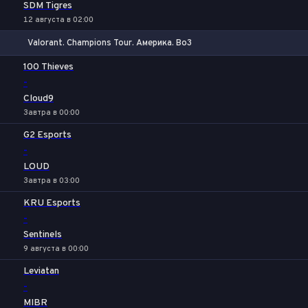
SDM Tigres
12 августа в 02:00
Valorant. Champions Tour. Америка. Bo3
1
Х
2
100 Thieves
-
Cloud9
Завтра в 00:00
G2 Esports
-
LOUD
Завтра в 03:00
KRU Esports
-
Sentinels
9 августа в 00:00
Leviatan
-
MIBR