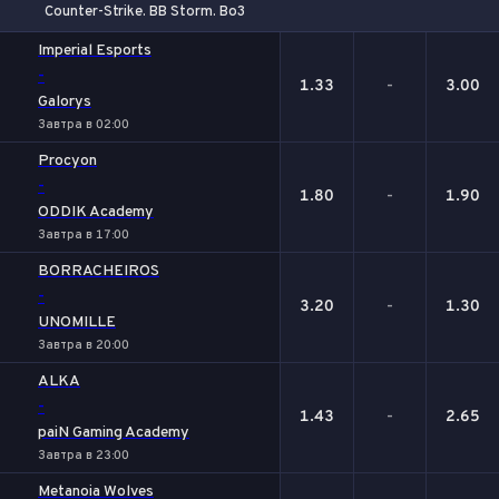
Counter-Strike. BB Storm. Bo3
1
Х
2
Imperial Esports
-
1.33
-
3.00
Galorys
Завтра в 02:00
Procyon
-
1.80
-
1.90
ODDIK Academy
Завтра в 17:00
BORRACHEIROS
-
3.20
-
1.30
UNOMILLE
Завтра в 20:00
ALKA
-
1.43
-
2.65
paiN Gaming Academy
Завтра в 23:00
Metanoia Wolves