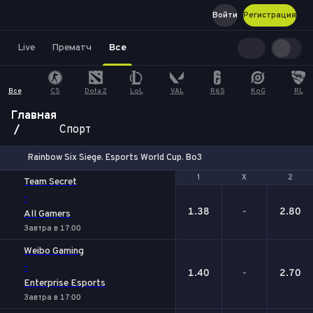
Войти
Регистрация
Live
Прематч
Все
Все
CS
Dota 2
LoL
VAL
R6S
KoG
RL
Главная
Спорт
Rainbow Six Siege. Esports World Cup. Bo3
1
1
Х
Х
2
2
Team Secret
-
1.38
-
2.80
All Gamers
Завтра в 17:00
Weibo Gaming
-
1.40
-
2.70
Enterprise Esports
Завтра в 17:00