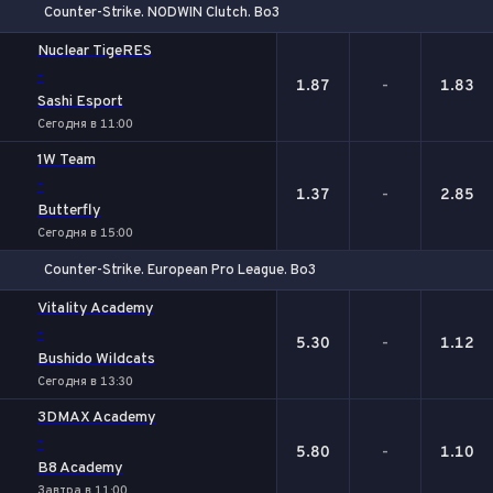
Counter-Strike. NODWIN Clutch. Bo3
1
Х
2
Nuclear TigeRES
-
1.87
-
1.83
Sashi Esport
Сегодня в 11:00
1W Team
-
1.37
-
2.85
Butterfly
Сегодня в 15:00
Counter-Strike. European Pro League. Bo3
1
Х
2
Vitality Academy
-
5.30
-
1.12
Bushido Wildcats
Сегодня в 13:30
3DMAX Academy
-
5.80
-
1.10
B8 Academy
Завтра в 11:00