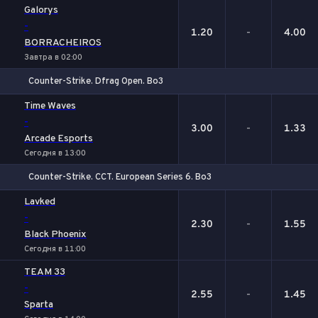
Galorys
-
1.20
-
4.00
BORRACHEIROS
Завтра в 02:00
Counter-Strike. Dfrag Open. Bo3
1
Х
2
Time Waves
-
3.00
-
1.33
Arcade Esports
Сегодня в 13:00
Counter-Strike. CCT. European Series 6. Bo3
1
Х
2
Lavked
-
2.30
-
1.55
Black Phoenix
Сегодня в 11:00
TEAM 33
-
2.55
-
1.45
Sparta