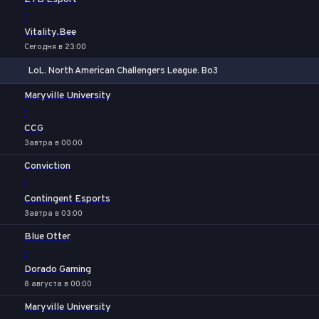
-
Vitality.Bee
Сегодня в 23:00
LoL. North American Challengers League. Bo3
1
Х
2
Maryville University
-
CCG
Завтра в 00:00
Conviction
-
Contingent Esports
Завтра в 03:00
Blue Otter
-
Dorado Gaming
8 августа в 00:00
Maryville University