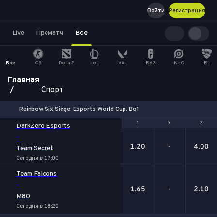
Войти
Регистрация
Live
Прематч
Все
Все
CS
Dota 2
LoL
VAL
R6S
KoG
RL
Главная
Спорт
Rainbow Six Siege. Esports World Cup. Bo1
1
1
Х
Х
2
2
DarkZero Esports
-
1.20
-
4.00
Team Secret
Сегодня в 17:00
Team Falcons
-
1.65
-
2.10
M80
Сегодня в 18:20