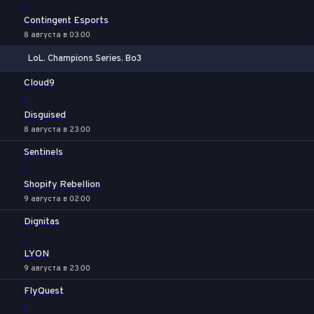
-
Contingent Esports
8 августа в 03:00
LoL. Champions Series. Bo3
1
Х
2
Cloud9
-
Disguised
8 августа в 23:00
Sentinels
-
Shopify Rebellion
9 августа в 02:00
Dignitas
-
LYON
9 августа в 23:00
FlyQuest
-