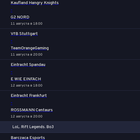
1
Х
2
Kaufland Hangry Knights
-
G2 NORD
11 августа в 18:00
VfB Stuttgart
-
TeamOrangeGaming
11 августа в 20:00
Eintracht Spandau
-
E WIE EINFACH
12 августа в 18:00
Eintracht Frankfurt
-
ROSSMANN Centaurs
12 августа в 20:00
LoL. Rift Legends. Bo3
1
Х
2
Barczaca Esports