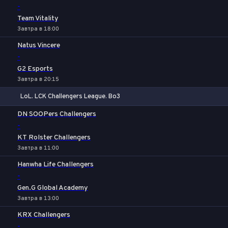
-
Team Vitality
Завтра в 18:00
Natus Vincere
-
G2 Esports
Завтра в 20:15
LoL. LCK Challengers League. Bo3
1
Х
2
DN SOOPers Challengers
-
KT Rolster Challengers
Завтра в 11:00
Hanwha Life Challengers
-
Gen.G Global Academy
Завтра в 13:00
KRX Challengers
-