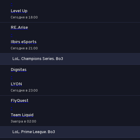
-
Level Up
Сегодня в 18:00
RE.Arise
-
Ilbirs eSports
Сегодня в 21:00
LoL. Champions Series. Bo3
1
Х
2
Dignitas
-
LYON
Сегодня в 23:00
FlyQuest
-
Team Liquid
Завтра в 02:00
LoL. Prime League. Bo3