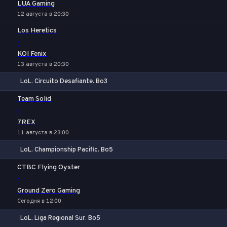
LUA Gaming
12 августа в 20:30
Los Heretics
-
KOI Fenix
13 августа в 20:30
LoL. Circuito Desafiante. Bo3
1
Х
2
Team Solid
-
7REX
11 августа в 23:00
LoL. Championship Pacific. Bo5
1
Х
2
CTBC Flying Oyster
-
Ground Zero Gaming
Сегодня в 12:00
LoL. Liga Regional Sur. Bo5