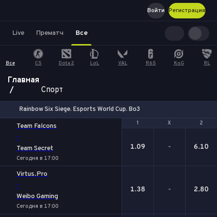
Войти
Регистрация
Live
Прематч
Все
Все
CS
Dota 2
LoL
VAL
R6S
KoG
RL
Главная
Спорт
Rainbow Six Siege. Esports World Cup. Bo3
1
1
Х
Х
2
2
Team Falcons
-
1.09
-
6.10
Team Secret
Сегодня в 17:00
Virtus.Pro
-
1.38
-
2.80
Weibo Gaming
Сегодня в 17:00