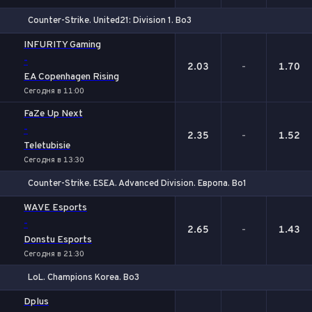
Counter-Strike. United21: Division 1. Bo3
1
Х
2
INFURITY Gaming
-
2.03
-
1.70
EA Copenhagen Rising
Сегодня в 11:00
FaZe Up Next
-
2.35
-
1.52
Teletubisie
Сегодня в 13:30
Counter-Strike. ESEA. Advanced Division. Европа. Bo1
1
Х
2
WAVE Esports
-
2.65
-
1.43
Donstu Esports
Сегодня в 21:30
LoL. Champions Korea. Bo3
1
Х
2
Dplus