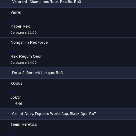
Valorant. Champions Tour. Pacific. Bo3
1
Х
2
Varrel
-
Paper Rex
Сегодня в 11:00
Nongshim RedForce
-
Rex Regum Qeon
Сегодня в 14:00
Dota 2. Berserk League. Bo3
1
Х
2
X0dus
-
Jok3r
9:46
Call of Duty. Esports World Cup. Black Ops. Bo7
1
Х
2
Team Heretics
-