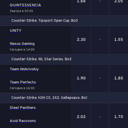
1.68
-
2.05
QUINTESSENCIA
Завтра в 02:45
Counter-Strike. Tipsport Open Cup. Bo3
1
Х
2
UNiTY
-
2.30
-
1.55
Nexus Gaming
Сегодня в 14:00
Counter-Strike. WL Star Series. Bo3
1
Х
2
Team Mokrivskiy
-
1.90
-
1.80
Team Perfecto
Сегодня в 16:00
Counter-Strike. H2H CS. 2X2. Хабаровск. Bo1
1
Х
2
Steel Panthers
-
2.02
-
1.70
Acid Raccoons