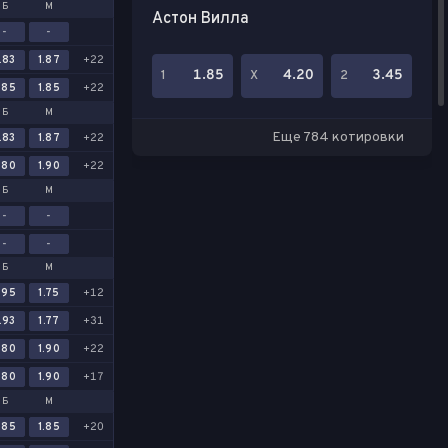
Б
М
Астон Вилла
-
-
.83
1.87
+22
1.85
4.20
3.45
1
Х
2
.85
1.85
+22
Б
М
Еще 784 котировки
.83
1.87
+22
.80
1.90
+22
Б
М
-
-
-
-
Б
М
.95
1.75
+12
.93
1.77
+31
.80
1.90
+22
.80
1.90
+17
Б
М
.85
1.85
+20