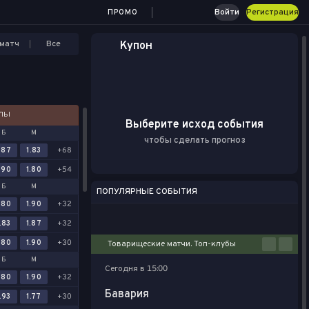
Войти
Регистрация
ПРОМО
матч
Все
Купон
АЛЫ
Выберите исход события
Б
М
чтобы сделать прогноз
.87
1.83
+68
.90
1.80
+54
Б
М
ПОПУЛЯРНЫЕ СОБЫТИЯ
.80
1.90
+32
Футбол
Киберспорт
Баскетбол
Теннис
Настольный теннис
.83
1.87
+32
.80
1.90
+30
Товарищеские матчи. Топ-клубы
Б
М
Сегодня в 15:00
.80
1.90
+32
Бавария
.93
1.77
+30