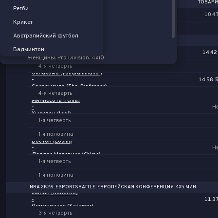
ТОВАРИ
СТРАНЫ
Бэнк оф Тайвань
Регби
-
10:4
Россия
Нейшенл Унив Искусств Тайвань
Крикет
2-я четверть
IPBL
Австралийский футбол
NBA 2K26. ESPORTSBATTLE 4Х5
Pro Division. 4х10
Чикаго (CHIEFKEEF)
Бадминтон
-
14:42
Женщины. Pro Division. 4х10
Орландо (panteraxball)
4-я четверть
Китай
Оклахома (yangrainmaker)
-
14:58
До 19 лет. NBL
Сакраменто (The_Professor)
4-я четверть
Миннесота (rema)
-
Н
Хьюстон (Luxi)
1-я четверть
1-я половина
Бостон (Losmi)
-
Н
Даллас Маверикс (Chime)
1-я четверть
1-я половина
NBA 2K26. ESPORTSBATTLE. ЕВРОПЕЙСКАЯ КОНФЕРЕНЦИЯ. 4Х5 МИН.
Милан (DJKeYDJ)
-
11:3
Олимпиакос (Satamor)
3-я четверть