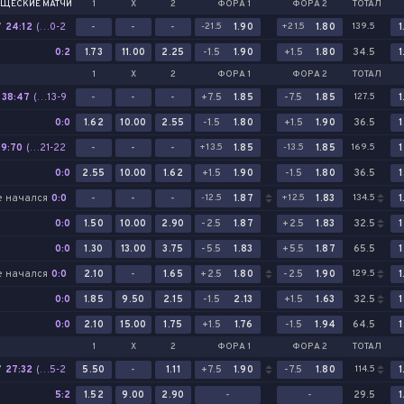
ЩЕСКИЕ МАТЧИ
1
Х
2
ФОРА 1
ФОРА 2
ТОТАЛ
7
24:12
(24-10
(…0-2)
-
-
-
-21.5
1.90
+21.5
1.80
139.5
1
0-2)
0:2
1.73
11.00
2.25
-1.5
1.90
+1.5
1.80
34.5
1
1
Х
2
ФОРА 1
ФОРА 2
ТОТАЛ
38:47
(10-16
(…13-9)
-
-
-
+7.5
1.85
-7.5
1.85
127.5
1
15-22
13-9)
0:0
1.62
10.00
2.55
-1.5
1.80
+1.5
1.90
36.5
1
59:70
(17-23
(…21-22)
-
-
-
+13.5
1.85
-13.5
1.85
169.5
1
21-25
21-22)
0:0
2.55
10.00
1.62
+1.5
1.90
-1.5
1.80
36.5
1
е начался
0:0
-
-
-
-12.5
1.87
+12.5
1.83
134.5
1
0:0
1.50
10.00
2.90
-2.5
1.87
+2.5
1.83
32.5
1
0:0
1.30
13.00
3.75
-5.5
1.83
+5.5
1.87
65.5
1
е начался
0:0
2.10
-
1.65
+2.5
1.80
-2.5
1.90
129.5
1
0:0
1.85
9.50
2.15
-1.5
2.13
+1.5
1.63
32.5
1
0:0
2.10
15.00
1.75
+1.5
1.76
-1.5
1.94
64.5
1
1
Х
2
ФОРА 1
ФОРА 2
ТОТАЛ
7
27:32
(12-16
(…5-2)
5.50
-
1.11
+7.5
1.90
-7.5
1.80
114.5
1
10-14
5-2)
5:2
1.52
9.00
2.90
-
-
29.5
1