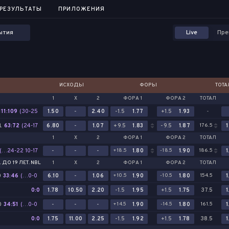
...
РЕЗУЛЬТАТЫ
РЕЗУЛЬТАТЫ
ПРИЛОЖЕНИЯ
ПРИЛОЖЕНИЯ
ытия
Live
Пре
ИСХОДЫ
ФОРЫ
ТОТ
1
Х
2
ФОРА 1
ФОРА 2
ТОТАЛ
111:109
(30-25
1.50
-
2.40
-1.5
1.77
+1.5
1.93
-
36-26
1
63:72
23-31
(24-17
6.80
-
1.07
+9.5
1.83
-9.5
1.87
176.5
1
22-27)
22-25
1
Х
2
ФОРА 1
ФОРА 2
ТОТАЛ
15-27
2-3)
(15-29
(…24-22 10-17)
-
-
-
+18.5
1.80
-18.5
1.90
186.5
1
26-26
 ДО 19 ЛЕТ. NBL
1
Х
2
ФОРА 1
ФОРА 2
ТОТАЛ
24-22
10-17)
0
33:46
(17-25
(…0-0)
6.10
-
1.06
+10.5
1.90
-10.5
1.80
154.5
1
16-21
0-0)
0:0
1.78
10.50
2.20
-1.5
1.95
+1.5
1.75
37.5
1
0
34:51
(17-28
(…0-0)
-
-
-
+14.5
1.90
-14.5
1.80
161.5
1
17-23
0-0)
0:0
1.75
11.00
2.25
-1.5
1.92
+1.5
1.78
38.5
1