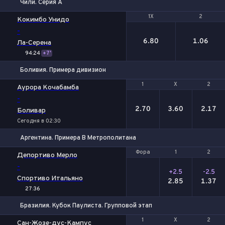
Чили. Серия А
1X
1X
2
2
Кокимбо Унидо
-
6.80
1.06
Ла-Серена
94:24
+7'
Боливия. Примера дивизион
1
1
Х
Х
2
2
Аурора Кочабамба
-
2.70
3.60
2.17
Боливар
Сегодня в 02:30
Аргентина. Примера B Метрополитана
Фора
Фора
1
1
2
2
Депортиво Мерло
-
+2.5
-2.5
Спортиво Итальяно
2.85
1.37
27:36
Бразилия. Кубок Паулиста. Групповой этап
1
1
Х
Х
2
2
Сан-Жозе-дус-Кампус