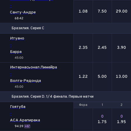
-
1.08
7.50
29.00
Санту-Андре
68:42
Бразилия. Серия С
1
Х
2
Итуано
-
2.35
2.45
3.90
Барра
45:00
Интернасьонал Лимейра
-
1.22
5.00
13.00
Волта-Редонда
45:00
Бразилия. Серия D. 1/4 финала. Первые матчи
Фора
Фора
1
1
2
2
Гоятуба
-
0
0
АСА Арапирака
1.75
1.95
94:39
+6'