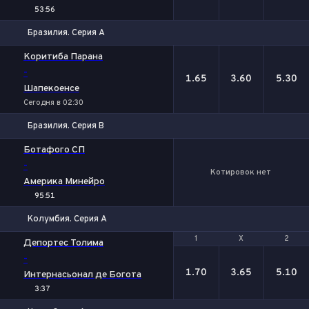
53:56
Бразилия. Серия А
1
Х
2
Коритиба Парана
-
1.65
3.60
5.30
Шапекоенсе
Сегодня в 02:30
Бразилия. Серия В
Ботафого СП
-
Котировок нет
Америка Минейро
95:51
Колумбия. Серия А
1
1
Х
Х
2
2
Депортес Толима
-
1.70
3.65
5.10
Интернасьонал де Богота
3:37