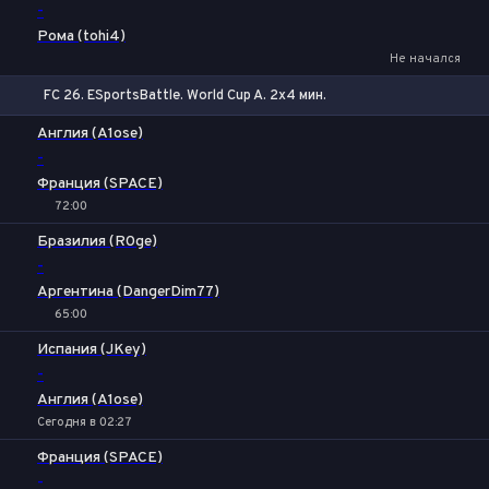
-
Рома (tohi4)
Не начался
FC 26. ESportsBattle. World Cup A. 2x4 мин.
Тотал
Б
М
Англия (A1ose)
-
Франция (SPACE)
72:00
Бразилия (R0ge)
-
Аргентина (DangerDim77)
65:00
Испания (JKey)
-
Англия (A1ose)
Сегодня в 02:27
Франция (SPACE)
-