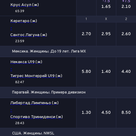
-7.5
+7.5
Крус Асул (ж)
1.65
2.10
65:39
1
1
Х
Х
2
2
Керетаро (ж)
-
2.70
2.95
2.60
Сантос Лагуна (ж)
23:59
Мексика. Женщины. До 19 лет. Лига МХ
1
Х
2
Некакса U19 (ж)
-
5.80
1.40
4.40
Тигрес Монтеррей U19 (ж)
82:47
Парагвай. Женщины. Примера дивизион
1
Х
2
Либертад Лимпеньо (ж)
-
1.30
4.50
8.50
Спортиво Триниденси (ж)
28:43
США. Женщины. NWSL