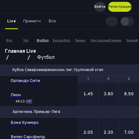
Войти
Регистрация
Live
Прематч
Все
Все
Топ
Футбол
Баскетбол
Теннис
Настольный теннис
Хоккей
Главная
Live
Футбол
Кубок Североамериканских лиг. Групповой этап
1
1
Х
Х
2
2
Орландо Сити
-
1.45
3.80
8.50
Леон
48:10
+5'
Аргентина. Премьер-Лига
1
Х
2
Бока Хуниорс
-
2.05
2.30
7.00
Велес Сарсфилд