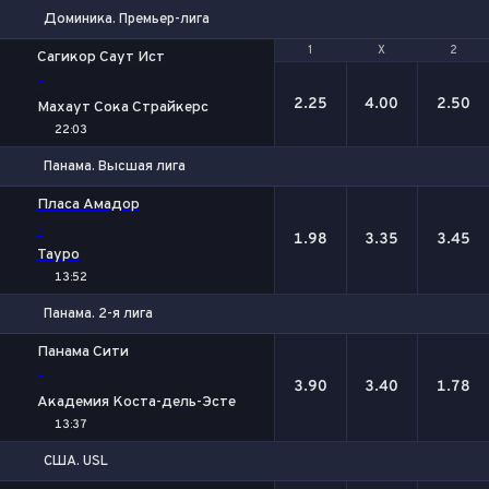
Доминика. Премьер-лига
1
1
Х
Х
2
2
Сагикор Саут Ист
-
2.25
4.00
2.50
Махаут Сока Страйкерс
22:03
Панама. Высшая лига
1
Х
2
Пласа Амадор
-
1.98
3.35
3.45
Тауро
13:52
Панама. 2-я лига
1
Х
2
Панама Сити
-
3.90
3.40
1.78
Академия Коста-дель-Эсте
13:37
США. USL