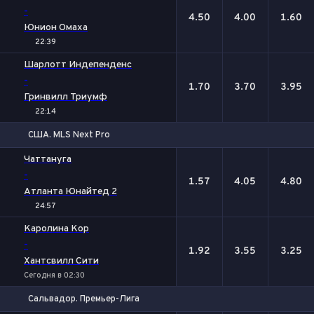
-
4.50
4.00
1.60
Юнион Омаха
22:39
Шарлотт Индепенденс
-
1.70
3.70
3.95
Гринвилл Триумф
22:14
США. MLS Next Pro
1
Х
2
Чаттануга
-
1.57
4.05
4.80
Атланта Юнайтед 2
24:57
Каролина Кор
-
1.92
3.55
3.25
Хантсвилл Сити
Сегодня в 02:30
Сальвадор. Премьер-Лига