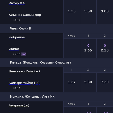
1
Х
2
Интер ФА
-
1.25
5.50
9.00
Альянса Сальвадор
23:00
Чили. Серия В
Фора
Фора
1
1
2
2
Кобрелоа
-
0
0
Икике
1.65
2.10
95:02
+6'
Канада. Женщины. Северная Суперлига
1
1
Х
Х
2
2
Ванкувер Райз (ж)
-
1.27
5.30
7.30
Калгари Уайлд (ж)
20:37
Мексика. Женщины. Лига МХ
Фора
Фора
1
1
2
2
Америка (ж)
-