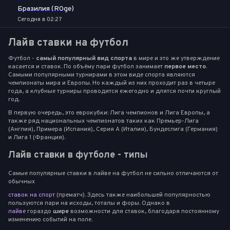
Бразилия (R0ge)
Сегодня в 02:27
Лайв ставки на футбол
Футбол -
самый популярный вид спорта
в мире и это же утверждение
касается и ставок. По объёму пари футбол занимает
первое место
.
Самыми популярными турнирами в этом виде спорта являются
чемпионаты мира и Европы. Но каждый из них проходит раз в четыре
года, а клубные турниры проводятся ежегодно и длятся почти круглый
год.
В первую очередь, это еврокубки: Лига чемпионов и Лига Европы, а
также ряд национальных чемпионатов таких как Премьер-Лига
(Англия), Примера (Испания), Серия А (Италия), Бундеслига (Германия)
и Лига 1 (Франция).
Лайв ставки в футболе - типы
Самые популярные ставки в лайве на футбол не сильно отличаются от
обычных
ставок на спорт
(прематч). Здесь также наибольшей популярностью
пользуются пари на исходы, тоталы и форы. Однако в
лайве
гораздо
шире
возможности для ставок, благодаря постоянному
изменению событий на поле.