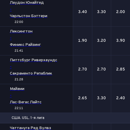
1
Х
2
Лаудон Юнайтед
-
3.40
3.30
2.00
Чарльстон Бэттери
22:00
Лексингтон
-
1.90
3.20
3.90
Финикс Райзинг
21:41
Питтсбург Риверхаундс
-
2.70
2.70
2.85
Сакраменто Репаблик
21:28
Майами
-
2.65
3.30
2.40
Лас-Вегас Лайтс
22:11
США. USL. 1-я лига
1
Х
2
Чаттануга Ред Вулвз