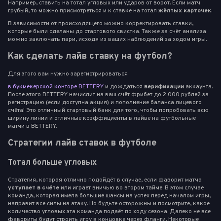
Например, ставить на тотал угловых или ударов от ворот. Если матч
грубый, то можно присмотреться и к ставке на тотал
жёлтых карточек
.
В зависимости от происходящего можно корректировать ставки,
которые были сделаны до стартового свистка. Также за счёт анализа
можно заключать пари, исходя из ваших наблюдений за ходом игры.
Как сделать лайв ставку на футбол?
Для этого вам нужно зарегистрироваться
в букмекерской конторе BETTERY
и дождаться
верификации
аккаунта.
После этого BETTERY начислит на ваш счёт фрибет до 2 000 рублей за
регистрацию (если доступна акция) и пополнение баланса лицевого
счёта! Это отличный стартовый банк для того, чтобы попробовать всю
ширину линии и отличные коэффициенты в лайве на футбольные
матчи в BETTERY.
Стратегии лайв ставок в футболе
Тотал больше угловых
Стратегия, которая отлично подойдёт в случае, если фаворит матча
уступает в счёте
или играет вничью во втором тайме. В этом случае
команда, которая имела большие шансы на успех перед началом игры,
направит все силы на атаку. Но будьте осторожны и посмотрите, какое
количество угловых эта команда подаёт по ходу сезона. Далеко не все
фавориты будут строить игру в концовке через фланги. Некоторые