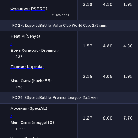
-
3.10
4.10
1.95
Франция (PSPRO)
Не начался
FC 24. EsportsBattle. Volta Club World Cup. 2x3 мин.
1
Х
2
Реал М (Senya)
-
1.57
4.80
4.30
Бока Хуниорс (Dreamer)
2:35
Париж (L1genda)
-
3.15
4.05
1.95
Ман. Сити (bucho55)
2:38
FC 26. ESportsBattle. Premier League. 2x4 мин.
1
Х
2
Арсенал (SpeciAL)
-
1.27
6.00
7.70
Ман. Сити (maggett0)
10:00