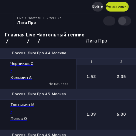
Войти
Регистрация
Live > Настольный теннис
Лига Про
Главная
Live
Настольный теннис
Лига Про
Россия. Лига Про А4. Москва
1
1
2
2
Черников С
-
1.52
2.35
Кольмин А
Не начался
Россия. Лига Про А5. Москва
1
2
Талтыкин М
-
1.09
6.00
Попов О
Россия. Лига Про А6. Москва