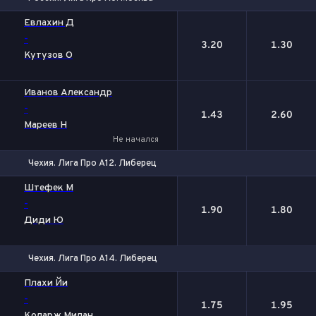
1
2
Евлахин Д
-
3.20
1.30
Кутузов О
Иванов Александр
-
1.43
2.60
Мареев Н
Не начался
Чехия. Лига Про А12. Либерец
1
2
Штефек М
-
1.90
1.80
Диди Ю
Чехия. Лига Про А14. Либерец
1
2
Плахи Йи
-
1.75
1.95
Коларж Милан