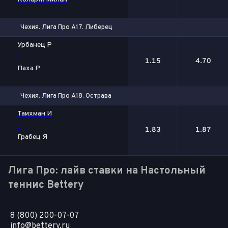
Чехия. Лига Про А17. Либерец
1
2
Урбанец Р
-
1.15
4.70
Паха Р
Чехия. Лига Про А18. Острава
1
2
Таихман И
-
1.83
1.87
Грабец Я
Лига Про: лайв ставки на Настольный
теннис Bettery
8 (800) 200-07-07
info@bettery.ru