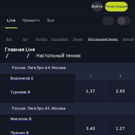
Войти
Регистрация
Live
Прематч
Все
Все
Топ
Футбол
Баскетбол
Теннис
Настольный теннис
Хоккей
Главная
Live
Настольный теннис
Россия. Лига Про А4. Москва
1
1
2
2
Воронков Е
-
1.37
2.85
Турнаев В
Россия. Лига Про А5. Москва
1
2
Жигалов В
-
3.40
1.27
Пряхин В