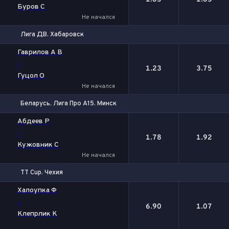
Буров С
Не начался
Лига ДВ. Хабаровск
1
2
Гаврилов А В
-
1.23
3.75
Гуцол О
Не начался
Беларусь. Лига Про А15. Минск
1
2
Абдеев Р
-
1.78
1.92
Кужовник С
Не начался
TT Cup. Чехия
1
2
Халоупка Ф
-
6.90
1.07
Клепрлик К