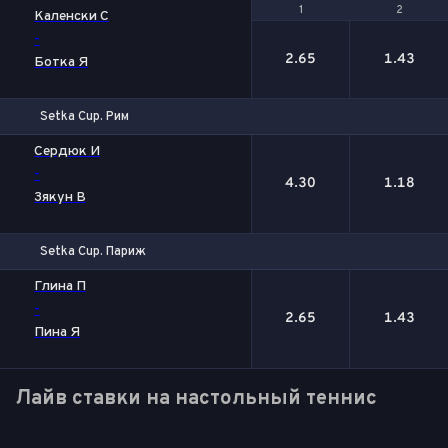
1
1
2
2
Каленски С
-
2.65
1.43
Ботка Я
Setka Cup. Рим
1
2
Сердюк И
-
4.30
1.18
Зякун В
Setka Cup. Париж
1
2
Глина П
-
2.65
1.43
Пина Я
Лайв ставки на настольный теннис