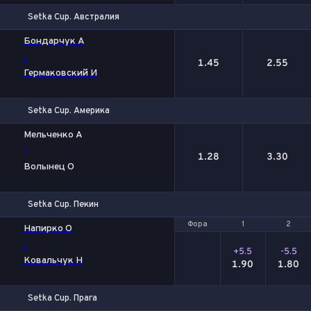
Setka Cup. Австралия
1
2
Бондарчук А
-
1.45
2.55
Гермаковский И
Setka Cup. Америка
1
2
Мельченко А
-
1.28
3.30
Волынец О
Setka Cup. Пекин
Фора
Фора
1
1
2
2
Напирко О
-
+5.5
-5.5
Ковальчук Н
1.90
1.80
Setka Cup. Прага