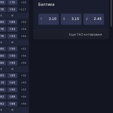
.95
1.75
+33
Балтика
.78
1.92
+117
Б
М
3.10
3.15
2.45
1
Х
2
.85
1.85
+53
.78
1.92
+94
Еще 742 котировки
.78
1.92
+94
Б
М
.80
1.90
+53
.80
1.90
+94
.80
1.90
+94
Б
М
.85
1.85
+32
.10
1.65
+93
.80
1.90
+53
.82
1.88
+94
.82
1.88
+94
Б
М