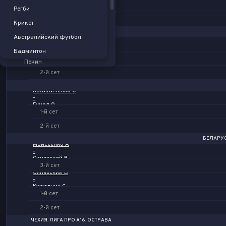
2-й сет
Чехия
Регби
3-й сет
Setka Cup
Крикет
РОССИЯ. ЛИГА ПРО А3. МОСКВА
Австралия
Австралийский футбол
Крикунов О
-
Америка
Бадминтон
Буров С
1-й сет
Пекин
2-й сет
Лондон
Прага
Калиниченко С
-
Монреаль
Гуцол О
1-й сет
Лига ДВ
2-й сет
Хабаровск
БЕЛАРУС
Моисеенко А
-
Синявский В
3-й сет
Синявский В
-
Кужовник С
1-й сет
2-й сет
ЧЕХИЯ. ЛИГА ПРО А16. ОСТРАВА
Приесол Д