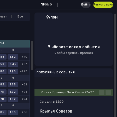
Войти
Регистрация
ПРОМО
матч
Все
Купон
АЛЫ
Выберите исход события
Б
М
чтобы сделать прогноз
.88
1.82
+40
.50
2.45
+57
.80
1.90
+117
ПОПУЛЯРНЫЕ СОБЫТИЯ
Б
М
Футбол
Киберспорт
Баскетбол
Теннис
Настольный теннис
.85
1.85
+53
.78
1.92
+94
Россия. Премьер-Лига. Сезон 26/27
.78
1.92
+94
Сегодня в 15:30
Б
М
Крылья Советов
.85
1.85
+36