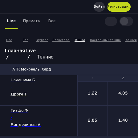
Войти
Регистрация
Live
Прематч
Все
Все
Топ
Футбол
Баскетбол
Теннис
Настольный теннис
Хоккей
Главная
Live
Теннис
ATP. Монреаль. Хард
1
1
2
2
Накашима Б
-
1.22
4.05
Дроге Т
Тиафо Ф
-
2.85
1.40
Риндеркнеш А