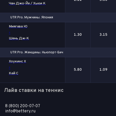
Чан Джо-Йе / Хьюи К
UTR Pro. Мужчины. Япония
1
2
Миягава Ю
-
1.30
3.15
Шень Дж-К
UTR Pro. Женщины. Ньюпорт-Бич
1
2
Хоукинс Х
-
5.80
1.09
Кей С
Лайв ставки на теннис
8 (800) 200-07-07
info@bettery.ru