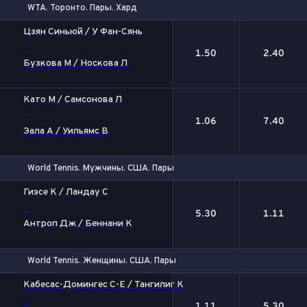
WTA. Торонто. Пары. Хард
1
2
Цзян Синьюй / У Фан-Сянь
-
1.50
2.40
Бузкова М / Носкова Л
Като М / Самсонова Л
-
1.06
7.40
Эала А / Уильямс В
World Tennis. Мужчины. США. Пары
1
2
Гиэсе К / Ландау С
-
5.30
1.11
Антроп Дж / Беннани К
World Tennis. Женщины. США. Пары
1
2
Кабесас-Домингес С-Е / Тангилиг К
-
1.11
5.30