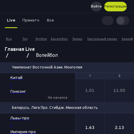
Войти
Регистрация
Live
Прематч
Все
Все
Топ
Футбол
Баскетбол
Теннис
Настольный теннис
Хоккей
Главная
Live
Волейбол
Чемпионат Восточной Азии. Монголия
1
1
2
2
Китай
-
1.01
11.00
Гонконг
Не начался
Беларусь. Лига Про. Стейдж. Минская область
1
2
Львы-про
-
1.63
2.13
Империя-про