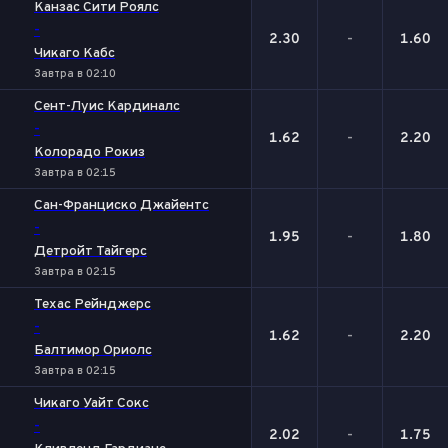
Канзас Сити Роялс
-
2.30
-
1.60
Чикаго Кабс
Завтра в 02:10
Сент-Луис Кардиналс
-
1.62
-
2.20
Колорадо Рокиз
Завтра в 02:15
Сан-Франциско Джайентс
-
1.95
-
1.80
Детройт Тайгерс
Завтра в 02:15
Техас Рейнджерс
-
1.62
-
2.20
Балтимор Ориолс
Завтра в 02:15
Чикаго Уайт Сокс
-
2.02
-
1.75