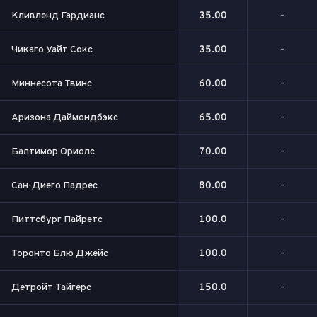
Кливленд Гардианс
35.00
-
Чикаго Уайт Сокс
35.00
-
Миннесота Твинс
60.00
-
Аризона Даймондбэкс
65.00
-
Балтимор Ориолс
70.00
-
Сан-Диего Падрес
80.00
-
Питтсбург Пайретс
100.0
-
Торонто Блю Джейс
100.0
-
Детройт Тайгерс
150.0
-