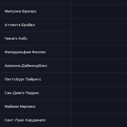
Милуоки Брюэрс
Атланта Брэйвз
Чикаго Кабс
Филадельфия Филлис
Аризона Даймондбэкс
Питтсбург Пайретс
Сан-Диего Падрес
Майами Марлинс
Сент-Луис Кардиналс