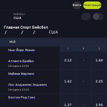
Войти
Регистрация
Бейсбол
США
Главная
Спорт
Бейсбол
США
MLB
1
1
Х
Х
2
2
Нью-Йорк Янкиз
-
2.12
-
1.68
Атланта Брэйвз
Сегодня в 22:05
Майами Марлинс
-
1.62
-
2.25
Лос-Анджелес Энджелс
Сегодня в 23:10
Бостон Рэд Сокс
-
1.37
-
2.95