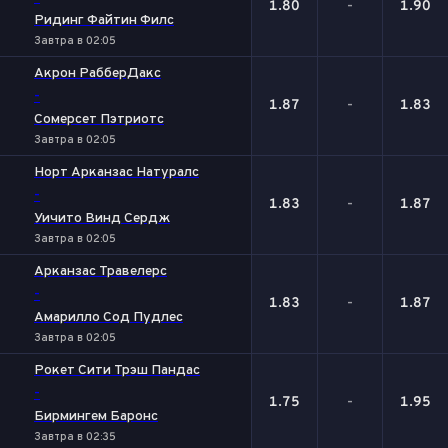
1.80
-
1.90
Ридинг Файтин Филс
Завтра в 02:05
Акрон РабберДакс
-
1.87
-
1.83
Сомерсет Пэтриотс
Завтра в 02:05
Норт Арканзас Натуралс
-
1.83
-
1.87
Уичито Винд Сердж
Завтра в 02:05
Арканзас Травелерс
-
1.83
-
1.87
Амарилло Сод Пудлес
Завтра в 02:05
Рокет Сити Трэш Пандас
-
1.75
-
1.95
Бирмингем Баронс
Завтра в 02:35