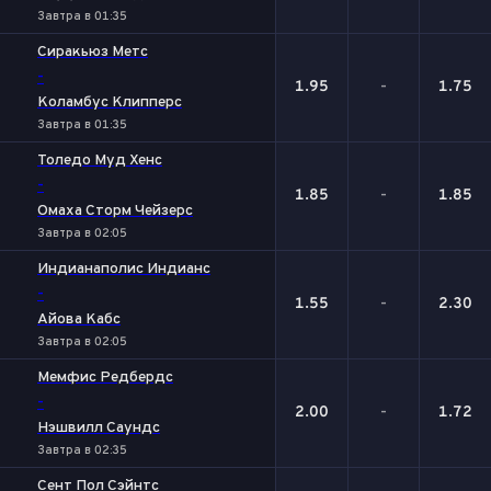
Завтра в 01:35
Сиракьюз Метс
-
1.95
-
1.75
Коламбус Клипперс
Завтра в 01:35
Толедо Муд Хенс
-
1.85
-
1.85
Омаха Сторм Чейзерс
Завтра в 02:05
Индианаполис Индианс
-
1.55
-
2.30
Айова Кабс
Завтра в 02:05
Мемфис Редбердс
-
2.00
-
1.72
Нэшвилл Саундс
Завтра в 02:35
Сент Пол Сэйнтс