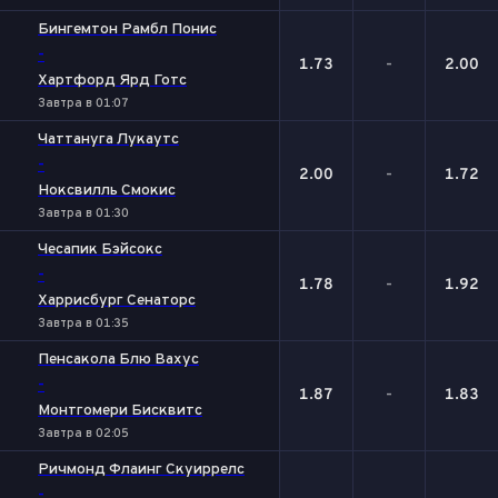
Бингемтон Рамбл Понис
-
1.73
-
2.00
Хартфорд Ярд Готс
Завтра в 01:07
Чаттануга Лукаутс
-
2.00
-
1.72
Ноксвилль Смокис
Завтра в 01:30
Чесапик Бэйсокс
-
1.78
-
1.92
Харрисбург Сенаторс
Завтра в 01:35
Пенсакола Блю Вахус
-
1.87
-
1.83
Монтгомери Бисквитс
Завтра в 02:05
Ричмонд Флаинг Скуиррелс
-