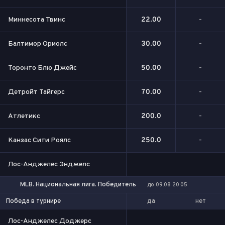
Миннесота Твинс
22.00
-
Балтимор Ориолс
30.00
-
Торонто Блю Джейс
50.00
-
Детройт Тайгерс
70.00
-
Атлетикс
200.0
-
Канзас Сити Роялс
250.0
-
Лос-Анджелес Энджелс
MLB. Национальная лига. Победитель
до 09.08 20:05
да
нет
Победа в турнире
Лос-Анджелес Доджерс