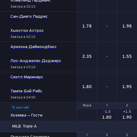
Кливленд Гардианс
Завтра в 02:15
Сан-Диего Падрес
-
1.78
-
1.98
Хьюстон Астрос
Завтра в 02:15
Аризона Даймондбэкс
-
2.35
-
1.55
Лос-Анджелес Доджерс
Завтра в 03:10
Сиэтл Маринерс
-
1.80
-
1.95
Тампа-Бэй Рейс
Завтра в 04:50
Фора
Фора
1
1
2
2
15 матчей
-1.5
+1.5
Хозяева — Гости
1.80
1.90
MiLB. Triple-A
1
1
Х
Х
2
2