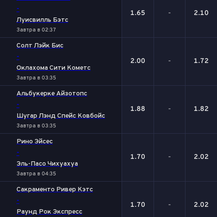
-
1.65
-
2.10
Луисвилль Бэтс
Завтра в 02:37
Солт Лэйк Бис
-
2.00
-
1.72
Оклахома Сити Кометс
Завтра в 03:35
Альбукерке Айзотопс
-
1.88
-
1.82
Шугар Лэнд Спейс Ковбойс
Завтра в 03:35
Рино Эйсес
-
1.70
-
2.02
Эль-Пасо Чихуахуа
Завтра в 04:35
Сакраменто Ривер Кэтс
-
1.70
-
2.02
Раунд Рок Экспресс