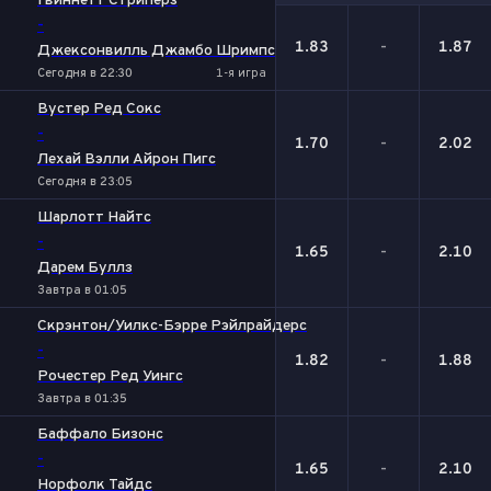
Гвиннетт Стриперз
-
1.83
-
1.87
Джексонвилль Джамбо Шримпс
Сегодня в 22:30
1-я игра
Вустер Ред Сокс
-
1.70
-
2.02
Лехай Вэлли Айрон Пигс
Сегодня в 23:05
Шарлотт Найтс
-
1.65
-
2.10
Дарем Буллз
Завтра в 01:05
Скрэнтон/Уилкс-Бэрре Рэйлрайдерс
-
1.82
-
1.88
Рочестер Ред Уингс
Завтра в 01:35
Баффало Бизонс
-
1.65
-
2.10
Норфолк Тайдс