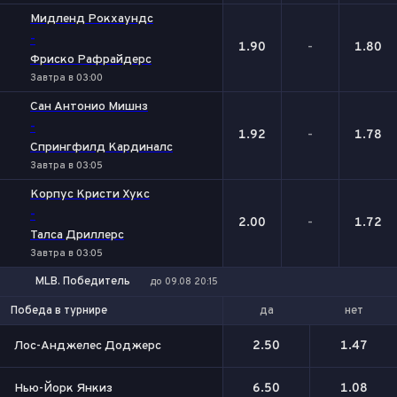
Мидленд Рокхаундс
-
1.90
-
1.80
Фриско Рафрайдерс
Завтра в 03:00
Сан Антонио Мишнз
-
1.92
-
1.78
Спрингфилд Кардиналс
Завтра в 03:05
Корпус Кристи Хукс
-
2.00
-
1.72
Талса Дриллерс
Завтра в 03:05
MLB. Победитель
до 09.08 20:15
да
нет
Победа в турнире
Лос-Анджелес Доджерс
2.50
1.47
Нью-Йорк Янкиз
6.50
1.08