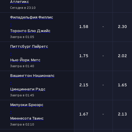
Атлетикс
Сегодня в 23:10
Филадельфия Филлис
-
1.58
-
2.30
Торонто Блю Джейс
Завтра в 01:05
Питтсбург Пайретс
-
1.75
-
2.02
Нью-Йорк Метс
Завтра в 01:40
Вашингтон Нэшионалс
-
2.15
-
1.65
Цинциннати Рэдс
Завтра в 01:45
Милуоки Брюэрс
-
1.67
-
2.13
Миннесота Твинс
Завтра в 02:10