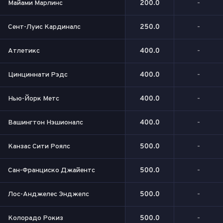
Майами Марлинс
200.0
-
Сент-Луис Кардиналс
250.0
-
Атлетикс
400.0
-
Цинциннати Рэдс
400.0
-
Нью-Йорк Метс
400.0
-
Вашингтон Нэшионалс
400.0
-
Канзас Сити Роялс
500.0
-
Сан-Франциско Джайентс
500.0
-
Лос-Анджелес Энджелс
500.0
-
Колорадо Рокиз
500.0
-