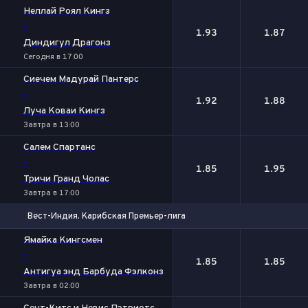
Неллай Роял Кингз
-
1.93
1.87
Диндигул Драгонз
Сегодня в 17:00
Сиечем Мадурай Пантерс
-
1.92
1.88
Луча Коваи Кингз
Завтра в 13:00
Салем Спартанс
-
1.85
1.95
Тричи Гранд Чолас
Завтра в 17:00
Вест-Индия. Карибская Премьер-лига
1
2
Ямайка Кингсмен
-
1.85
1.85
Антигуа энд Барбуда Фэлконз
Завтра в 02:00