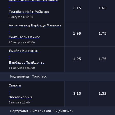
Сент-Китс и Невис Пэтриотс
-
2.15
1.62
Тринбаго Найт Райдерс
9 августа в 02:00
Антигуа энд Барбуда Фэлконз
-
1.95
1.75
Сент-Люсия Кингс
10 августа в 02:00
Ямайка Кингсмен
-
1.95
1.75
Барбадос Трайдентс
11 августа в 01:00
Нидерланды. Топкласс
1
2
Спарта
-
3.10
1.32
Экселсиор'20
Завтра в 11:00
Португалия. Лига Гриззли. 2-й дивизион