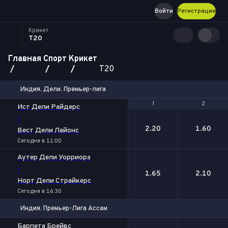
Войти
Регистрация
Крикет
T20
Главная
Спорт
Крикет
T20
Индия. Дели. Премьер-лига
1
1
2
2
Ист Дели Райдерс
-
2.20
1.60
Вест Дели Лайонс
Сегодня в 11:00
Аутер Дели Уорриорз
-
1.65
2.10
Норт Дели Страйкерс
Сегодня в 16:30
Индия. Премьер-Лига Ассам
1
2
Барпета Брейвс