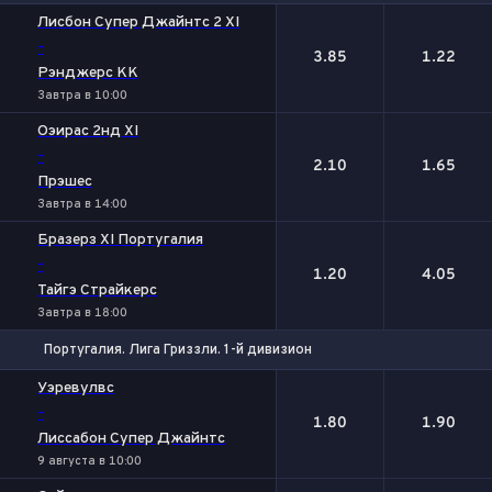
1
2
Лисбон Супер Джайнтс 2 XI
-
3.85
1.22
Рэнджерс КК
Завтра в 10:00
Оэирас 2нд XI
-
2.10
1.65
Прэшес
Завтра в 14:00
Бразерз XI Португалия
-
1.20
4.05
Тайгэ Страйкерс
Завтра в 18:00
Португалия. Лига Гриззли. 1-й дивизион
1
2
Уэревулвс
-
1.80
1.90
Лиссабон Супер Джайнтс
9 августа в 10:00