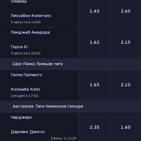
Оэйраш
-
1.43
2.65
Лиссабон Кэпиталс
9 августа в 14:00
Пенджаб Амадора
-
1.62
2.15
Горха XI
9 августа в 18:00
Шри-Ланка. Премьер-лига
1
2
Галле Галлантс
-
1.65
2.10
Коломбо Кэпс
Сегодня в 17:00
Австралия. Лига Чемпионов Сенчури
1
2
Чарджерс
-
2.35
1.60
Дарлинг Дингос
Оверы 11.3/20