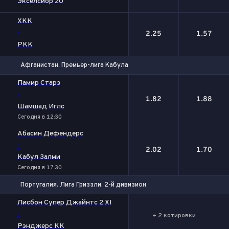
Экселсиор'20
ХКК
-
2.25
1.57
РКК
Афганистан. Премьер-лига Кабула
1
2
Памир Старз
-
1.82
1.88
Шамшад Иглс
Сегодня в 12:30
Абасин Дефендерс
-
2.02
1.70
Кабул Залми
Сегодня в 17:30
Португалия. Лига Гриззли. 2-й дивизион
Лисбон Супер Джайнтс 2 XI
-
+ 2 котировки
Рэнджерс КК