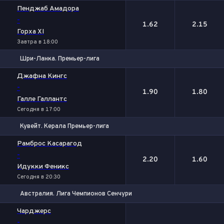
Пенджаб Амадора
-
1.62
2.15
Горха XI
Завтра в 18:00
Шри-Ланка. Премьер-лига
1
2
Джафна Кингс
-
1.90
1.80
Галле Галлантс
Сегодня в 17:00
Кувейт. Керала Премьер-лига
1
2
Рамброс Касарагод
-
2.20
1.60
Идукки Феникс
Сегодня в 20:30
Австралия. Лига Чемпионов Сенчури
Чарджерс
-