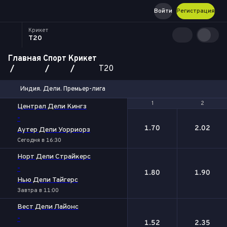
Войти
Регистрация
Крикет
T20
Главная
Спорт
Крикет
T20
Индия. Дели. Премьер-лига
1
1
2
2
Централ Дели Кингз
-
1.70
2.02
Аутер Дели Уорриорз
Сегодня в 16:30
Норт Дели Страйкерс
-
1.80
1.90
Нью Дели Тайгерс
Завтра в 11:00
Вест Дели Лайонс
-
1.52
2.35