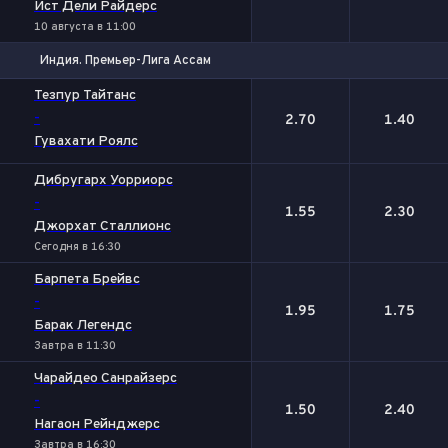
Ист Дели Райдерс
10 августа в 11:00
Индия. Премьер-Лига Ассам
1
2
Тезпур Тайтанс
-
2.70
1.40
Гувахати Роялс
Дибругарх Уорриорс
-
1.55
2.30
Джорхат Сталлионс
Сегодня в 16:30
Барпета Брейвс
-
1.95
1.75
Барак Легендс
Завтра в 11:30
Чарайдео Санрайзерс
-
1.50
2.40
Нагаон Рейнджерс
Завтра в 16:30