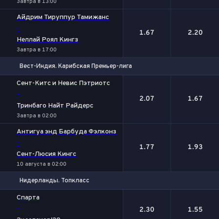
Завтра в 13:00
Айдрим Тируппур Тамижанс
-
1.67
2.20
Неллай Роял Кингз
Завтра в 17:00
Вест-Индия. Карибская Премьер-лига
1
2
Сент-Китс и Невис Пэтриотс
-
2.07
1.67
Тринбаго Найт Райдерс
Завтра в 02:00
Антигуа энд Барбуда Фэлконз
-
1.77
1.93
Сент-Люсия Кингс
10 августа в 02:00
Нидерланды. Топкласс
1
2
Спарта
-
2.30
1.55