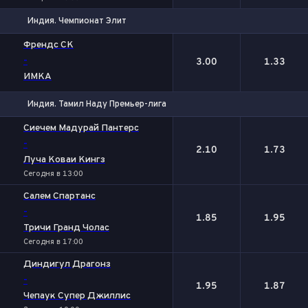
Индия. Чемпионат Элит
1
2
Френдс СК
-
3.00
1.33
ИМКА
Индия. Тамил Наду Премьер-лига
1
2
Сиечем Мадурай Пантерс
-
2.10
1.73
Луча Коваи Кингз
Сегодня в 13:00
Салем Спартанс
-
1.85
1.95
Тричи Гранд Чолас
Сегодня в 17:00
Диндигул Драгонз
-
1.95
1.87
Чепаук Супер Джиллис