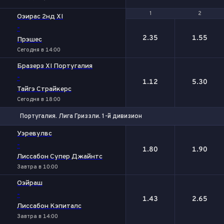
1
1
2
2
Оэирас 2нд XI
-
2.35
1.55
Прэшес
Сегодня в 14:00
Бразерз XI Португалия
-
1.12
5.30
Тайгэ Страйкерс
Сегодня в 18:00
Португалия. Лига Гриззли. 1-й дивизион
1
2
Уэревулвс
-
1.80
1.90
Лиссабон Супер Джайнтс
Завтра в 10:00
Оэйраш
-
1.43
2.65
Лиссабон Кэпиталс
Завтра в 14:00