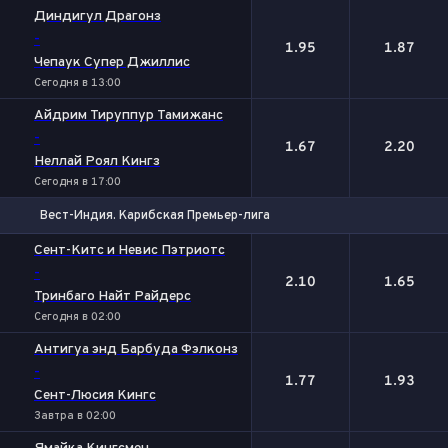
1
2
Диндигул Драгонз
-
1.95
1.87
Чепаук Супер Джиллис
Сегодня в 13:00
Айдрим Тируппур Тамижанс
-
1.67
2.20
Неллай Роял Кингз
Сегодня в 17:00
Вест-Индия. Карибская Премьер-лига
1
2
Сент-Китс и Невис Пэтриотс
-
2.10
1.65
Тринбаго Найт Райдерс
Сегодня в 02:00
Антигуа энд Барбуда Фэлконз
-
1.77
1.93
Сент-Люсия Кингс
Завтра в 02:00