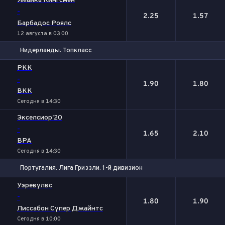
Ямайка Кингсмен
-
2.25
1.57
Барбадос Роялс
12 августа в 03:00
Нидерланды. Топкласс
1
2
РКК
-
1.90
1.80
ВКК
Сегодня в 14:30
Экселсиор'20
-
1.65
2.10
ВРА
Сегодня в 14:30
Португалия. Лига Гриззли. 1-й дивизион
1
2
Уэревулвс
-
1.80
1.90
Лиссабон Супер Джайнтс
Сегодня в 10:00