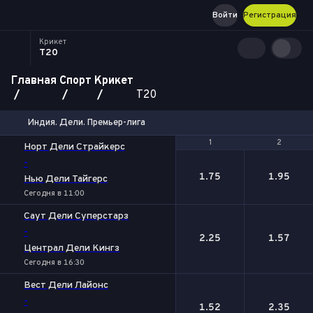
Войти
Регистрация
Крикет
T20
Главная
Спорт
Крикет
T20
Индия. Дели. Премьер-лига
1
1
2
2
Норт Дели Страйкерс
-
1.75
1.95
Нью Дели Тайгерс
Сегодня в 11:00
Саут Дели Суперстарз
-
2.25
1.57
Централ Дели Кингз
Сегодня в 16:30
Вест Дели Лайонс
-
1.52
2.35