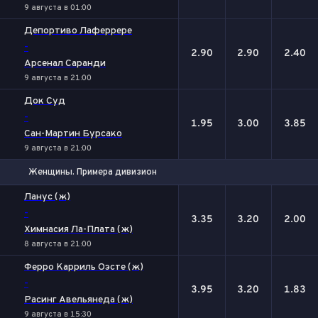
9 августа в 01:00
Депортиво Лаферрере
-
2.90
2.90
2.40
Арсенал Саранди
9 августа в 21:00
Док Суд
-
1.95
3.00
3.85
Сан-Мартин Бурсако
9 августа в 21:00
Женщины. Примера дивизион
1
Х
2
Ланус (ж)
-
3.35
3.20
2.00
Химнасия Ла-Плата (ж)
8 августа в 21:00
Ферро Карриль Оэсте (ж)
-
3.95
3.20
1.83
Расинг Авельянеда (ж)
9 августа в 15:30