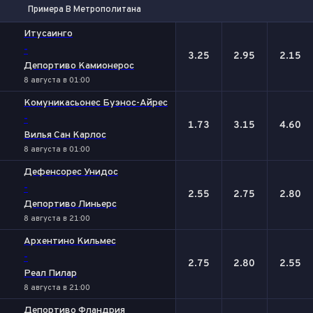
Примера B Метрополитана
1
Х
2
Итусаинго
-
3.25
2.95
2.15
Депортиво Камионерос
8 августа в 01:00
Комуникасьонес Буэнос-Айрес
-
1.73
3.15
4.60
Вилья Сан Карлос
8 августа в 01:00
Дефенсорес Унидос
-
2.55
2.75
2.80
Депортиво Линьерс
8 августа в 21:00
Архентино Кильмес
-
2.75
2.80
2.55
Реал Пилар
8 августа в 21:00
Депортиво Фландрия