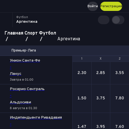
Войти
Регистрация
Футбол
Аргентина
Главная
Спорт
Футбол
Аргентина
Премьер-Лига
1
1
Х
Х
2
2
Унион Санта-Фе
-
2.30
2.85
3.55
Ланус
Завтра в 01:00
Росарио Сентраль
-
1.50
3.75
7.80
Альдосиви
8 августа в 01:30
Индепендьенте Ривадавия
-
1.47
3.95
7.60