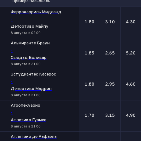
Примера Насьональ
1
Х
2
Феррокарриль Мидланд
-
1.80
3.10
4.30
Депортиво Майпу
8 августа в 02:00
Альмиранте Браун
-
1.85
2.65
5.20
Сьюдад Боливар
8 августа в 21:00
Эстудиантес Касерос
-
1.80
2.95
4.60
Депортиво Мадрин
8 августа в 21:00
Агропекуарио
-
1.70
3.15
4.90
Атлетико Гуэмес
8 августа в 21:00
Атлетико де Рафаэла