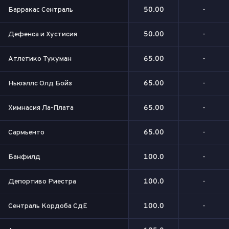
Барракас Сентраль
50.00
-
Дефенса и Хустисия
50.00
-
Атлетико Тукуман
65.00
-
Ньюэллс Олд Бойз
65.00
-
Химнасия Ла-Плата
65.00
-
Сармьенто
65.00
-
Банфилд
100.0
-
Депортиво Риестра
100.0
-
Сентраль Кордоба СдЕ
100.0
-