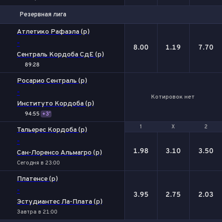
Резервная лига
1
Х
2
Атлетико Рафаэла (р)
-
8.00
1.19
7.70
Сентраль Кордоба СдЕ (р)
89:28
Росарио Сентраль (р)
-
Котировок нет
Институто Кордоба (р)
94:55
+3'
1
1
Х
Х
2
2
Тальерес Кордоба (р)
-
1.98
3.10
3.50
Сан-Лоренсо Альмагро (р)
Сегодня в 23:00
Платенсе (р)
-
3.95
2.75
2.03
Эстудиантес Ла-Плата (р)
Завтра в 21:00