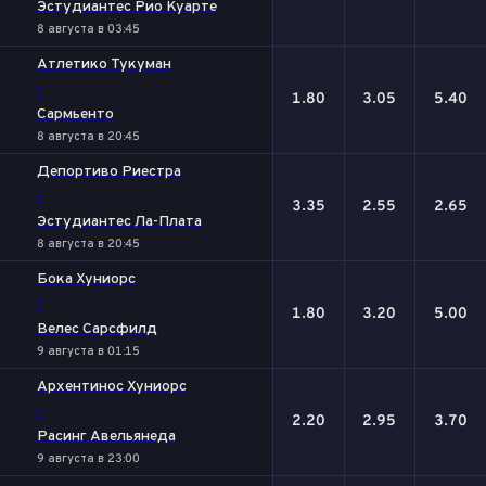
Эстудиантес Рио Куарте
8 августа в 03:45
Атлетико Тукуман
-
1.80
3.05
5.40
Сармьенто
8 августа в 20:45
Депортиво Риестра
-
3.35
2.55
2.65
Эстудиантес Ла-Плата
8 августа в 20:45
Бока Хуниорс
-
1.80
3.20
5.00
Велес Сарсфилд
9 августа в 01:15
Архентинос Хуниорс
-
2.20
2.95
3.70
Расинг Авельянеда
9 августа в 23:00