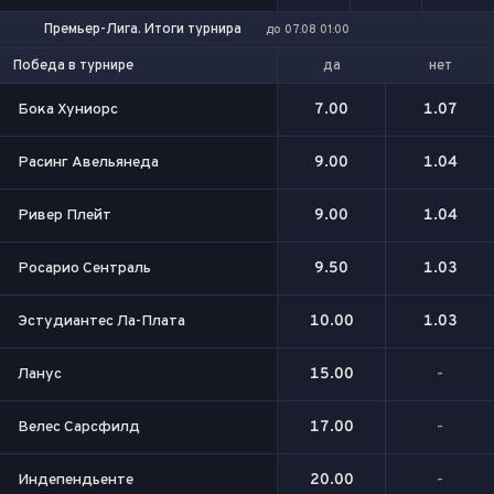
Премьер-Лига. Итоги турнира
до 07.08 01:00
да
нет
Победа в турнире
Бока Хуниорс
7.00
1.07
Расинг Авельянеда
9.00
1.04
Ривер Плейт
9.00
1.04
Росарио Сентраль
9.50
1.03
Эстудиантес Ла-Плата
10.00
1.03
Ланус
15.00
-
Велес Сарсфилд
17.00
-
Индепендьенте
20.00
-