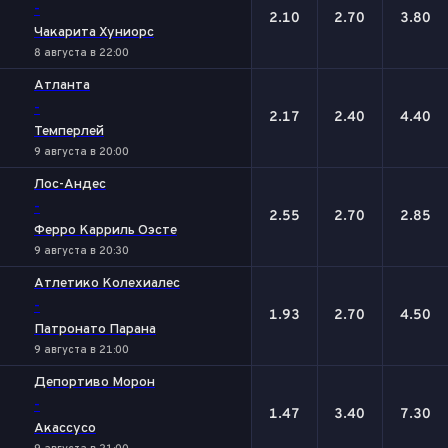
-
2.10
2.70
3.80
Чакарита Хуниорс
8 августа в 22:00
Атланта
-
2.17
2.40
4.40
Темперлей
9 августа в 20:00
Лос-Андес
-
2.55
2.70
2.85
Ферро Карриль Оэсте
9 августа в 20:30
Атлетико Колехиалес
-
1.93
2.70
4.50
Патронато Парана
9 августа в 21:00
Депортиво Морон
-
1.47
3.40
7.30
Акассусо