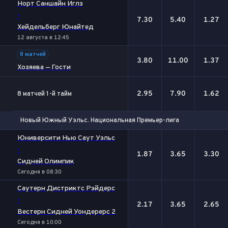
Норт Саншайн Иглз
-
7.30
5.40
1.27
Хейдельберг Юнайтед
12 августа в 12:45
8 матчей
3.80
11.00
1.37
Хозяева — Гости
2.95
7.90
1.62
8 матчей 1-й тайм
Новый Южный Уэльс. Национальная Премьер-лига
1
Х
2
Юниверсити Нью Саут Уэльс
-
1.87
3.65
3.30
Сидней Олимпик
Сегодня в 08:30
Саутерн Дистриктс Рэйдерс
-
2.17
3.65
2.65
Вестерн Сидней Уондерерс 2
Сегодня в 10:00