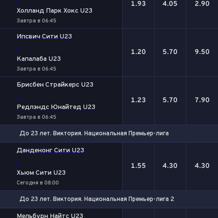
-
1.93
4.05
2.90
Холланд Парк Хокс U23
Завтра в 06:45
Ипсвич Сити U23
-
1.20
5.70
9.50
Капалаба U23
Завтра в 06:45
Брисбен Страйкерс U23
-
1.23
5.70
7.90
Редлэндс Юнайтед U23
Завтра в 06:45
До 23 лет. Виктория. Национальная Премьер-лига
1
Х
2
Данденонг Сити U23
-
1.55
4.30
4.30
Хьюм Сити U23
Сегодня в 08:00
До 23 лет. Виктория. Национальная Премьер-лига 2
1
Х
2
Мельбурн Найтс U23