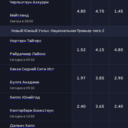
Чарльзтаун Аззурри
-
4.80
4.70
1.45
Мейтленд
Завтра в 08:00
Новый Южный Уэльс. Национальная Премьер-лига-2
1
Х
2
Нортерн Тайгерс
-
1.52
4.15
4.80
Райдалмир Лайонс
Сегодня в 09:30
Хакоа Сидней Сити Ист
-
1.97
3.85
2.90
Буллз Академи
Сегодня в 09:30
Хиллс Юнайтед
-
2.40
3.65
2.40
Кентербери Бэнкстаун
Сегодня в 10:00
Далвич Хилл