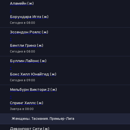
Аламейн (ж)
-
Борундара Иглз (ж)
Сегодня в 08:00
Эссендон Роялс (ж)
-
Бентли Гринз (ж)
Сегодня в 08:00
Буллин Лайонс (ж)
-
Бокс Хилл Юнайтед (ж)
Сегодня в 09:00
Мельбурн Виктори 2 (ж)
-
Спринг Хиллс (ж)
Завтра в 08:00
Женщины. Тасмания. Премьер-Лига
1
Х
2
Девонпорт Сити (ж)