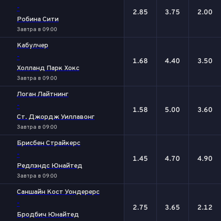
-
2.85
3.75
2.00
Робина Сити
Завтра в 09:00
Кабулчер
-
1.68
4.40
3.50
Холланд Парк Хокс
Завтра в 09:00
Логан Лайтнинг
-
1.58
5.00
3.60
Ст. Джордж Уиллавонг
Завтра в 09:00
Брисбен Страйкерс
-
1.45
4.70
4.90
Редлэндс Юнайтед
Завтра в 09:00
Саншайн Кост Уондерерс
-
2.75
3.65
2.12
Бродбич Юнайтед