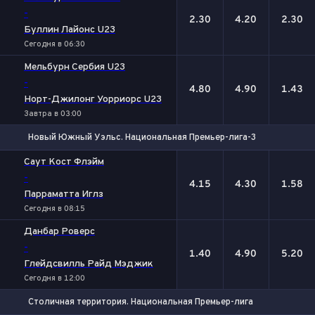
-
2.30
4.20
2.30
Буллин Лайонс U23
Сегодня в 06:30
Мельбурн Сербия U23
-
4.80
4.90
1.43
Норт-Джилонг Уорриорс U23
Завтра в 03:00
Новый Южный Уэльс. Национальная Премьер-лига-3
1
Х
2
Саут Кост Флэйм
-
4.15
4.30
1.58
Парраматта Иглз
Сегодня в 08:15
Данбар Роверс
-
1.40
4.90
5.20
Глейдсвилль Райд Мэджик
Сегодня в 12:00
Столичная территория. Национальная Премьер-лига