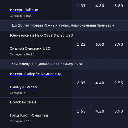
-
1.37
4.80
5.80
Истерн Лайонс
Сегодня в 08:00
До 20 лет. Новый Южный Уэльс. Национальная Премьер-лига
1
Х
2
Юниверсити Нью Саут Уэльс U20
-
1.22
6.00
7.90
Сидней Олимпик U20
Сегодня в 06:15
Квинсленд. Национальная Премьер-лига
1
Х
2
Истерн Сабербс Квинсленд
-
2.05
4.40
2.55
Виннум Вулвз
Сегодня в 11:00
Брисбен Сити
-
1.63
4.20
3.90
Голд Кост Юнайтед
Сегодня в 11:00