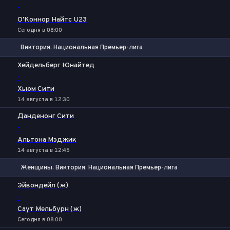
-
О'Коннор Найтс U23
Сегодня в 08:00
Виктория. Национальная Премьер-лига
1
Х
2
Хейдельберг Юнайтед
-
Хьюм Сити
14 августа в 12:30
Данденонг Сити
-
Альтона Мэджик
14 августа в 12:45
Женщины. Виктория. Национальная Премьер-лига
1
Х
2
Эйвондейл (ж)
-
Саут Мельбурн (ж)
Сегодня в 08:00