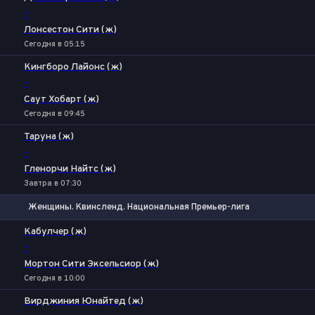
-
Лонсестон Сити (ж)
Сегодня в 05:15
Кингборо Лайонс (ж)
-
Саут Хобарт (ж)
Сегодня в 09:45
Таруна (ж)
-
Гленорчи Найтс (ж)
Завтра в 07:30
Женщины. Квинсленд. Национальная Премьер-лига
1
Х
2
Кабулчер (ж)
-
Мортон Сити Эксельсиор (ж)
Сегодня в 10:00
Вирджиния Юнайтед (ж)