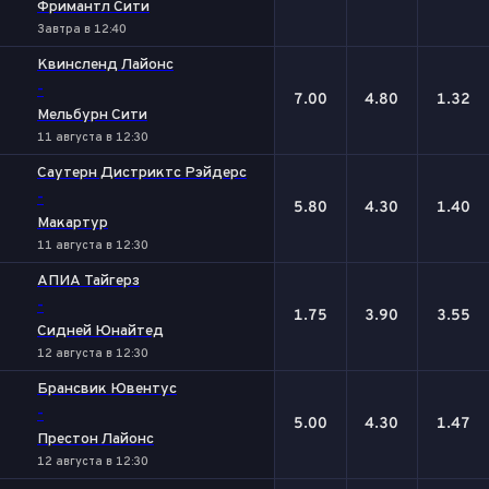
Фримантл Сити
Завтра в 12:40
Квинсленд Лайонc
-
7.00
4.80
1.32
Мельбурн Сити
11 августа в 12:30
Саутерн Дистриктс Рэйдерс
-
5.80
4.30
1.40
Макартур
11 августа в 12:30
АПИА Тайгерз
-
1.75
3.90
3.55
Сидней Юнайтед
12 августа в 12:30
Брансвик Ювентус
-
5.00
4.30
1.47
Престон Лайонс
12 августа в 12:30