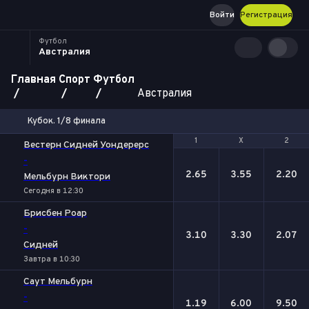
Войти
Регистрация
Футбол
Австралия
Главная
Спорт
Футбол
Австралия
Кубок. 1/8 финала
1
1
Х
Х
2
2
Вестерн Сидней Уондерерс
-
2.65
3.55
2.20
Мельбурн Виктори
Сегодня в 12:30
Брисбен Роар
-
3.10
3.30
2.07
Сидней
Завтра в 10:30
Саут Мельбурн
-
1.19
6.00
9.50