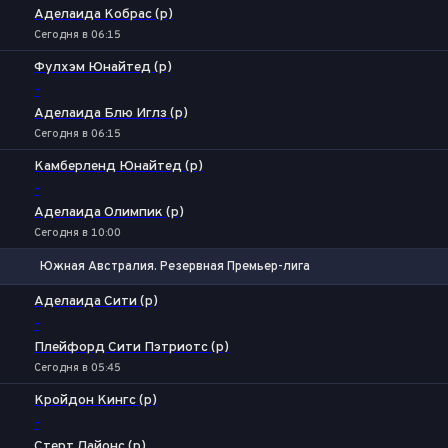
Аделаида Кобрас (р)
Сегодня в 06:15
Фулхэм Юнайтед (р)
-
Аделаида Блю Иглз (р)
Сегодня в 06:15
Камберленд Юнайтед (р)
-
Аделаида Олимпик (р)
Сегодня в 10:00
Южная Австралия. Резервная Премьер-лига
1
Х
2
Аделаида Сити (р)
-
Плейфорд Сити Пэтриотс (р)
Сегодня в 05:45
Кройдон Кингс (р)
-
Стерт Лайонс (р)