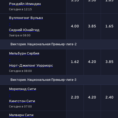
3.55
3.50
1.85
Рокдейл Илинден
Сегодня в 12:15
Вуллонгонг Вульвз
-
4.00
3.85
1.65
Сидней Юнайтед
Завтра в 08:00
Виктория. Национальная Премьер-лига-2
1
Х
2
Мельбурн Сербия
-
1.62
4.20
3.85
Норт-Джилонг Уорриорс
Сегодня в 08:00
Виктория. Национальная Премьер-лига-3
1
Х
2
Морелэнд Сити
-
2.20
4.20
2.40
Кингстон Сити
Сегодня в 07:00
Малверн Сити