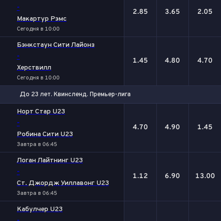
-
2.85
3.65
2.05
Макартур Рэмс
Сегодня в 10:00
Бэнкстаун Сити Лайонз
-
1.45
4.80
4.70
Херствилл
Сегодня в 10:00
До 23 лет. Квинсленд. Премьер-лига
1
Х
2
Норт Стар U23
-
4.70
4.90
1.45
Робина Сити U23
Завтра в 06:45
Логан Лайтнинг U23
-
1.12
6.90
13.00
Ст. Джордж Уиллавонг U23
Завтра в 06:45
Кабулчер U23