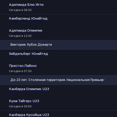
Аделаида Блю Иглз
Сегодня в 08:30
Камберленд Юнайтед
-
Аделаида Олимпик
Сегодня в 12:30
Виктория. Кубок Докерти
1
Х
2
Хейдельберг Юнайтед
-
Престон Лайонс
Сегодня в 07:30
До 23 лет. Столичная территория. Национальная Премьер-лига
1
Х
2
Канберра Олимпик U23
-
Кума Тайгерс U23
Сегодня в 05:00
Канберра Кроэйша U23