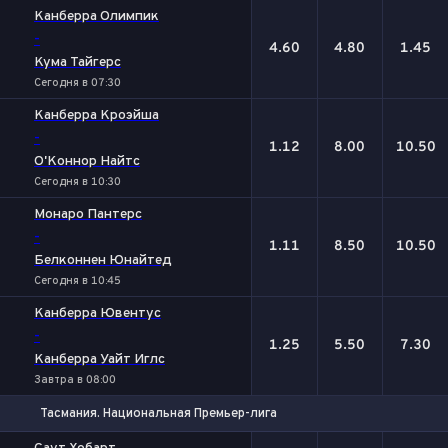
1
Х
2
Канберра Олимпик
-
4.60
4.80
1.45
Кума Тайгерс
Сегодня в 07:30
Канберра Кроэйша
-
1.12
8.00
10.50
О'Коннор Найтс
Сегодня в 10:30
Монаро Пантерс
-
1.11
8.50
10.50
Белконнен Юнайтед
Сегодня в 10:45
Канберра Ювентус
-
1.25
5.50
7.30
Канберра Уайт Иглс
Завтра в 08:00
Тасмания. Национальная Премьер-лига
1
Х
2