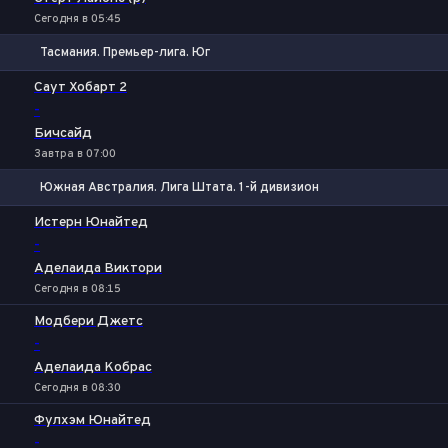
Сегодня в 05:45
Тасмания. Премьер-лига. Юг
1
Х
2
Саут Хобарт 2
-
Бичсайд
Завтра в 07:00
Южная Австралия. Лига Штата. 1-й дивизион
1
Х
2
Истерн Юнайтед
-
Аделаида Виктори
Сегодня в 08:15
Модбери Джетс
-
Аделаида Кобрас
Сегодня в 08:30
Фулхэм Юнайтед
-