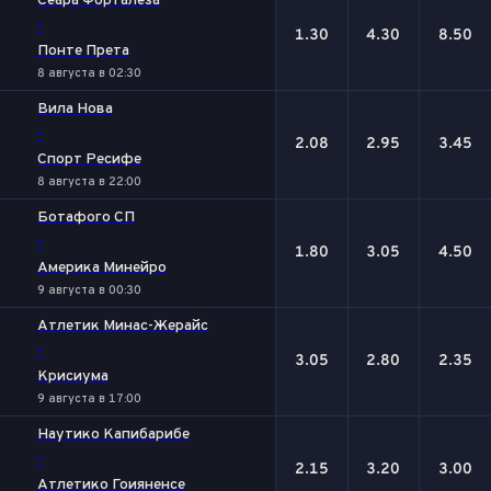
Сеара Форталеза
-
1.30
4.30
8.50
Понте Прета
8 августа в 02:30
Вила Нова
-
2.08
2.95
3.45
Спорт Ресифе
8 августа в 22:00
Ботафого СП
-
1.80
3.05
4.50
Америка Минейро
9 августа в 00:30
Атлетик Минас-Жерайс
-
3.05
2.80
2.35
Крисиума
9 августа в 17:00
Наутико Капибарибе
-
2.15
3.20
3.00
Атлетико Гоияненсе