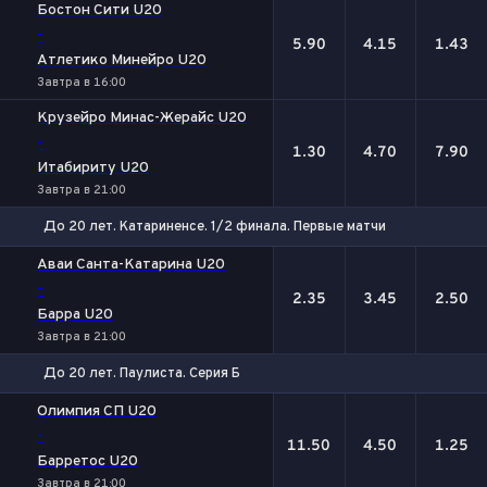
1
Х
2
Бостон Сити U20
-
5.90
4.15
1.43
Атлетико Минейро U20
Завтра в 16:00
Крузейро Минас-Жерайс U20
-
1.30
4.70
7.90
Итабириту U20
Завтра в 21:00
До 20 лет. Катариненсе. 1/2 финала. Первые матчи
1
Х
2
Аваи Санта-Катарина U20
-
2.35
3.45
2.50
Барра U20
Завтра в 21:00
До 20 лет. Паулиста. Серия Б
1
Х
2
Олимпия СП U20
-
11.50
4.50
1.25
Барретос U20
Завтра в 21:00