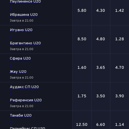
Паулиненсе U20
-
5.80
4.30
1.42
Ибрашина U20
Завтра в 21:00
Итуано U20
-
8.50
4.80
1.28
Брагантино U20
Завтра в 21:00
Сфера U20
-
1.60
3.65
4.70
Жау U20
Завтра в 21:00
Аудакс СП U20
-
1.75
3.50
3.90
Референсия U20
Завтра в 21:00
Танаби U20
-
12.50
6.60
1.14
Палмейрас СП U20