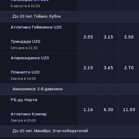
8 августа в 01:00
До 20 лет. Гойано. Кубок
1
Х
2
Атлетико Гойяненсе U20
-
2.55
3.15
2.50
Триндаде U20
Сегодня в 21:30
Апаресиденсе U20
-
2.15
3.65
2.70
Планалто U20
Завтра в 16:00
Амазоненсе. 2-й дивизион
1
Х
2
РБ ду Норти
-
1.16
6.30
11.50
Атлетико Клипер
Завтра в 03:00
До 20 лет. Минейро. Этап победителей