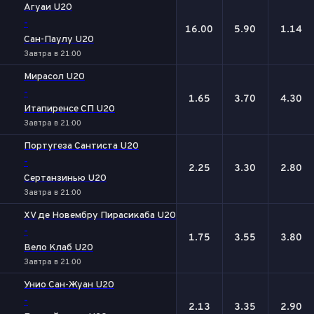
Агуаи U20
-
16.00
5.90
1.14
Сан-Паулу U20
Завтра в 21:00
Мирасол U20
-
1.65
3.70
4.30
Итапиренсе СП U20
Завтра в 21:00
Португеза Сантиста U20
-
2.25
3.30
2.80
Сертанзинью U20
Завтра в 21:00
XV де Новембру Пирасикаба U20
-
1.75
3.55
3.80
Вело Клаб U20
Завтра в 21:00
Унио Сан-Жуан U20
-
2.13
3.35
2.90