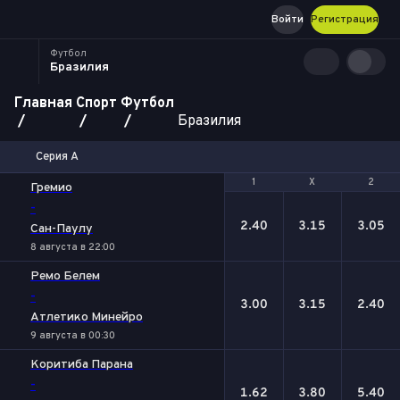
Войти
Регистрация
Футбол
Бразилия
Главная
Спорт
Футбол
Бразилия
Серия А
1
1
Х
Х
2
2
Гремио
-
2.40
3.15
3.05
Сан-Паулу
8 августа в 22:00
Ремо Белем
-
3.00
3.15
2.40
Атлетико Минейро
9 августа в 00:30
Коритиба Парана
-
1.62
3.80
5.40