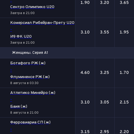
-
1.90
3.20
3.65
Сентро Олимпико U20
Завтра в 21:00
Комерсиал Рибейран-Прету U20
-
3.10
3.55
1.95
И9 ФК U20
Завтра в 21:00
Женщины. Серия А1
1
Х
2
Ботафого РЖ (ж)
-
4.60
3.25
1.70
Флуминенсе РЖ (ж)
8 августа в 03:30
Атлетико Минейро (ж)
-
3.10
3.05
2.15
Баия (ж)
8 августа в 21:00
Ферровиариа СП (ж)
-
3.15
2.95
2.20