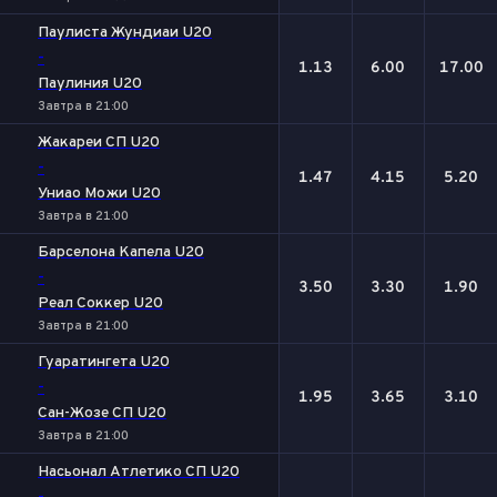
Паулиста Жундиаи U20
-
1.13
6.00
17.00
Паулиния U20
Завтра в 21:00
Жакареи СП U20
-
1.47
4.15
5.20
Униао Можи U20
Завтра в 21:00
Барселона Капела U20
-
3.50
3.30
1.90
Реал Соккер U20
Завтра в 21:00
Гуаратингета U20
-
1.95
3.65
3.10
Сан-Жозе СП U20
Завтра в 21:00
Насьонал Атлетико СП U20