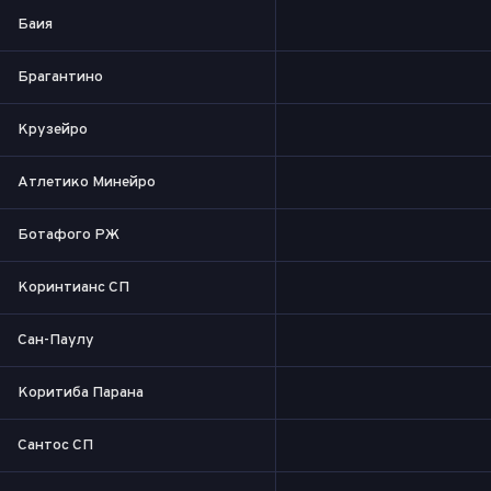
Баия
Брагантино
Крузейро
Атлетико Минейро
Ботафого РЖ
Коринтианс СП
Сан-Паулу
Коритиба Парана
Сантос СП