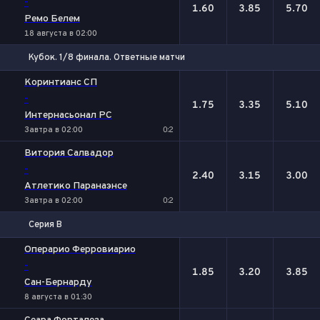
-
1.60
3.85
5.70
Ремо Белем
18 августа в 02:00
Кубок. 1/8 финала. Ответные матчи
1
Х
2
Коринтианс СП
-
1.75
3.35
5.10
Интернасьонал РС
Завтра в 02:00
0:2
Витория Салвадор
-
2.40
3.15
3.00
Атлетико Паранаэнсе
Завтра в 02:00
0:2
Серия В
1
Х
2
Операрио Ферровиарио
-
1.85
3.20
3.85
Сан-Бернарду
8 августа в 01:30